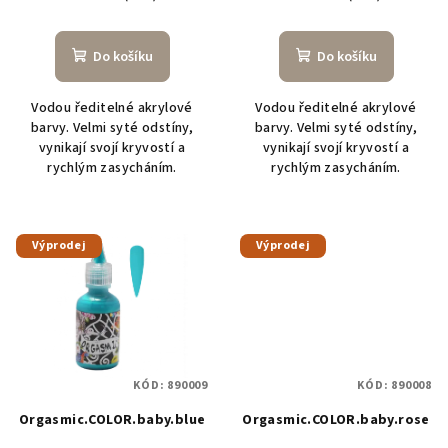
t
ů
Do košíku
Do košíku
Vodou ředitelné akrylové
Vodou ředitelné akrylové
barvy. Velmi syté odstíny,
barvy. Velmi syté odstíny,
vynikají svojí kryvostí a
vynikají svojí kryvostí a
rychlým zasycháním.
rychlým zasycháním.
Výprodej
Výprodej
KÓD:
890009
KÓD:
890008
Orgasmic.COLOR.baby.blue
Orgasmic.COLOR.baby.rose