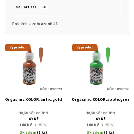
Nail Artists
18
Položek k zobrazení:
18
V
Výprodej
Výprodej
ý
p
i
s
p
KÓD:
890023
KÓD:
890016
r
Orgasmic.COLOR.antic.gold
Orgasmic.COLOR.apple.green
o
d
40,50 Kč bez DPH
40,50 Kč bez DPH
u
49 Kč
49 Kč
140 Kč
140 Kč
k
(–65 %)
(–65 %)
Skladem
(1 ks)
Skladem
(1 ks)