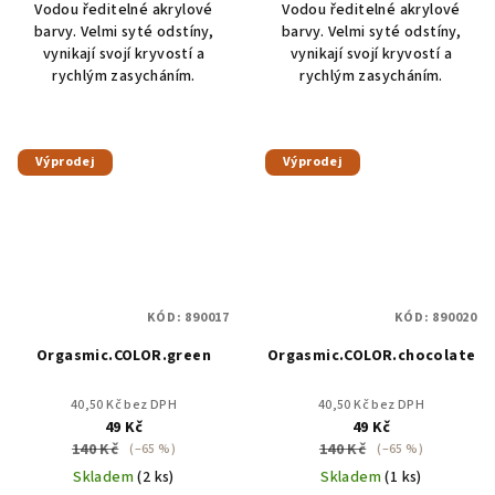
Vodou ředitelné akrylové
Vodou ředitelné akrylové
barvy. Velmi syté odstíny,
barvy. Velmi syté odstíny,
vynikají svojí kryvostí a
vynikají svojí kryvostí a
rychlým zasycháním.
rychlým zasycháním.
Výprodej
Výprodej
KÓD:
890017
KÓD:
890020
Orgasmic.COLOR.green
Orgasmic.COLOR.chocolate
40,50 Kč bez DPH
40,50 Kč bez DPH
49 Kč
49 Kč
140 Kč
140 Kč
(–65 %)
(–65 %)
Skladem
(2 ks)
Skladem
(1 ks)