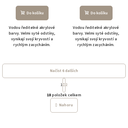
Do košíku
Do košíku
Vodou ředitelné akrylové
Vodou ředitelné akrylové
barvy. Velmi syté odstíny,
barvy. Velmi syté odstíny,
vynikají svojí kryvostí a
vynikají svojí kryvostí a
rychlým zasycháním.
rychlým zasycháním.
Načíst 6 dalších
S
1
2
t
O
r
18
položek celkem
á
v
n
l
Nahoru
k
á
o
d
v
a
á