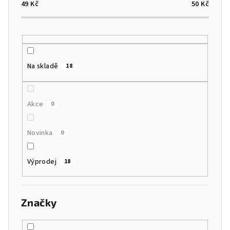
o
49
Kč
50
Kč
d
u
k
t
Na skladě
18
ů
Akce
0
Novinka
0
Výprodej
18
Značky