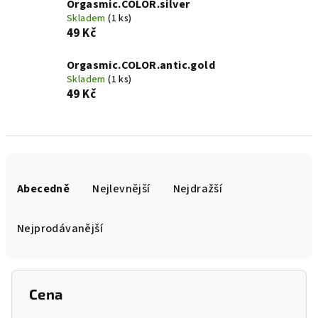
Orgasmic.COLOR.silver
Skladem
(1 ks)
49 Kč
Orgasmic.COLOR.antic.gold
Skladem
(1 ks)
49 Kč
Ř
a
Abecedně
Nejlevnější
Nejdražší
z
e
Nejprodávanější
n
í
p
Cena
r