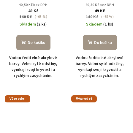
40,50 Kč bez DPH
40,50 Kč bez DPH
49 Kč
49 Kč
140 Kč
140 Kč
(–65 %)
(–65 %)
Skladem
(2 ks)
Skladem
(1 ks)
Do košíku
Do košíku
Vodou ředitelné akrylové
Vodou ředitelné akrylové
barvy. Velmi syté odstíny,
barvy. Velmi syté odstíny,
vynikají svojí kryvostí a
vynikají svojí kryvostí a
rychlým zasycháním.
rychlým zasycháním.
Výprodej
Výprodej