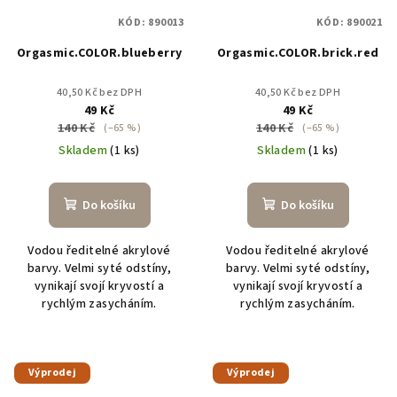
KÓD:
890013
KÓD:
890021
Orgasmic.COLOR.blueberry
Orgasmic.COLOR.brick.red
40,50 Kč bez DPH
40,50 Kč bez DPH
49 Kč
49 Kč
140 Kč
140 Kč
(–65 %)
(–65 %)
Skladem
(1 ks)
Skladem
(1 ks)
Do košíku
Do košíku
Vodou ředitelné akrylové
Vodou ředitelné akrylové
barvy. Velmi syté odstíny,
barvy. Velmi syté odstíny,
vynikají svojí kryvostí a
vynikají svojí kryvostí a
rychlým zasycháním.
rychlým zasycháním.
Výprodej
Výprodej