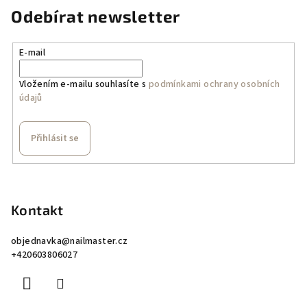
n
c
Odebírat newsletter
í
í
p
r
E-mail
v
k
Vložením e-mailu souhlasíte s
podmínkami ochrany osobních
údajů
y
v
ý
Přihlásit se
p
i
Z
s
á
u
p
Kontakt
a
objednavka
@
nailmaster.cz
t
+420603806027
í