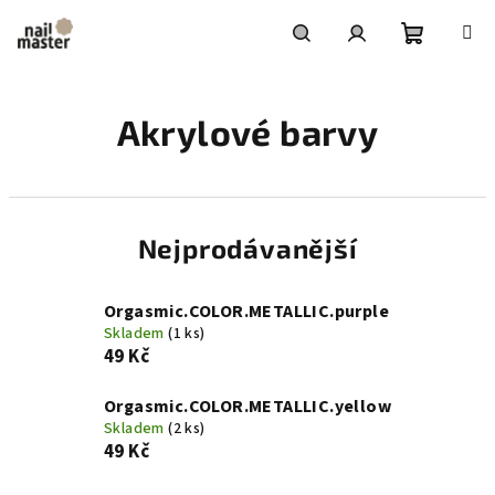
Přejít
na
obsah
Nákupní
Hledat
Přihlášení
Akrylové barvy
košík
Nejprodávanější
Orgasmic.COLOR.METALLIC.purple
Skladem
(1 ks)
49 Kč
Orgasmic.COLOR.METALLIC.yellow
Skladem
(2 ks)
49 Kč