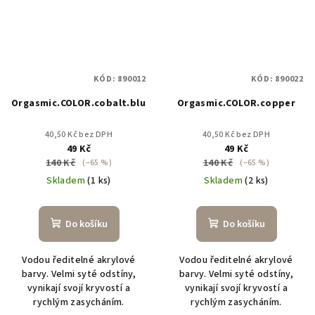
KÓD:
890012
KÓD:
890022
Orgasmic.COLOR.cobalt.blue
Orgasmic.COLOR.copper
40,50 Kč bez DPH
40,50 Kč bez DPH
49 Kč
49 Kč
140 Kč
140 Kč
(–65 %)
(–65 %)
Skladem
(1 ks)
Skladem
(2 ks)
Do košíku
Do košíku
Vodou ředitelné akrylové
Vodou ředitelné akrylové
barvy. Velmi syté odstíny,
barvy. Velmi syté odstíny,
vynikají svojí kryvostí a
vynikají svojí kryvostí a
rychlým zasycháním.
rychlým zasycháním.