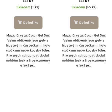
165 Kč
165 Kč
Skladem
(1 ks)
Skladem
(>5 ks)
Do košíku
Do košíku
Magic Crystal Color Gel 5ml
Magic Crystal Color Gel 5ml
Velmi oblíbené jsou gely s
Velmi oblíbené jsou gely s
třpytivými částečkami, holo
třpytivými částečkami, holo
vločkami nebo kousky fólie.
vločkami nebo kousky fólie.
Pro jejich schopnost dodat
Pro jejich schopnost dodat
nehtům lesk a trojrozměrný
nehtům lesk a trojrozměrný
efekt je...
efekt je...