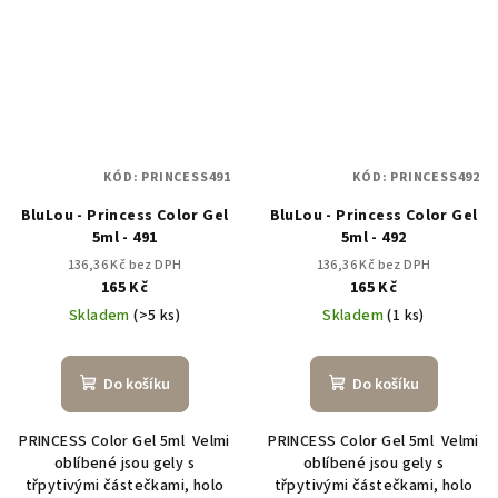
KÓD:
PRINCESS491
KÓD:
PRINCESS492
BluLou - Princess Color Gel
BluLou - Princess Color Gel
5ml - 491
5ml - 492
136,36 Kč bez DPH
136,36 Kč bez DPH
165 Kč
165 Kč
Skladem
(>5 ks)
Skladem
(1 ks)
Do košíku
Do košíku
PRINCESS Color Gel 5ml Velmi
PRINCESS Color Gel 5ml Velmi
oblíbené jsou gely s
oblíbené jsou gely s
třpytivými částečkami, holo
třpytivými částečkami, holo