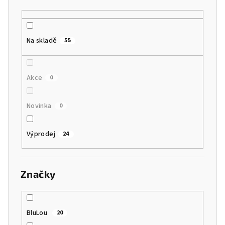
u
k
t
Na skladě
55
ů
Akce
0
Novinka
0
Výprodej
24
Značky
BluLou
20