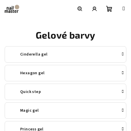
Přejít
na
obsah
Nákupní
Hledat
Přihlášení
Gelové barvy
košík
Cinderella gel
Hexagon gel
Quick step
Magic gel
Princess gel