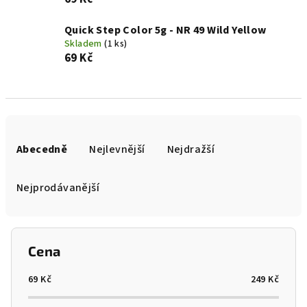
Quick Step Color 5g - NR 49 Wild Yellow
Skladem
(1 ks)
69 Kč
Ř
a
Abecedně
Nejlevnější
Nejdražší
z
e
Nejprodávanější
n
í
p
Cena
r
o
69
Kč
249
Kč
d