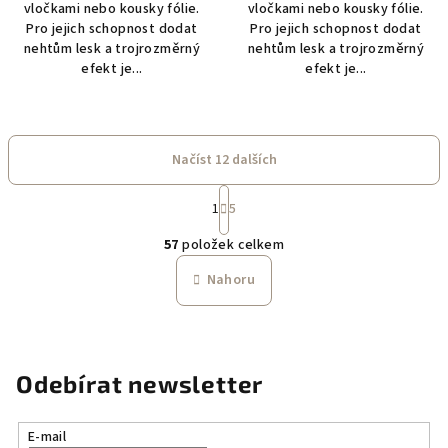
vločkami nebo kousky fólie.
vločkami nebo kousky fólie.
Pro jejich schopnost dodat
Pro jejich schopnost dodat
nehtům lesk a trojrozměrný
nehtům lesk a trojrozměrný
efekt je...
efekt je...
Načíst 12 dalších
S
1
5
t
O
r
57
položek celkem
á
v
n
l
Nahoru
k
á
o
d
v
a
á
n
c
Odebírat newsletter
í
í
p
r
E-mail