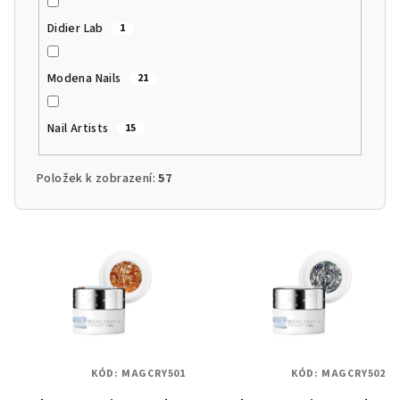
Didier Lab
1
Modena Nails
21
Nail Artists
15
Položek k zobrazení:
57
V
ý
p
i
s
p
KÓD:
MAGCRY501
KÓD:
MAGCRY502
r