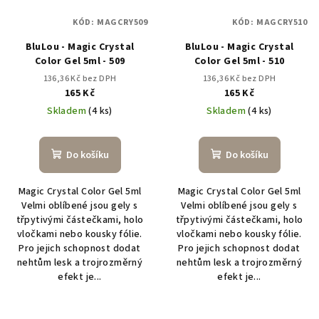
KÓD:
MAGCRY509
KÓD:
MAGCRY510
BluLou - Magic Crystal
BluLou - Magic Crystal
Color Gel 5ml - 509
Color Gel 5ml - 510
136,36 Kč bez DPH
136,36 Kč bez DPH
165 Kč
165 Kč
Skladem
(4 ks)
Skladem
(4 ks)
Do košíku
Do košíku
Magic Crystal Color Gel 5ml
Magic Crystal Color Gel 5ml
Velmi oblíbené jsou gely s
Velmi oblíbené jsou gely s
třpytivými částečkami, holo
třpytivými částečkami, holo
vločkami nebo kousky fólie.
vločkami nebo kousky fólie.
Pro jejich schopnost dodat
Pro jejich schopnost dodat
nehtům lesk a trojrozměrný
nehtům lesk a trojrozměrný
efekt je...
efekt je...