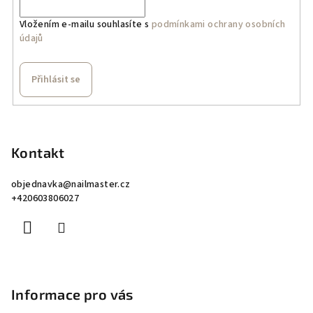
v
k
Vložením e-mailu souhlasíte s
podmínkami ochrany osobních
údajů
y
v
ý
Přihlásit se
p
i
Z
s
á
u
p
Kontakt
a
objednavka
@
nailmaster.cz
t
+420603806027
í
Informace pro vás