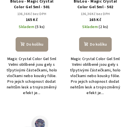
BluLou - Magic Crystal
BluLou - Magic Crystal
o
Color Gel 5ml - 501
Color Gel 5ml - 502
d
136,36 Kč bez DPH
136,36 Kč bez DPH
u
165 Kč
165 Kč
k
Skladem
(5 ks)
Skladem
(2 ks)
t
ů
Do košíku
Do košíku
Magic Crystal Color Gel 5ml
Magic Crystal Color Gel 5ml
Velmi oblíbené jsou gely s
Velmi oblíbené jsou gely s
třpytivými částečkami, holo
třpytivými částečkami, holo
vločkami nebo kousky fólie.
vločkami nebo kousky fólie.
Pro jejich schopnost dodat
Pro jejich schopnost dodat
nehtům lesk a trojrozměrný
nehtům lesk a trojrozměrný
efekt je...
efekt je...