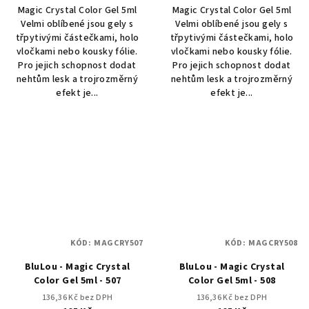
Magic Crystal Color Gel 5ml
Magic Crystal Color Gel 5ml
Velmi oblíbené jsou gely s
Velmi oblíbené jsou gely s
třpytivými částečkami, holo
třpytivými částečkami, holo
vločkami nebo kousky fólie.
vločkami nebo kousky fólie.
Pro jejich schopnost dodat
Pro jejich schopnost dodat
nehtům lesk a trojrozměrný
nehtům lesk a trojrozměrný
efekt je...
efekt je...
KÓD:
MAGCRY507
KÓD:
MAGCRY508
BluLou - Magic Crystal
BluLou - Magic Crystal
Color Gel 5ml - 507
Color Gel 5ml - 508
136,36 Kč bez DPH
136,36 Kč bez DPH