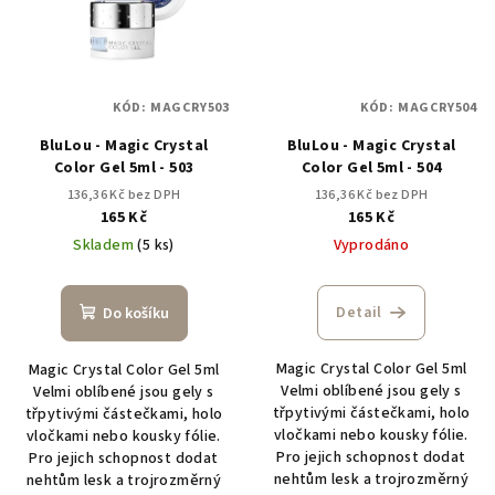
KÓD:
MAGCRY503
KÓD:
MAGCRY504
BluLou - Magic Crystal
BluLou - Magic Crystal
Color Gel 5ml - 503
Color Gel 5ml - 504
136,36 Kč bez DPH
136,36 Kč bez DPH
165 Kč
165 Kč
Skladem
(5 ks)
Vyprodáno
Detail
Do košíku
Magic Crystal Color Gel 5ml
Magic Crystal Color Gel 5ml
Velmi oblíbené jsou gely s
Velmi oblíbené jsou gely s
třpytivými částečkami, holo
třpytivými částečkami, holo
vločkami nebo kousky fólie.
vločkami nebo kousky fólie.
Pro jejich schopnost dodat
Pro jejich schopnost dodat
nehtům lesk a trojrozměrný
nehtům lesk a trojrozměrný