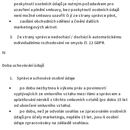
poskytnutí osobních údajů je nutným požadavkem pro
uzavření a plnění smlouvy, bez poskytnutí osobních údajů
není možné smlouvu uzavřít či jí ze strany správce plnit,
zasílání obchodních sdělení a činění dalších
marketingových aktivit.
Ze strany správce nedochází / dochází k automatickému
individuálnímu rozhodování ve smyslu čl. 22 GDPR.
IV.
Doba uchovávání údajů
Správce uchovává osobní údaje
po dobu nezbytnou k výkonu práv a povinností
vyplývajících ze smluvního vztahu mezi Vámi a správcem a
uplatňování nároků z těchto smluvních vztahů (po dobu 15 let
od ukončení smluvního vztahu).
po dobu, než je odvolán souhlas se zpracováním osobních
údajů pro účely marketingu, nejdéle 15 let, jsou-li osobní
údaje zpracovávány na základě souhlasu.