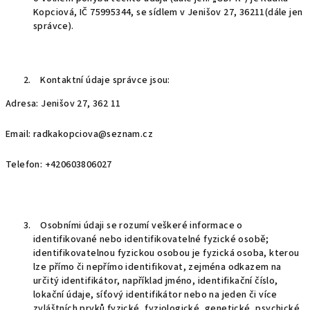
Kopciová, IČ 75995344, se sídlem v Jenišov 27, 36211(dále jen
správce).
Kontaktní údaje správce jsou:
Adresa: Jenišov 27, 362 11
Email: radkakopciova@seznam.cz
Telefon: +420603806027
Osobními údaji se rozumí veškeré informace o
identifikované nebo identifikovatelné fyzické osobě;
identifikovatelnou fyzickou osobou je fyzická osoba, kterou
lze přímo či nepřímo identifikovat, zejména odkazem na
určitý identifikátor, například jméno, identifikační číslo,
lokační údaje, síťový identifikátor nebo na jeden či více
zvláštních prvků fyzické, fyziologické, genetické, psychické,