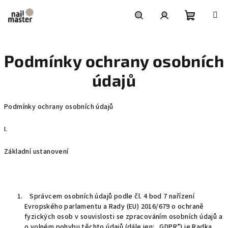
Přejít
na
obsah
Nákupní
Hledat
Přihlášení
Podmínky ochrany osobních
košík
údajů
Podmínky ochrany osobních údajů
I.
Základní ustanovení
Správcem osobních údajů podle čl. 4 bod 7 nařízení
Evropského parlamentu a Rady (EU) 2016/679 o ochraně
fyzických osob v souvislosti se zpracováním osobních údajů a
o volném pohybu těchto údajů (dále jen: „GDPR”) je Radka