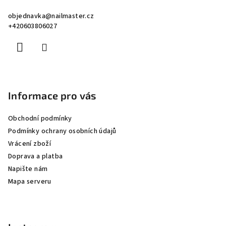
a
objednavka
@
nailmaster.cz
t
+420603806027
í
Informace pro vás
Obchodní podmínky
Podmínky ochrany osobních údajů
Vrácení zboží
Doprava a platba
Napište nám
Mapa serveru