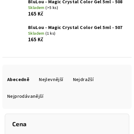
BluLou - Magic Crystal Color Gel 5ml - 508
Skladem
(>5 ks)
165 Kč
BluLou - Magic Crystal Color Gel 5ml - 507
Skladem
(1 ks)
165 Kč
Ř
a
Abecedně
Nejlevnější
Nejdražší
z
e
Nejprodávanější
n
í
p
Cena
r