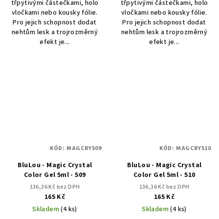
třpytivými částečkami, holo
třpytivými částečkami, holo
vločkami nebo kousky fólie.
vločkami nebo kousky fólie.
Pro jejich schopnost dodat
Pro jejich schopnost dodat
nehtům lesk a trojrozměrný
nehtům lesk a trojrozměrný
efekt je...
efekt je...
KÓD:
MAGCRY509
KÓD:
MAGCRY510
BluLou - Magic Crystal
BluLou - Magic Crystal
Color Gel 5ml - 509
Color Gel 5ml - 510
136,36 Kč bez DPH
136,36 Kč bez DPH
165 Kč
165 Kč
Skladem
(4 ks)
Skladem
(4 ks)