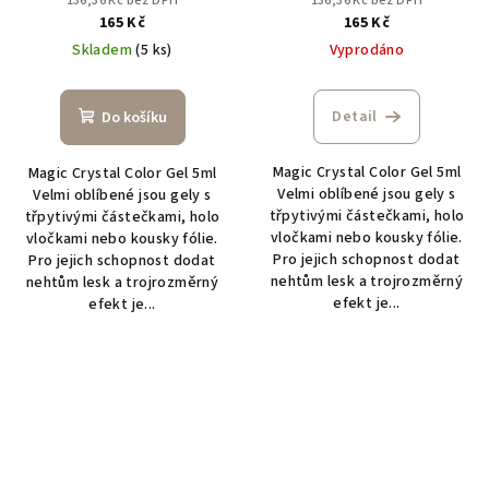
136,36 Kč bez DPH
136,36 Kč bez DPH
165 Kč
165 Kč
Skladem
(5 ks)
Vyprodáno
Detail
Do košíku
Magic Crystal Color Gel 5ml
Magic Crystal Color Gel 5ml
Velmi oblíbené jsou gely s
Velmi oblíbené jsou gely s
třpytivými částečkami, holo
třpytivými částečkami, holo
vločkami nebo kousky fólie.
vločkami nebo kousky fólie.
Pro jejich schopnost dodat
Pro jejich schopnost dodat
nehtům lesk a trojrozměrný
nehtům lesk a trojrozměrný
efekt je...
efekt je...