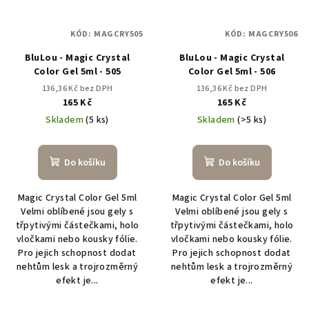
KÓD:
MAGCRY505
KÓD:
MAGCRY506
BluLou - Magic Crystal
BluLou - Magic Crystal
Color Gel 5ml - 505
Color Gel 5ml - 506
136,36 Kč bez DPH
136,36 Kč bez DPH
165 Kč
165 Kč
Skladem
(5 ks)
Skladem
(>5 ks)
Do košíku
Do košíku
Magic Crystal Color Gel 5ml
Magic Crystal Color Gel 5ml
Velmi oblíbené jsou gely s
Velmi oblíbené jsou gely s
třpytivými částečkami, holo
třpytivými částečkami, holo
vločkami nebo kousky fólie.
vločkami nebo kousky fólie.
Pro jejich schopnost dodat
Pro jejich schopnost dodat
nehtům lesk a trojrozměrný
nehtům lesk a trojrozměrný
efekt je...
efekt je...