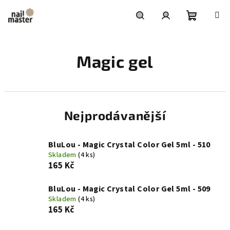
Přejít
na
obsah
Nákupní
Hledat
Přihlášení
Magic gel
košík
Nejprodávanější
BluLou - Magic Crystal Color Gel 5ml - 510
Skladem
(4 ks)
165 Kč
BluLou - Magic Crystal Color Gel 5ml - 509
Skladem
(4 ks)
165 Kč