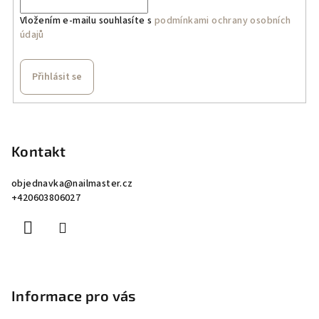
í
Vložením e-mailu souhlasíte s
podmínkami ochrany osobních
p
údajů
r
v
k
Přihlásit se
y
v
Z
ý
á
p
p
Kontakt
i
a
s
objednavka
@
nailmaster.cz
u
t
+420603806027
í
Informace pro vás