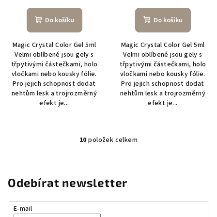
Do košíku
Do košíku
Magic Crystal Color Gel 5ml
Magic Crystal Color Gel 5ml
Velmi oblíbené jsou gely s
Velmi oblíbené jsou gely s
třpytivými částečkami, holo
třpytivými částečkami, holo
vločkami nebo kousky fólie.
vločkami nebo kousky fólie.
Pro jejich schopnost dodat
Pro jejich schopnost dodat
nehtům lesk a trojrozměrný
nehtům lesk a trojrozměrný
efekt je...
efekt je...
10
položek celkem
O
v
l
á
Odebírat newsletter
d
a
E-mail
c