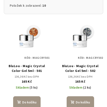
Položek k zobrazení:
10
V
ý
p
i
s
p
KÓD:
MAGCRY501
KÓD:
MAGCRY502
r
BluLou - Magic Crystal
BluLou - Magic Crystal
o
Color Gel 5ml - 501
Color Gel 5ml - 502
d
136,36 Kč bez DPH
136,36 Kč bez DPH
u
165 Kč
165 Kč
k
Skladem
(5 ks)
Skladem
(2 ks)
t
ů
Do košíku
Do košíku