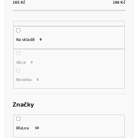
o
165
Kč
166
Kč
d
u
k
t
Na skladě
9
ů
Akce
0
Novinka
0
Značky
BluLou
10