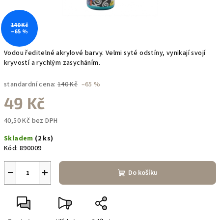
140 Kč
–65 %
Vodou ředitelné akrylové barvy. Velmi syté odstíny, vynikají svojí
kryvostí a rychlým zasycháním.
standardní cena:
140 Kč
–65 %
49 Kč
40,50 Kč bez DPH
Měrná
Skladem
(2 ks)
cena:
Kód:
890009
−
+
Do košíku