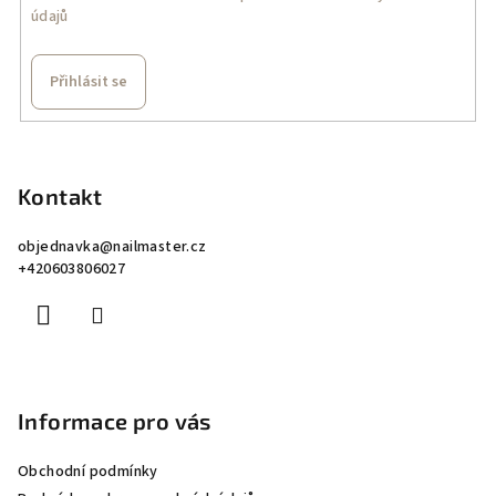
údajů
Přihlásit se
Z
á
p
Kontakt
a
objednavka
@
nailmaster.cz
t
+420603806027
í
Informace pro vás
Obchodní podmínky