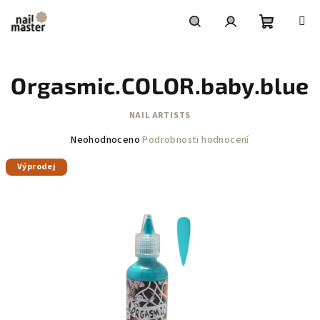
Přejít
na
obsah
Nákupní
Hledat
Přihlášení
Orgasmic.COLOR.baby.blue
košík
NAIL ARTISTS
Průměrné
Neohodnoceno
Podrobnosti hodnocení
hodnocení
Výprodej
produktu
je
0,0
z
5
hvězdiček.