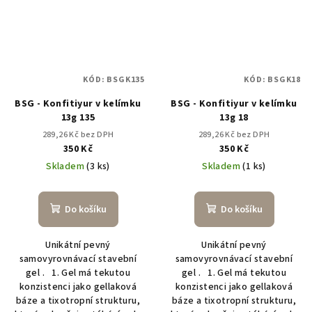
KÓD:
BSGK135
KÓD:
BSGK18
BSG - Konfitiyur v kelímku
BSG - Konfitiyur v kelímku
13g 135
13g 18
289,26 Kč bez DPH
289,26 Kč bez DPH
350 Kč
350 Kč
Skladem
(3 ks)
Skladem
(1 ks)
Do košíku
Do košíku
Unikátní pevný
Unikátní pevný
samovyrovnávací stavební
samovyrovnávací stavební
gel . 1. Gel má tekutou
gel . 1. Gel má tekutou
konzistenci jako gellaková
konzistenci jako gellaková
báze a tixotropní strukturu,
báze a tixotropní strukturu,