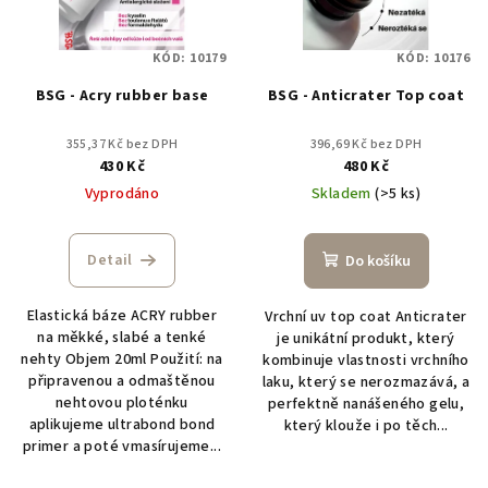
s
u
p
k
KÓD:
10179
KÓD:
10176
r
t
BSG - Acry rubber base
BSG - Anticrater Top coat
o
ů
d
355,37 Kč bez DPH
396,69 Kč bez DPH
u
430 Kč
480 Kč
k
Vyprodáno
Skladem
(>5 ks)
t
ů
Detail
Do košíku
Elastická báze ACRY rubber
Vrchní uv top coat Anticrater
na měkké, slabé a tenké
je unikátní produkt, který
nehty Objem 20ml Použití: na
kombinuje vlastnosti vrchního
připravenou a odmaštěnou
laku, který se nerozmazává, a
nehtovou ploténku
perfektně nanášeného gelu,
aplikujeme ultrabond bond
který klouže i po těch...
primer a poté vmasírujeme...