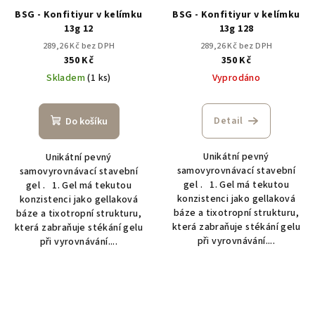
BSG - Konfitiyur v kelímku
BSG - Konfitiyur v kelímku
13g 12
13g 128
289,26 Kč bez DPH
289,26 Kč bez DPH
350 Kč
350 Kč
Skladem
(1 ks)
Vyprodáno
Detail
Do košíku
Unikátní pevný
Unikátní pevný
samovyrovnávací stavební
samovyrovnávací stavební
gel . 1. Gel má tekutou
gel . 1. Gel má tekutou
konzistenci jako gellaková
konzistenci jako gellaková
báze a tixotropní strukturu,
báze a tixotropní strukturu,
která zabraňuje stékání gelu
která zabraňuje stékání gelu
při vyrovnávání....
při vyrovnávání....