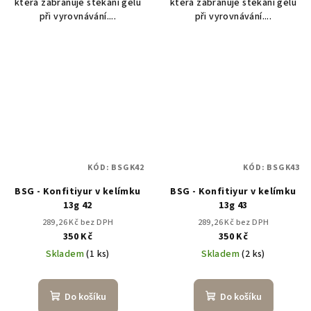
která zabraňuje stékání gelu
která zabraňuje stékání gelu
při vyrovnávání....
při vyrovnávání....
KÓD:
BSGK42
KÓD:
BSGK43
BSG - Konfitiyur v kelímku
BSG - Konfitiyur v kelímku
13g 42
13g 43
289,26 Kč bez DPH
289,26 Kč bez DPH
350 Kč
350 Kč
Skladem
(1 ks)
Skladem
(2 ks)
Do košíku
Do košíku