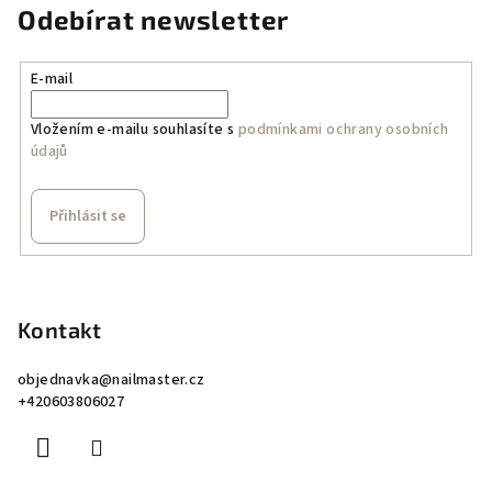
c
Odebírat newsletter
í
í
p
r
E-mail
v
k
Vložením e-mailu souhlasíte s
podmínkami ochrany osobních
údajů
y
v
ý
Přihlásit se
p
i
Z
s
á
u
p
Kontakt
a
objednavka
@
nailmaster.cz
t
+420603806027
í