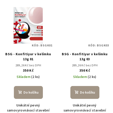
KÓD:
BSGK01
KÓD:
BSGK03
BSG - Konfitiyur v kelímku
BSG - Konfitiyur v kelímku
13g 01
13g 03
289,26 Kč bez DPH
289,26 Kč bez DPH
350 Kč
350 Kč
Skladem
(2 ks)
Skladem
(2 ks)
Do košíku
Do košíku
Unikátní pevný
Unikátní pevný
samovyrovnávací stavební
samovyrovnávací stavební