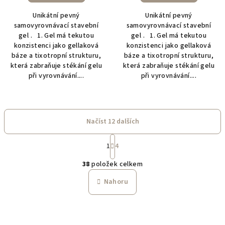
Unikátní pevný
Unikátní pevný
samovyrovnávací stavební
samovyrovnávací stavební
gel . 1. Gel má tekutou
gel . 1. Gel má tekutou
konzistenci jako gellaková
konzistenci jako gellaková
báze a tixotropní strukturu,
báze a tixotropní strukturu,
která zabraňuje stékání gelu
která zabraňuje stékání gelu
při vyrovnávání....
při vyrovnávání....
Načíst 12 dalších
S
1
4
t
O
r
38
položek celkem
á
v
n
l
Nahoru
k
á
o
d
v
a
á
n