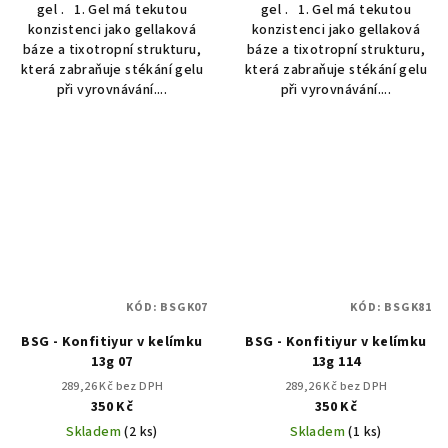
gel . 1. Gel má tekutou
gel . 1. Gel má tekutou
konzistenci jako gellaková
konzistenci jako gellaková
báze a tixotropní strukturu,
báze a tixotropní strukturu,
která zabraňuje stékání gelu
která zabraňuje stékání gelu
při vyrovnávání....
při vyrovnávání....
KÓD:
BSGK07
KÓD:
BSGK81
BSG - Konfitiyur v kelímku
BSG - Konfitiyur v kelímku
13g 07
13g 114
289,26 Kč bez DPH
289,26 Kč bez DPH
350 Kč
350 Kč
Skladem
(2 ks)
Skladem
(1 ks)