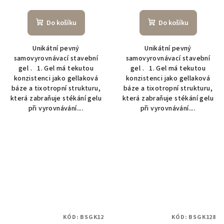
Do košíku
Do košíku
Unikátní pevný
Unikátní pevný
samovyrovnávací stavební
samovyrovnávací stavební
gel . 1. Gel má tekutou
gel . 1. Gel má tekutou
konzistenci jako gellaková
konzistenci jako gellaková
báze a tixotropní strukturu,
báze a tixotropní strukturu,
která zabraňuje stékání gelu
která zabraňuje stékání gelu
při vyrovnávání....
při vyrovnávání....
KÓD:
BSGK12
KÓD:
BSGK128