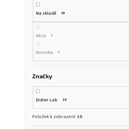
a
Na skladě
10
n
n
Akce
0
í
p
Novinka
0
a
n
Značky
e
l
Didier Lab
10
Položek k zobrazení:
10