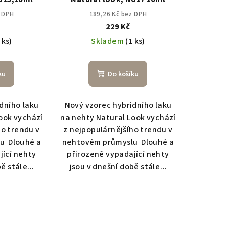
z DPH
189,26 Kč bez DPH
229 Kč
 ks)
Skladem
(1 ks)
ku
Do košíku
dního laku
Nový vzorec hybridního laku
ook vychází
na nehty Natural Look vychází
ho trendu v
z nejpopulárnějšího trendu v
u Dlouhé a
nehtovém průmyslu Dlouhé a
jící nehty
přirozeně vypadající nehty
ě stále...
jsou v dnešní době stále...