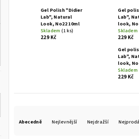
Gel Polish "Didier
Gel polis
Lab", Natural
Lab", Na
Look, No22 10ml
look, No
Skladem
(1 ks)
Skladem
229 Kč
229 Kč
Gel polis
Lab", Na
look, No
Skladem
229 Kč
Ř
Abecedně
Nejlevnější
Nejdražší
Nejprodá
a
z