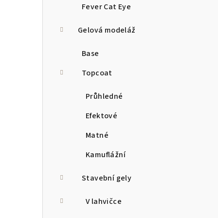
Fever Cat Eye
Gelová modeláž
Base
Topcoat
Průhledné
Efektové
Matné
Kamuflážní
Stavební gely
V lahvičce