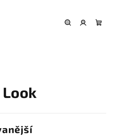
Hledat
Přihlášení
Nákupní
košík
 Look
anější