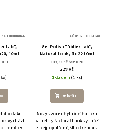
D:
GL00004046
KÓD:
GL00004048
ier Lab",
Gel Polish "Didier Lab",
o20, 10ml
Natural Look, No22 10ml
z DPH
189,26 Kč bez DPH
229 Kč
 ks)
Skladem
(1 ks)
ku
Do košíku
dního laku
Nový vzorec hybridního laku
ook vychází
na nehty Natural Look vychází
ho trendu v
z nejpopulárnějšího trendu v