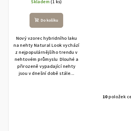
Skladem
(1 ks)
Do košíku
Nový vzorec hybridního laku
na nehty Natural Look vychází
z nejpopulárnějšího trendu v
nehtovém průmyslu Dlouhé a
přirozeně vypadající nehty
jsou v dnešní době stále...
10
položek c
O
v
l
á