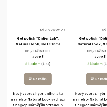
KÓD:
GL00004044
KÓ
Gel polish "Didier Lab",
Gel polish "Did
Natural look, No18 10ml
Natural look, N
189,26 Kč bez DPH
189,26 Kč be
229 Kč
229 Kč
Skladem
(1 ks)
Skladem
(1
Do košíku
Do koší
Nový vzorec hybridního laku
Nový vzorec hybri
na nehty Natural Look vychází
na nehty Natural L
z nejpopulárnějšího trendu v
z nejpopulárnější