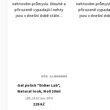
nehtovém průmyslu Dlouhé a
nehtovém průmysl
přirozeně vypadající nehty
přirozeně vypada
jsou v dnešní době stále...
jsou v dnešní dob
KÓD:
GL00004034
Gel polish "Didier Lab",
Natural look, No8 10ml
189,26 Kč bez DPH
229 Kč