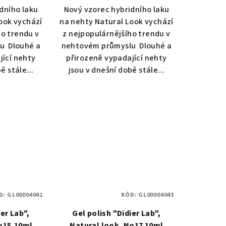
dního laku
Nový vzorec hybridního laku
ook vychází
na nehty Natural Look vychází
ho trendu v
z nejpopulárnějšího trendu v
u Dlouhé a
nehtovém průmyslu Dlouhé a
jící nehty
přirozeně vypadající nehty
ě stále...
jsou v dnešní době stále...
D:
GL00004041
KÓD:
GL00004043
ier Lab",
Gel polish "Didier Lab",
o15,10ml
Natural look, No17 10ml