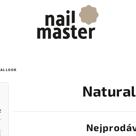
AL LOOK
Natural
č
Nejprodáv