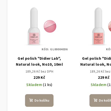
V
e
ý
n
p
í
i
p
s
r
KÓD:
GL00004036
KÓ
p
o
Gel polish "Didier Lab",
Gel polish "Did
r
d
Natural look, No10, 10ml
Natural look, N
o
u
189,26 Kč bez DPH
189,26 Kč be
229 Kč
229 Kč
d
k
Skladem
(1 ks)
Skladem
(1
u
t
k
ů
Do košíku
Do koší
t