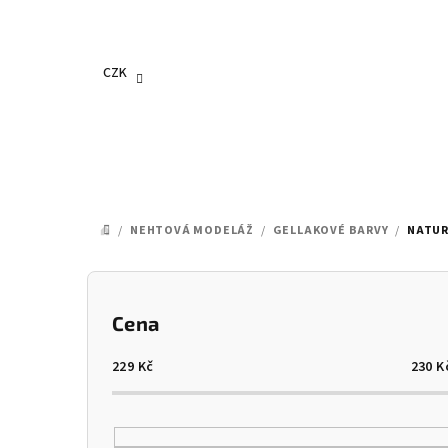
Přejít
na
obsah
CZK
/
NEHTOVÁ MODELÁŽ
/
GELLAKOVÉ BARVY
/
NATUR
DOMŮ
P
o
Cena
s
229
Kč
230
K
t
r