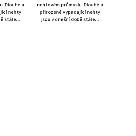
u Dlouhé a
nehtovém průmyslu Dlouhé a
jící nehty
přirozeně vypadající nehty
ě stále...
jsou v dnešní době stále...