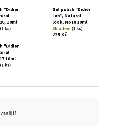
h "Didier
Gel polish "Didier
tural
Lab", Natural
20, 10ml
look, No18 10ml
(1 ks)
Skladem
(1 ks)
229 Kč
h "Didier
tural
17 10ml
(1 ks)
vanější