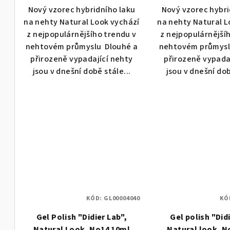
Nový vzorec hybridního laku
Nový vzorec hybri
ů
na nehty Natural Look vychází
na nehty Natural L
z nejpopulárnějšího trendu v
z nejpopulárnější
nehtovém průmyslu Dlouhé a
nehtovém průmysl
přirozeně vypadající nehty
přirozeně vypada
jsou v dnešní době stále...
jsou v dnešní dob
KÓD:
GL00004040
KÓ
Gel Polish "Didier Lab",
Gel polish "Did
Natural Look, No14 10ml
Natural look, N