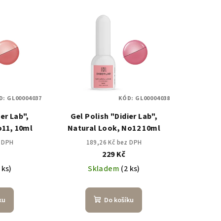
D:
GL00004037
KÓD:
GL00004038
ier Lab",
Gel Polish "Didier Lab",
o11, 10ml
Natural Look, No12 10ml
z DPH
189,26 Kč bez DPH
229 Kč
 ks)
Skladem
(2 ks)
ku
Do košíku