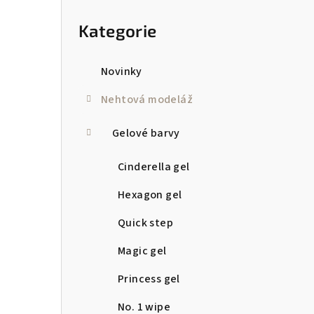
Přeskočit
kategorie
Kategorie
Novinky
Nehtová modeláž
Gelové barvy
Cinderella gel
Hexagon gel
Quick step
Magic gel
Princess gel
No. 1 wipe