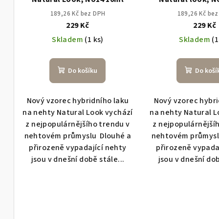
189,26 Kč bez DPH
189,26 Kč be
229 Kč
229 Kč
Skladem
(1 ks)
Skladem
(1
Do košíku
Do koší
Nový vzorec hybridního laku
Nový vzorec hybri
na nehty Natural Look vychází
na nehty Natural L
z nejpopulárnějšího trendu v
z nejpopulárnější
nehtovém průmyslu Dlouhé a
nehtovém průmysl
přirozeně vypadající nehty
přirozeně vypada
jsou v dnešní době stále...
jsou v dnešní dob