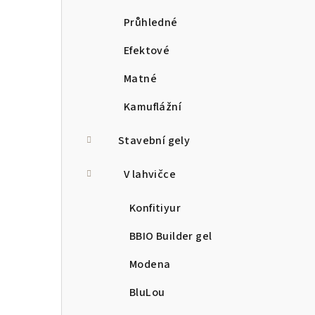
Průhledné
Efektové
Matné
Kamuflážní
Stavební gely
V lahvičce
Konfitiyur
BBIO Builder gel
Modena
BluLou