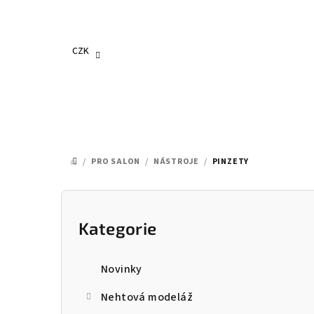
Přejít
na
obsah
CZK
/
PRO SALON
/
NÁSTROJE
/
PINZETY
DOMŮ
P
o
Kategorie
Přeskočit
kategorie
s
Novinky
t
Nehtová modeláž
r