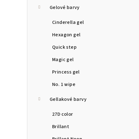
a
Gelové barvy
n
Cinderella gel
n
Hexagon gel
í
Quick step
p
Magic gel
a
Princess gel
n
No. 1 wipe
e
Gellakové barvy
l
27D color
Brillant