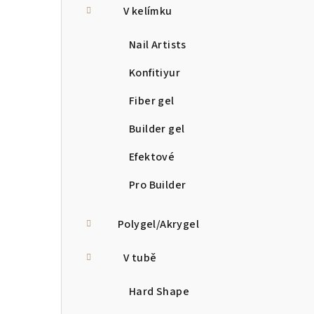
V kelímku
Nail Artists
Konfitiyur
Fiber gel
Builder gel
Efektové
Pro Builder
Polygel/Akrygel
V tubě
Hard Shape