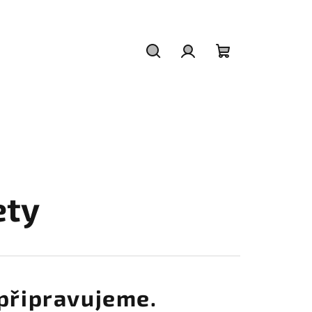
Hledat
Přihlášení
Nákupní
košík
ety
připravujeme.