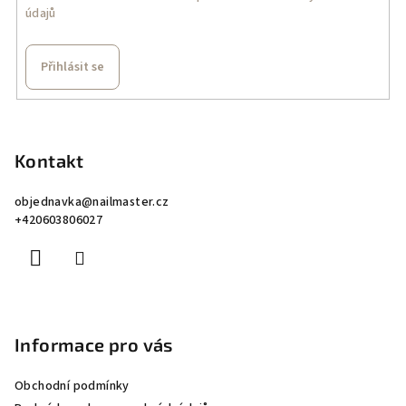
údajů
Přihlásit se
Z
á
p
Kontakt
a
objednavka
@
nailmaster.cz
t
+420603806027
í
Informace pro vás
Obchodní podmínky