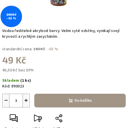
140 Kč
–65 %
Vodou ředitelné akrylové barvy. Velmi syté odstíny, vynikají svojí
kryvostí a rychlým zasycháním.
standardní cena:
140 Kč
–65 %
49 Kč
40,50 Kč bez DPH
Měrná
Skladem
(1 ks)
cena:
Kód:
890023
−
+
Do košíku