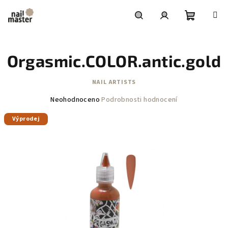
Přejít
na
obsah
Nákupní
Hledat
Přihlášení
Orgasmic.COLOR.antic.gold
košík
NAIL ARTISTS
Průměrné
Neohodnoceno
Podrobnosti hodnocení
hodnocení
Výprodej
produktu
je
0,0
z
5
hvězdiček.