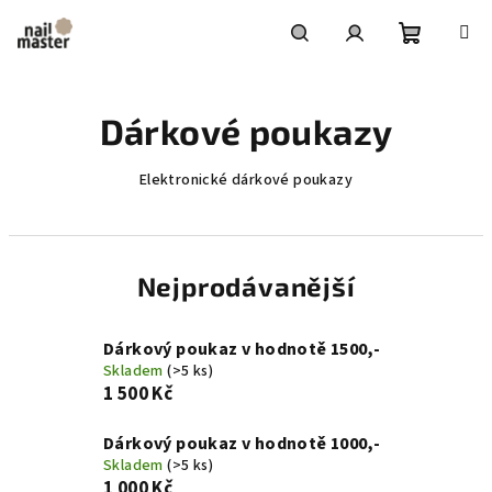
Přejít
na
obsah
Nákupní
Hledat
Přihlášení
Dárkové poukazy
košík
Elektronické dárkové poukazy
Nejprodávanější
Dárkový poukaz v hodnotě 1500,-
Skladem
(>5 ks)
1 500 Kč
Dárkový poukaz v hodnotě 1000,-
Skladem
(>5 ks)
1 000 Kč