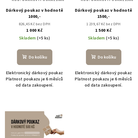
r
Dárkový poukaz v hodnotě
Dárkový poukaz v hodnotě
o
1000,-
1500,-
d
826,45 Kč bez DPH
1 239,67 Kč bez DPH
u
1 000 Kč
1 500 Kč
k
Skladem
(>5 ks)
Skladem
(>5 ks)
t
ů
Do košíku
Do košíku
Elektronický dárkový poukaz
Elektronický dárkový poukaz
Platnost poukazu je 6 měsíců
Platnost poukazu je 6 měsíců
od data zakoupení.
od data zakoupení.