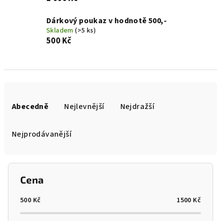
Dárkový poukaz v hodnotě 500,-
Skladem
(>5 ks)
500 Kč
Ř
a
Abecedně
Nejlevnější
Nejdražší
z
e
Nejprodávanější
n
í
p
Cena
r
o
500
Kč
1500
Kč
d