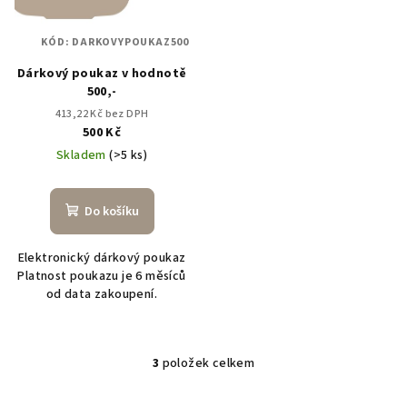
KÓD:
DARKOVYPOUKAZ500
Dárkový poukaz v hodnotě
500,-
413,22 Kč bez DPH
500 Kč
Skladem
(>5 ks)
Do košíku
Elektronický dárkový poukaz
Platnost poukazu je 6 měsíců
od data zakoupení.
3
položek celkem
O
v