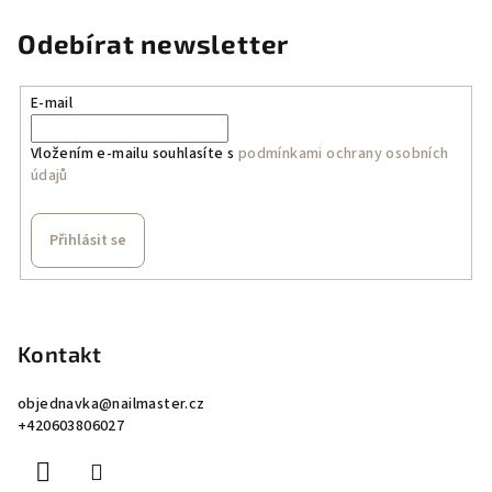
l
á
Odebírat newsletter
d
a
E-mail
c
í
Vložením e-mailu souhlasíte s
podmínkami ochrany osobních
p
údajů
r
v
k
Přihlásit se
y
v
Z
ý
á
p
p
Kontakt
i
a
s
objednavka
@
nailmaster.cz
u
t
+420603806027
í