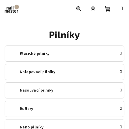
Přejít
na
obsah
Nákupní
Hledat
Přihlášení
Pilníky
košík
Klasické pilníky
Nalepovací pilníky
Nasouvací pilníky
Buffery
Nano pilníky