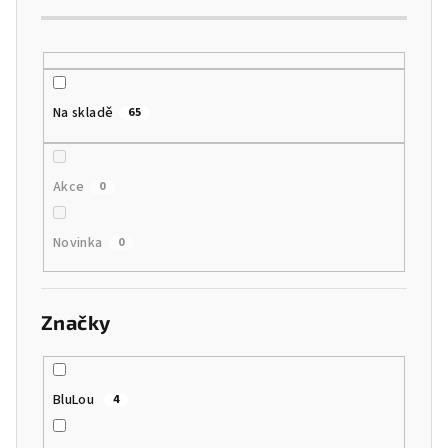
d
u
k
t
Na skladě
65
ů
Akce
0
Novinka
0
Značky
BluLou
4