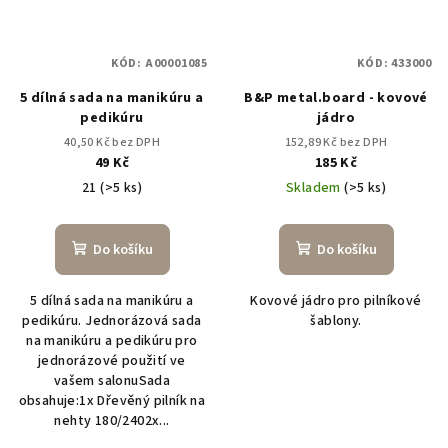
KÓD:
A00001085
KÓD:
433000
5 dílná sada na manikúru a
B&P metal.board - kovové
pedikúru
jádro
40,50 Kč bez DPH
152,89 Kč bez DPH
49 Kč
185 Kč
21
(>5 ks)
Skladem
(>5 ks)
Do košíku
Do košíku
5 dílná sada na manikúru a
Kovové jádro pro pilníkové
pedikúru. Jednorázová sada
šablony.
na manikúru a pedikúru pro
jednorázové použití ve
vašem salonuSada
obsahuje:1x Dřevěný pilník na
nehty 180/2402x...