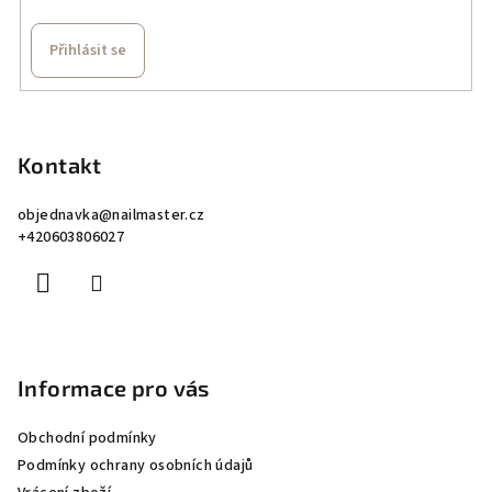
v
ý
Přihlásit se
p
i
Z
s
á
u
p
Kontakt
a
objednavka
@
nailmaster.cz
t
+420603806027
í
Informace pro vás
Obchodní podmínky
Podmínky ochrany osobních údajů