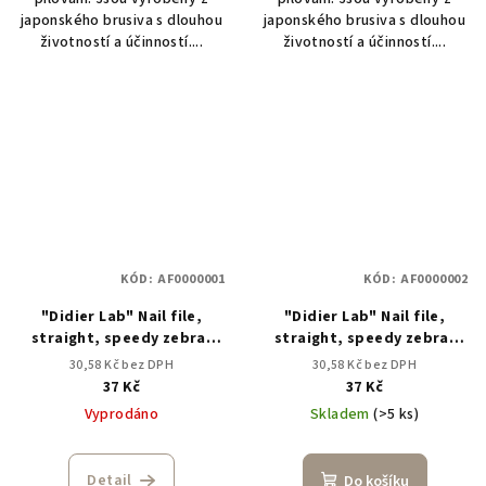
japonského brusiva s dlouhou
japonského brusiva s dlouhou
životností a účinností....
životností a účinností....
KÓD:
AF0000001
KÓD:
AF0000002
"Didier Lab" Nail file,
"Didier Lab" Nail file,
straight, speedy zebra,
straight, speedy zebra,
100/100
100/180
30,58 Kč bez DPH
30,58 Kč bez DPH
37 Kč
37 Kč
Vyprodáno
Skladem
(>5 ks)
Detail
Do košíku