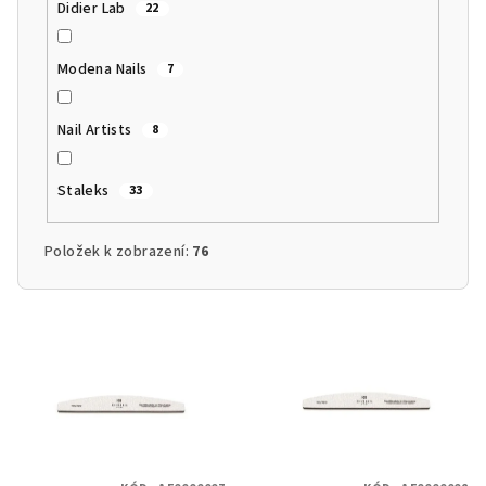
Didier Lab
22
Modena Nails
7
Nail Artists
8
Staleks
33
Položek k zobrazení:
76
V
ý
p
i
s
p