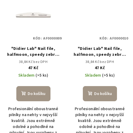
KÓD:
AF0000009
KÓD:
AF0000010
"Didier Lab" Nail file,
"Didier Lab" Nail file,
halfmoon, speedy zebra,
halfmoon, speedy zebra,
180/180
180/240
38,84 Kč bez DPH
38,84 Kč bez DPH
47 Kč
47 Kč
Skladem
(>5 ks)
Skladem
(>5 ks)
Do košíku
Do košíku
Profesionální oboustranné
Profesionální oboustranné
pilníky na nehty v nejvyšší
pilníky na nehty v nejvyšší
kvalitě. Jsou extrémně
kvalitě. Jsou extrémně
odolné a pohodlné na
odolné a pohodlné na
pilování. Jsou vyrobeny z
pilování. Jsou vyrobeny z