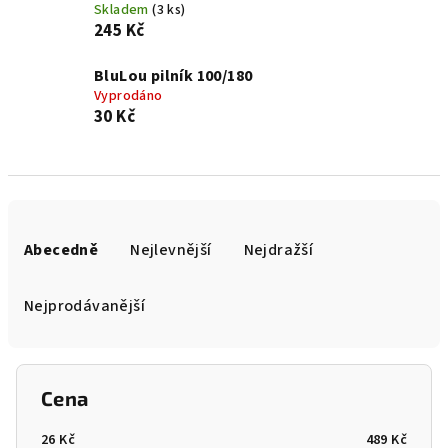
Skladem
(3 ks)
245 Kč
BluLou pilník 100/180
Vyprodáno
30 Kč
Ř
a
Abecedně
Nejlevnější
Nejdražší
z
e
Nejprodávanější
n
í
p
Cena
r
o
26
Kč
489
Kč