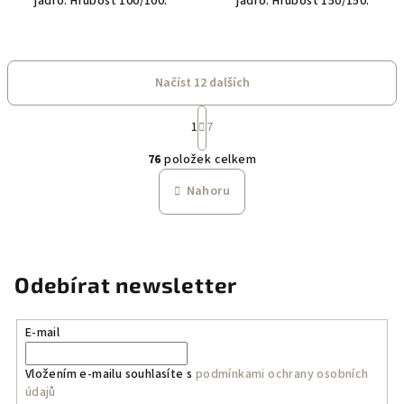
jádro. Hrubost 100/100.
jádro. Hrubost 150/150.
Načíst 12 dalších
S
1
7
t
O
r
76
položek celkem
á
v
n
l
Nahoru
k
á
o
d
v
a
á
n
c
Odebírat newsletter
í
í
p
r
E-mail
v
k
Vložením e-mailu souhlasíte s
podmínkami ochrany osobních
údajů
y