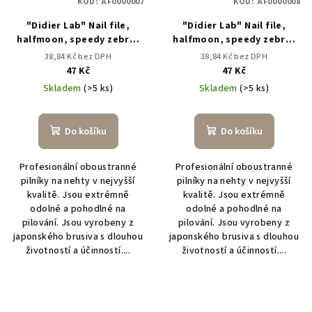
KÓD:
AF0000007
KÓD:
AF0000008
r
"Didier Lab" Nail file,
"Didier Lab" Nail file,
o
halfmoon, speedy zebra,
halfmoon, speedy zebra,
d
100/100
150/150
38,84 Kč bez DPH
38,84 Kč bez DPH
u
47 Kč
47 Kč
k
Skladem
(>5 ks)
Skladem
(>5 ks)
t
ů
Do košíku
Do košíku
Profesionální oboustranné
Profesionální oboustranné
pilníky na nehty v nejvyšší
pilníky na nehty v nejvyšší
kvalitě. Jsou extrémně
kvalitě. Jsou extrémně
odolné a pohodlné na
odolné a pohodlné na
pilování. Jsou vyrobeny z
pilování. Jsou vyrobeny z
japonského brusiva s dlouhou
japonského brusiva s dlouhou
životností a účinností....
životností a účinností....