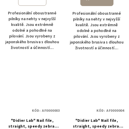
Profesionální oboustranné
Profesionální oboustranné
pilníky na nehty v nejvyšší
pilníky na nehty v nejvyšší
kvalitě. Jsou extrémně
kvalitě. Jsou extrémně
odolné a pohodlné na
odolné a pohodlné na
pilování. Jsou vyrobeny z
pilování. Jsou vyrobeny z
japonského brusiva s dlouhou
japonského brusiva s dlouhou
životností a účinností....
životností a účinností....
KÓD:
AF0000003
KÓD:
AF0000004
"Didier Lab" Nail file,
"Didier Lab" Nail file,
straight, speedy zebra,
straight, speedy zebra,