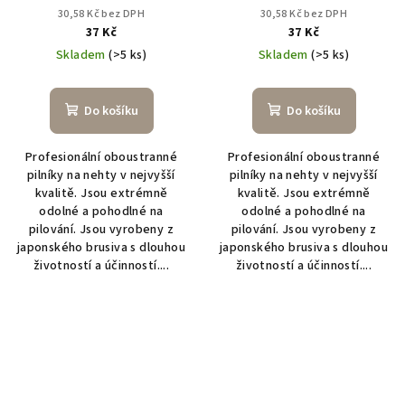
150/150
180/180
30,58 Kč bez DPH
30,58 Kč bez DPH
37 Kč
37 Kč
Skladem
(>5 ks)
Skladem
(>5 ks)
Do košíku
Do košíku
Profesionální oboustranné
Profesionální oboustranné
pilníky na nehty v nejvyšší
pilníky na nehty v nejvyšší
kvalitě. Jsou extrémně
kvalitě. Jsou extrémně
odolné a pohodlné na
odolné a pohodlné na
pilování. Jsou vyrobeny z
pilování. Jsou vyrobeny z
japonského brusiva s dlouhou
japonského brusiva s dlouhou
životností a účinností....
životností a účinností....