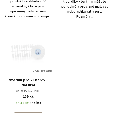
produkt se skládá z 50
tipy, díky kterým ji můžete
vzorníků, které jsou
pohodlně a precizně malovat
upevněny na kovovém
nebo aplikovat vzory.
kroužku, což vám umožňuje...
Rozměry...
KÓD:
WZOKN
Vzorník pro 20 barev -
Natural
86,78 Kč bez DPH
105 Kč
Skladem
(>5 ks)