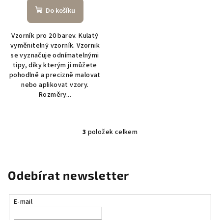
Do košíku
Vzorník pro 20 barev. Kulatý
vyměnitelný vzorník. Vzornik
se vyznačuje odnímatelnými
tipy, díky kterým ji můžete
pohodlně a precizně malovat
nebo aplikovat vzory.
Rozměry...
3
položek celkem
O
v
l
á
Odebírat newsletter
d
a
E-mail
c
í