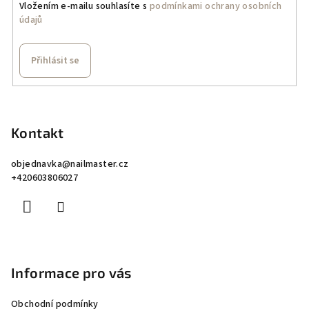
Vložením e-mailu souhlasíte s
podmínkami ochrany osobních
p
údajů
r
v
k
Přihlásit se
y
v
Z
ý
á
p
p
Kontakt
i
a
s
objednavka
@
nailmaster.cz
u
t
+420603806027
í
Informace pro vás
Obchodní podmínky