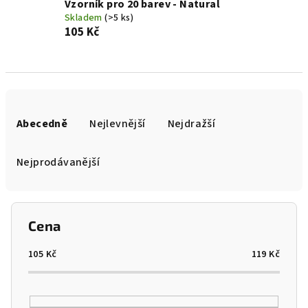
Vzorník pro 20 barev - Natural
Skladem
(>5 ks)
105 Kč
Ř
a
Abecedně
Nejlevnější
Nejdražší
z
e
Nejprodávanější
n
í
p
Cena
r
o
105
Kč
119
Kč
d
u