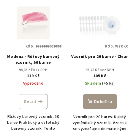
V
ý
p
i
s
p
KÓD:
9999999029868
KÓD:
WZOKC
r
Modena - Růžový barevný
Vzorník pro 20 barev - Clear
o
vzornik, 50 barev
d
98,35 Kč bez DPH
86,78 Kč bez DPH
u
119 Kč
105 Kč
k
Vyprodáno
Skladem
(>5 ks)
t
ů
Detail
Do košíku
Růžový barevný vzornik, 50
Vzorník pro 20 barev. Kulatý
barev Praktický a estetický
vyměnitelný vzorník. Vzornik
barevný vzornik. Tento
se vyznačuje odnímatelnými