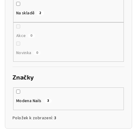
k
t
Na skladě
2
ů
Akce
0
Novinka
0
Značky
Modena Nails
3
Položek k zobrazení:
3