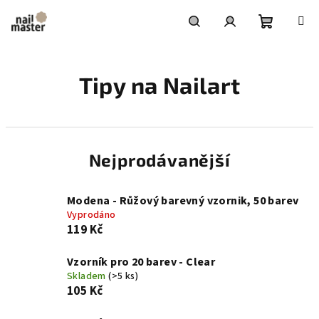
Přejít
na
obsah
Nákupní
Hledat
Přihlášení
Tipy na Nailart
košík
Nejprodávanější
Modena - Růžový barevný vzornik, 50 barev
Vyprodáno
119 Kč
Vzorník pro 20 barev - Clear
Skladem
(>5 ks)
105 Kč