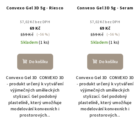
Convexo Gel 3D 5g - Riesco
Convexo Gel 3D 5g - Seram
57,02 Kč bez DPH
57,02 Kč bez DPH
69 Kč
69 Kč
159 Kč
159 Kč
(–56 %)
(–56 %)
Skladem
(1 ks)
Skladem
(1 ks)
Do košíku
Do košíku
Convexo Gel 3D CONVEXO 3D
Convexo Gel 3D CONVEXO 3D
- produkt určený k vytváření
- produkt určený k vytváření
výjimečných uměleckých
výjimečných uměleckých
stylizací. Gel podobný
stylizací. Gel podobný
plastelíně, který umožňuje
plastelíně, který umožňuje
modelování konvexních i
modelování konvexních i
prostorových...
prostorových...