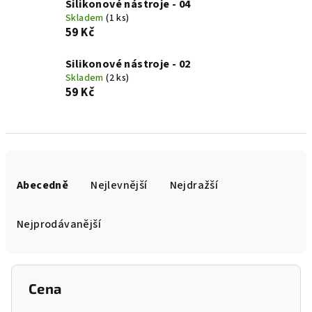
Silikonové nástroje - 04
Skladem
(1 ks)
59 Kč
Silikonové nástroje - 02
Skladem
(2 ks)
59 Kč
Ř
a
Abecedně
Nejlevnější
Nejdražší
z
e
Nejprodávanější
n
í
p
Cena
r