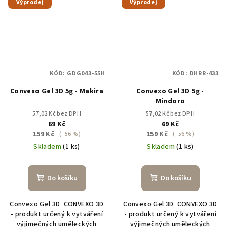
Výprodej
Výprodej
KÓD:
GDG043-55H
KÓD:
DHRR-433
Convexo Gel 3D 5g - Makira
Convexo Gel 3D 5g -
Mindoro
57,02 Kč bez DPH
57,02 Kč bez DPH
69 Kč
69 Kč
159 Kč
159 Kč
(–56 %)
(–56 %)
Skladem
(1 ks)
Skladem
(1 ks)
Do košíku
Do košíku
Convexo Gel 3D CONVEXO 3D
Convexo Gel 3D CONVEXO 3D
- produkt určený k vytváření
- produkt určený k vytváření
výjimečných uměleckých
výjimečných uměleckých