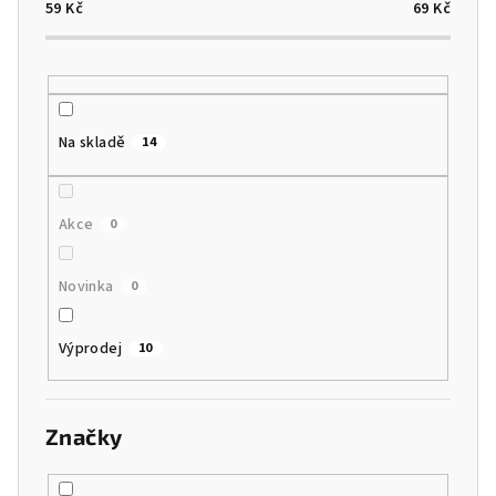
o
59
Kč
69
Kč
d
u
k
t
Na skladě
14
ů
Akce
0
Novinka
0
Výprodej
10
Značky