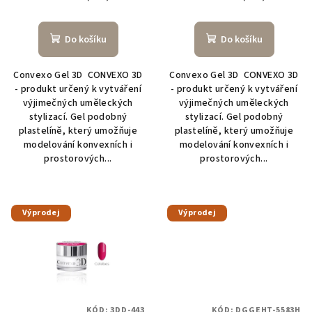
t
ů
Do košíku
Do košíku
Convexo Gel 3D CONVEXO 3D
Convexo Gel 3D CONVEXO 3D
- produkt určený k vytváření
- produkt určený k vytváření
výjimečných uměleckých
výjimečných uměleckých
stylizací. Gel podobný
stylizací. Gel podobný
plastelíně, který umožňuje
plastelíně, který umožňuje
modelování konvexních i
modelování konvexních i
prostorových...
prostorových...
Výprodej
Výprodej
KÓD:
3DD-443
KÓD:
DGGEHT-5583H