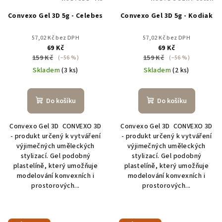
Convexo Gel 3D 5g - Celebes
Convexo Gel 3D 5g - Kodiak
57,02 Kč bez DPH
57,02 Kč bez DPH
69 Kč
69 Kč
159 Kč
159 Kč
(–56 %)
(–56 %)
Skladem
(3 ks)
Skladem
(2 ks)
Do košíku
Do košíku
Convexo Gel 3D CONVEXO 3D
Convexo Gel 3D CONVEXO 3D
- produkt určený k vytváření
- produkt určený k vytváření
výjimečných uměleckých
výjimečných uměleckých
stylizací. Gel podobný
stylizací. Gel podobný
plastelíně, který umožňuje
plastelíně, který umožňuje
modelování konvexních i
modelování konvexních i
prostorových...
prostorových...