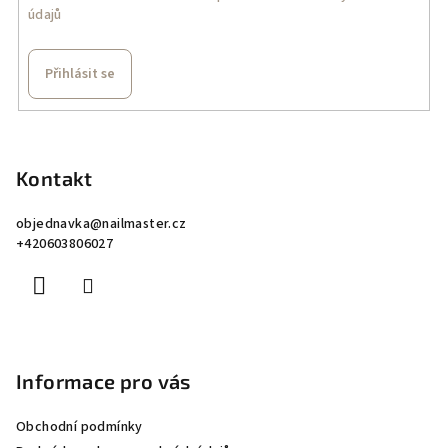
údajů
y
v
ý
Přihlásit se
p
i
Z
s
á
u
p
Kontakt
a
objednavka
@
nailmaster.cz
t
+420603806027
í
Informace pro vás
Obchodní podmínky