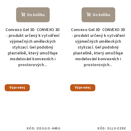
Do košíku
Do košíku
Convexo Gel 3D CONVEXO 3D
Convexo Gel 3D CONVEXO 3D
- produkt určený k vytváření
- produkt určený k vytváření
výjimečných uměleckých
výjimečných uměleckých
stylizací. Gel podobný
stylizací. Gel podobný
plastelíně, který umožňuje
plastelíně, který umožňuje
modelování konvexních i
modelování konvexních i
prostorových...
prostorových...
Výprodej
Výprodej
KÓD:
DDGGO-44RG
KÓD:
DLL0-EERE