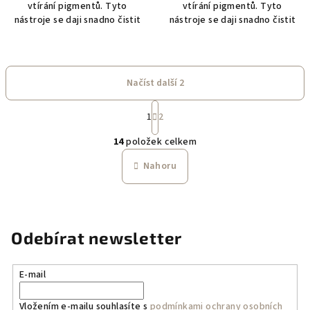
vtírání pigmentů. Tyto
vtírání pigmentů. Tyto
nástroje se daji snadno čistit
nástroje se daji snadno čistit
Načíst další 2
S
1
2
t
O
r
14
položek celkem
á
v
n
l
Nahoru
k
á
o
d
v
a
á
n
c
Odebírat newsletter
í
í
p
r
E-mail
v
k
Vložením e-mailu souhlasíte s
podmínkami ochrany osobních