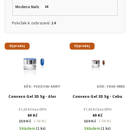
Modena Nails
14
Položek k zobrazení:
14
V
Výprodej
Výprodej
ý
p
i
s
p
KÓD:
FSDDS00-443FF
KÓD:
FD00-4RRE
r
Convexo Gel 3D 5g - Alor
Convexo Gel 3D 5g - Cebu
o
d
57,02 Kč bez DPH
57,02 Kč bez DPH
u
69 Kč
69 Kč
159 Kč
159 Kč
k
(–56 %)
(–56 %)
Skladem
(1 ks)
Skladem
(1 ks)