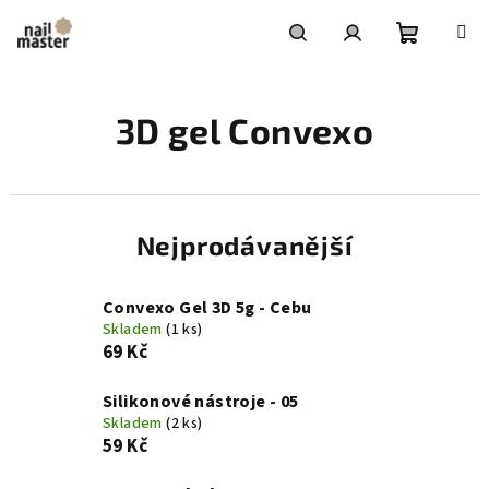
Přejít
na
obsah
Nákupní
Hledat
Přihlášení
3D gel Convexo
košík
Nejprodávanější
Convexo Gel 3D 5g - Cebu
Skladem
(1 ks)
69 Kč
Silikonové nástroje - 05
Skladem
(2 ks)
59 Kč