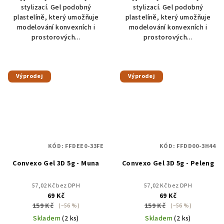
stylizací. Gel podobný
stylizací. Gel podobný
plastelíně, který umožňuje
plastelíně, který umožňuje
modelování konvexních i
modelování konvexních i
prostorových...
prostorových...
Výprodej
Výprodej
KÓD:
FFDEE0-33FE
KÓD:
FFDD00-3H44
Convexo Gel 3D 5g - Muna
Convexo Gel 3D 5g - Peleng
57,02 Kč bez DPH
57,02 Kč bez DPH
69 Kč
69 Kč
159 Kč
159 Kč
(–56 %)
(–56 %)
Skladem
(2 ks)
Skladem
(2 ks)