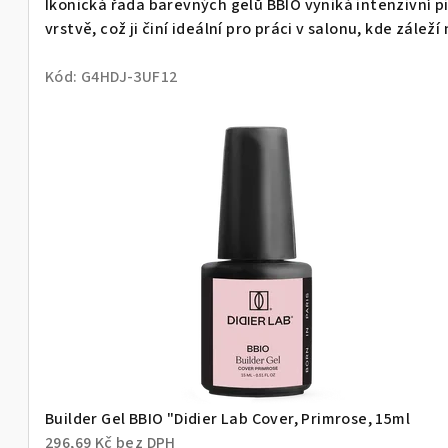
y
Ikonická řada barevných gelů BBIO vyniká intenzivní 
vrstvě, což ji činí ideální pro práci v salonu, kde záleží 
s
Kód:
G4HDJ-3UF12
n
ě
n
é
m
e
Builder Gel BBIO "Didier Lab Cover, Primrose, 15ml
296,69 Kč bez DPH