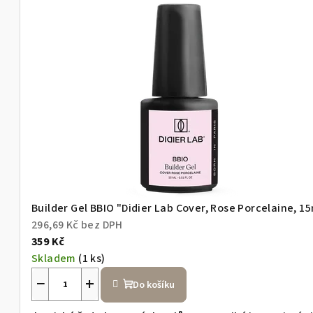
m
n
o
v
é
m
Builder Gel BBIO "Didier Lab Cover, Rose Porcelaine, 1
,
296,69 Kč bez DPH
359 Kč
Skladem
(1 ks)
v
−
+
Do košíku