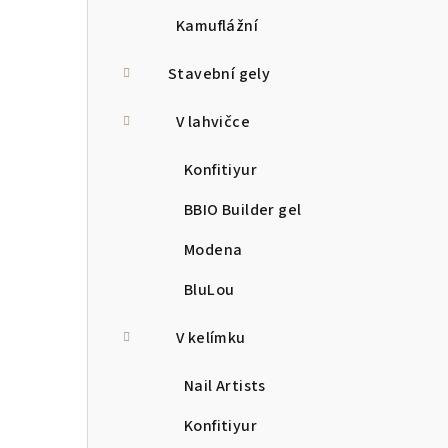
Kamuflážní
Stavební gely
V lahvičce
Konfitiyur
BBIO Builder gel
Modena
BluLou
V kelímku
Nail Artists
Konfitiyur