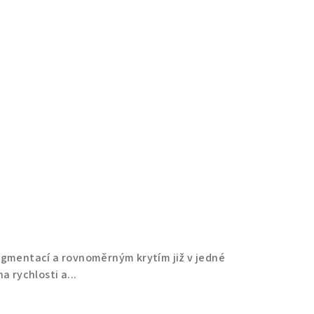
pigmentací a rovnoměrným krytím již v jedné
na rychlosti a...