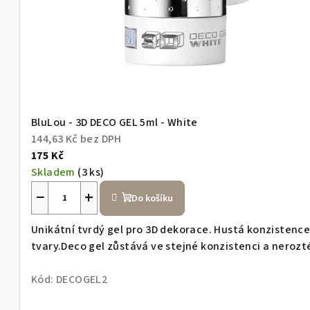
t
e
n
a
BluLou - 3D DECO GEL 5ml - White
144,63 Kč bez DPH
n
175 Kč
Skladem
(3 ks)
a
−
+
Do košíku
š
Unikátní tvrdý gel pro 3D dekorace. Hustá konzisten
tvary.Deco gel zůstává ve stejné konzistenci a nerozté
e
Kód:
DECOGEL2