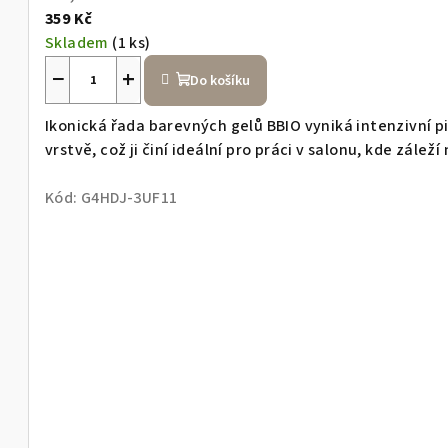
s
359 Kč
h
Skladem
(1 ks)
−
+
Do košíku
o
Ikonická řada barevných gelů BBIO vyniká intenzivní 
vrstvě, což ji činí ideální pro práci v salonu, kde záleží 
p
Kód:
G4HDJ-3UF11
u
N
a
i