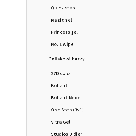
í
Quick step
p
Magic gel
a
Princess gel
n
No. 1 wipe
e
Gellakové barvy
l
27D color
Brillant
Brillant Neon
One Step (3v1)
Vitra Gel
Studios Didier