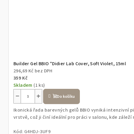
Builder Gel BBIO "Didier Lab Cover, Soft Violet, 15ml
296,69 Kč bez DPH
359 Kč
Skladem
(1 ks)
−
+
Do košíku
Ikonická řada barevných gelů BBIO vyniká intenzivní 
vrstvě, což ji činí ideální pro práci v salonu, kde záleží 
Kód:
G4HDJ-3UF9