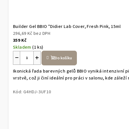
l
M
Builder Gel BBIO "Didier Lab Cover, Fresh Pink, 15ml
a
296,69 Kč bez DPH
359 Kč
s
Skladem
(1 ks)
−
+
Do košíku
t
Ikonická řada barevných gelů BBIO vyniká intenzivní 
e
vrstvě, což ji činí ideální pro práci v salonu, kde záleží 
Kód:
G4HDJ-3UF10
r