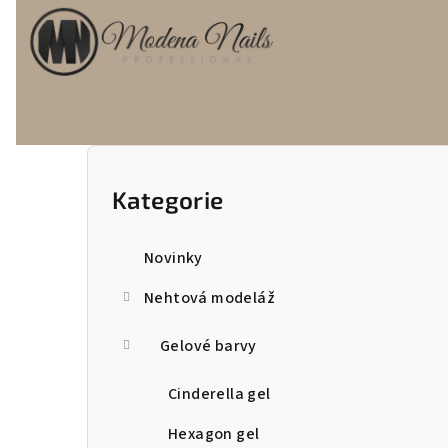
P
o
Kategorie
Přeskočit
kategorie
s
Novinky
t
Nehtová modeláž
r
a
Gelové barvy
n
Cinderella gel
n
Hexagon gel