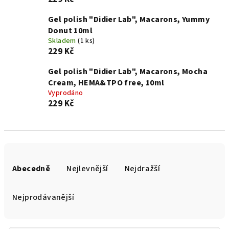
Gel polish "Didier Lab", Macarons, Yummy
Donut 10ml
Skladem
(1 ks)
229 Kč
Gel polish "Didier Lab", Macarons, Mocha
Cream, HEMA&TPO free, 10ml
Vyprodáno
229 Kč
Ř
a
Abecedně
Nejlevnější
Nejdražší
z
e
Nejprodávanější
n
í