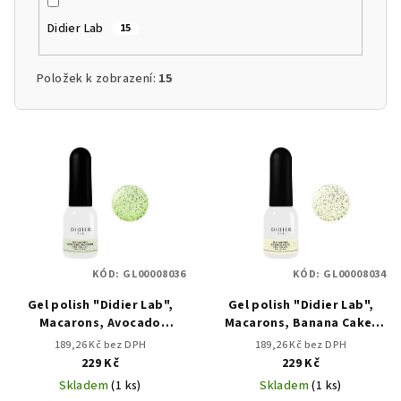
Didier Lab
15
Položek k zobrazení:
15
V
ý
p
i
s
p
KÓD:
GL00008036
KÓD:
GL00008034
r
Gel polish "Didier Lab",
Gel polish "Didier Lab",
o
Macarons, Avocado
Macarons, Banana Cake,
d
Dicaprio, HEMA&TPO free,
HEMA&TPO free, 10ml
189,26 Kč bez DPH
189,26 Kč bez DPH
u
10ml
229 Kč
229 Kč
k
Skladem
(1 ks)
Skladem
(1 ks)