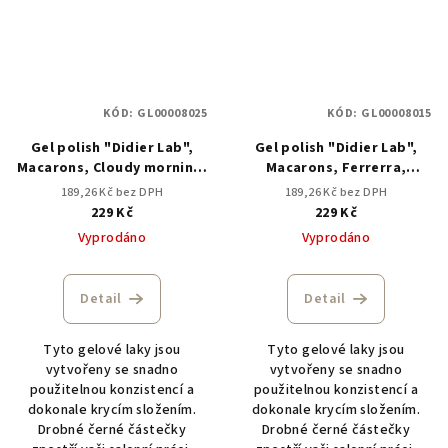
KÓD:
GL00008025
KÓD:
GL00008015
Gel polish "Didier Lab",
Gel polish "Didier Lab",
Macarons, Cloudy morning,
Macarons, Ferrerra,
HEMA&TPO free, 10ml
HEMA&TPO free, 10ml
189,26 Kč bez DPH
189,26 Kč bez DPH
229 Kč
229 Kč
Vyprodáno
Vyprodáno
Detail
Detail
Tyto gelové laky jsou
Tyto gelové laky jsou
vytvořeny se snadno
vytvořeny se snadno
použitelnou konzistencí a
použitelnou konzistencí a
dokonale krycím složením.
dokonale krycím složením.
Drobné černé částečky
Drobné černé částečky