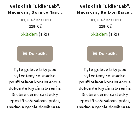
Gel polish "Didier Lab",
Gel polish "Didier Lab",
Macarons, Born to Taste
Macarons, Burbon Biscuit
10ml
10ml
189,26 Kč bez DPH
189,26 Kč bez DPH
229 Kč
229 Kč
Skladem
(1 ks)
Skladem
(1 ks)
Do košíku
Do košíku
Tyto gelové laky jsou
Tyto gelové laky jsou
vytvořeny se snadno
vytvořeny se snadno
použitelnou konzistencí a
použitelnou konzistencí a
dokonale krycím složením.
dokonale krycím složením.
Drobné černé částečky
Drobné černé částečky
zpestří vaši salonní práci,
zpestří vaši salonní práci,
snadno a rychle dosáhnete...
snadno a rychle dosáhnete...