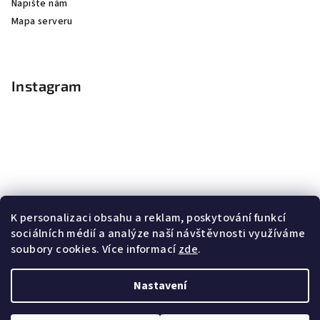
Napište nám
Mapa serveru
Instagram
K personalizaci obsahu a reklam, poskytování funkcí
sociálních médií a analýze naší návštěvnosti využíváme
soubory cookies. Více informací
zde
.
Sledovat na Instagramu
Nastavení
Copyright 2026
Nail Master
. Všechna práva vyhrazena.
Upravit nastavení cookies