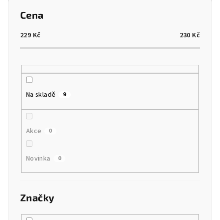
p
Cena
r
o
229
Kč
230
Kč
d
u
k
t
Na skladě
9
ů
Akce
0
Novinka
0
Značky