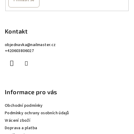
Přihlásit se
p
i
Z
s
á
u
p
Kontakt
a
objednavka
@
nailmaster.cz
t
+420603806027
í
Informace pro vás
Obchodní podmínky
Podmínky ochrany osobních údajů
Vrácení zboží
Doprava a platba