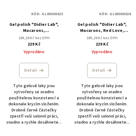
KÓD:
GL00008023
KÓD:
GL00008026
Gel polish "Didier Lab",
Gel polish "Didier Lab",
Macarons,
Macarons, Red Love,
Praline,HEMA&TPO free,
HEMA&TPO free, 10ml
189,26 Kč bez DPH
189,26 Kč bez DPH
10ml
229 Kč
229 Kč
Vyprodáno
Vyprodáno
Detail
Detail
Tyto gelové laky jsou
Tyto gelové laky jsou
vytvořeny se snadno
vytvořeny se snadno
použitelnou konzistencí a
použitelnou konzistencí a
dokonale krycím složením.
dokonale krycím složením.
Drobné černé částečky
Drobné černé částečky
zpestří vaši salonní práci,
zpestří vaši salonní práci,
snadno a rychle dosáhnete...
snadno a rychle dosáhnete...