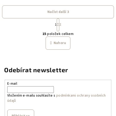
Načíst další 3
S
1
2
t
O
r
15
položek celkem
á
v
n
l
Nahoru
k
á
o
d
v
a
á
n
c
Odebírat newsletter
í
í
p
r
E-mail
v
k
Vložením e-mailu souhlasíte s
podmínkami ochrany osobních
údajů
y
v
ý