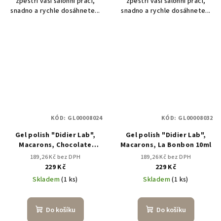
zpestří vaši salonní práci,
zpestří vaši salonní práci,
snadno a rychle dosáhnete...
snadno a rychle dosáhnete...
KÓD:
GL00008024
KÓD:
GL00008032
Gel polish "Didier Lab",
Gel polish "Didier Lab",
Macarons, Chocolate
Macarons, La Bonbon 10ml
HEMA&TPO free, 10ml
189,26 Kč bez DPH
189,26 Kč bez DPH
229 Kč
229 Kč
Skladem
(1 ks)
Skladem
(1 ks)
Do košíku
Do košíku