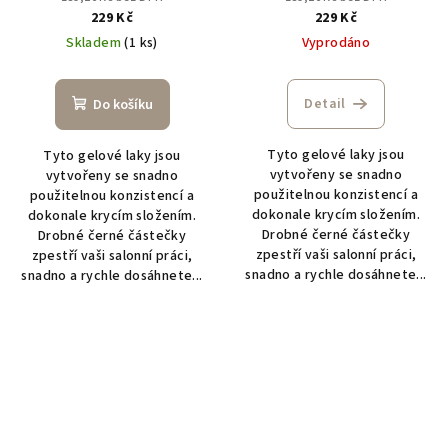
229 Kč
229 Kč
Skladem
(1 ks)
Vyprodáno
Detail
Do košíku
Tyto gelové laky jsou
Tyto gelové laky jsou
vytvořeny se snadno
vytvořeny se snadno
použitelnou konzistencí a
použitelnou konzistencí a
dokonale krycím složením.
dokonale krycím složením.
Drobné černé částečky
Drobné černé částečky
zpestří vaši salonní práci,
zpestří vaši salonní práci,
snadno a rychle dosáhnete...
snadno a rychle dosáhnete...