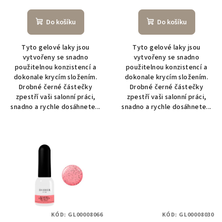
t
ů
Do košíku
Do košíku
Tyto gelové laky jsou
Tyto gelové laky jsou
vytvořeny se snadno
vytvořeny se snadno
použitelnou konzistencí a
použitelnou konzistencí a
dokonale krycím složením.
dokonale krycím složením.
Drobné černé částečky
Drobné černé částečky
zpestří vaši salonní práci,
zpestří vaši salonní práci,
snadno a rychle dosáhnete...
snadno a rychle dosáhnete...
KÓD:
GL00008066
KÓD:
GL00008030