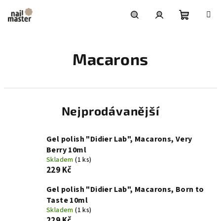
Přejít
na
obsah
Nákupní
Hledat
Přihlášení
Macarons
košík
Nejprodávanější
Gel polish "Didier Lab", Macarons, Very
Berry 10ml
Skladem
(1 ks)
229 Kč
Gel polish "Didier Lab", Macarons, Born to
Taste 10ml
Skladem
(1 ks)
229 Kč