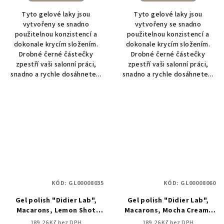
Tyto gelové laky jsou
Tyto gelové laky jsou
vytvořeny se snadno
vytvořeny se snadno
použitelnou konzistencí a
použitelnou konzistencí a
dokonale krycím složením.
dokonale krycím složením.
Drobné černé částečky
Drobné černé částečky
zpestří vaši salonní práci,
zpestří vaši salonní práci,
snadno a rychle dosáhnete...
snadno a rychle dosáhnete...
KÓD:
GL00008035
KÓD:
GL00008060
Gel polish "Didier Lab",
Gel polish "Didier Lab",
Macarons, Lemon Shot
Macarons, Mocha Cream,
10ml
HEMA&TPO free, 10ml
189,26 Kč bez DPH
189,26 Kč bez DPH