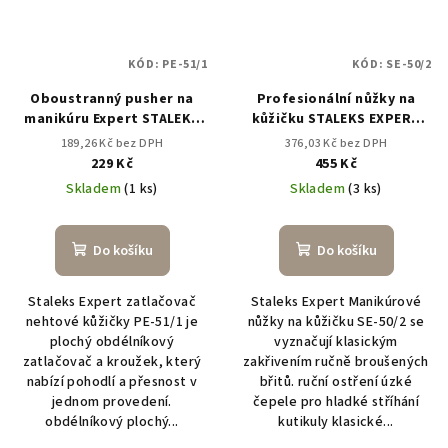
KÓD:
PE-51/1
KÓD:
SE-50/2
Oboustranný pusher na
Profesionální nůžky na
manikúru Expert STALEKS
kůžičku STALEKS EXPERT
PRO PE-51/1
SE-50/2
189,26 Kč bez DPH
376,03 Kč bez DPH
229 Kč
455 Kč
Skladem
(1 ks)
Skladem
(3 ks)
Do košíku
Do košíku
Staleks Expert zatlačovač
Staleks Expert Manikúrové
nehtové kůžičky PE-51/1 je
nůžky na kůžičku SE-50/2 se
plochý obdélníkový
vyznačují klasickým
zatlačovač a kroužek, který
zakřivením ručně broušených
nabízí pohodlí a přesnost v
břitů. ruční ostření úzké
jednom provedení.
čepele pro hladké stříhání
obdélníkový plochý...
kutikuly klasické...