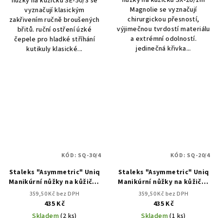
nůžky na kůžičku SX-20/1m
nůžky na kůžičku SE-50/3 se
Magnolie se vyznačují
vyznačují klasickým
chirurgickou přesností,
zakřivením ručně broušených
výjimečnou tvrdostí materiálu
břitů. ruční ostření úzké
a extrémní odolností.
čepele pro hladké stříhání
jedinečná křivka...
kutikuly klasické...
KÓD:
SQ-30/4
KÓD:
SQ-20/4
Staleks "Asymmetric" Uniq
Staleks "Asymmetric" Uniq
Manikúrní nůžky na kůžičku
Manikúrní nůžky na kůžičky
SQ-30/4
SQ-20/4
359,50 Kč bez DPH
359,50 Kč bez DPH
435 Kč
435 Kč
Skladem
(2 ks)
Skladem
(1 ks)