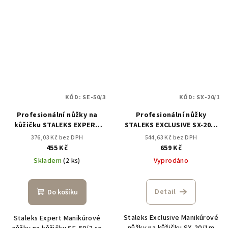
KÓD:
SE-50/3
KÓD:
SX-20/1
Profesionální nůžky na
Profesionální nůžky
kůžičku STALEKS EXPERT
STALEKS EXCLUSIVE SX-20/1
SE-50/3
MAGNOLIA
376,03 Kč bez DPH
544,63 Kč bez DPH
455 Kč
659 Kč
Skladem
(2 ks)
Vyprodáno
Detail
Do košíku
Staleks Exclusive Manikúrové
Staleks Expert Manikúrové