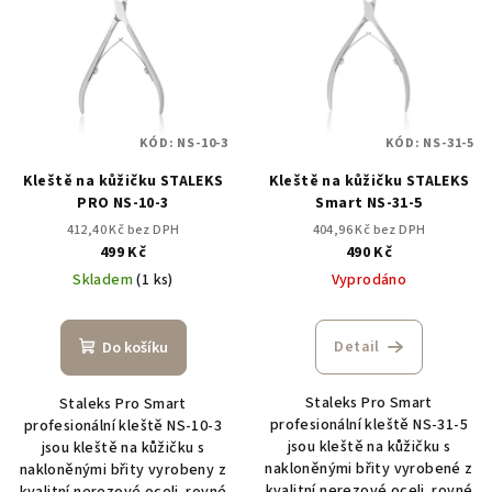
ý
p
i
s
p
KÓD:
NS-10-3
KÓD:
NS-31-5
r
Kleště na kůžičku STALEKS
Kleště na kůžičku STALEKS
o
PRO NS-10-3
Smart NS-31-5
d
412,40 Kč bez DPH
404,96 Kč bez DPH
u
499 Kč
490 Kč
k
Skladem
(1 ks)
Vyprodáno
t
ů
Detail
Do košíku
Staleks Pro Smart
Staleks Pro Smart
profesionální kleště NS-31-5
profesionální kleště NS-10-3
jsou kleště na kůžičku s
jsou kleště na kůžičku s
nakloněnými břity vyrobené z
nakloněnými břity vyrobeny z
kvalitní nerezové oceli. rovné
kvalitní nerezové oceli. rovné