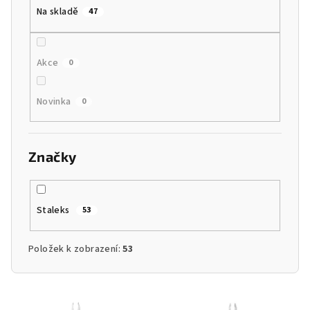
t
Na skladě
47
ů
Akce
0
Novinka
0
Značky
Staleks
53
Položek k zobrazení:
53
V