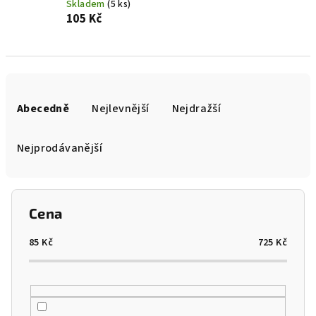
Skladem
(5 ks)
105 Kč
Ř
a
Abecedně
Nejlevnější
Nejdražší
z
e
Nejprodávanější
n
í
p
Cena
r
o
85
Kč
725
Kč
d
u
k