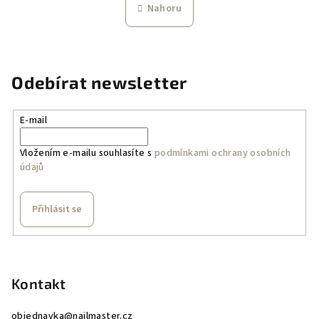
n
l
Nahoru
k
á
o
d
v
a
á
n
c
Odebírat newsletter
í
í
p
r
E-mail
v
k
Vložením e-mailu souhlasíte s
podmínkami ochrany osobních
údajů
y
v
ý
Přihlásit se
p
i
Z
s
á
u
p
Kontakt
a
objednavka
@
nailmaster.cz