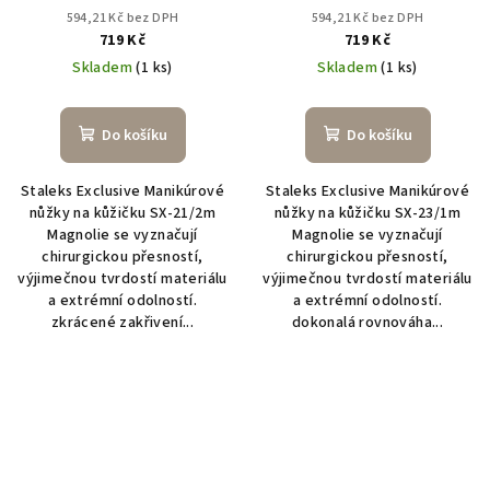
594,21 Kč bez DPH
594,21 Kč bez DPH
719 Kč
719 Kč
Skladem
(1 ks)
Skladem
(1 ks)
Do košíku
Do košíku
Staleks Exclusive Manikúrové
Staleks Exclusive Manikúrové
nůžky na kůžičku SX-21/2m
nůžky na kůžičku SX-23/1m
Magnolie se vyznačují
Magnolie se vyznačují
chirurgickou přesností,
chirurgickou přesností,
výjimečnou tvrdostí materiálu
výjimečnou tvrdostí materiálu
a extrémní odolností.
a extrémní odolností.
zkrácené zakřivení...
dokonalá rovnováha...