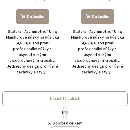
Do košíku
Do košíku
Staleks "Asymmetric" Uniq
Staleks "Asymmetric" Uniq
Manikúrové nůžky na kůžičku
Manikúrové nůžky na kůžičku
SQ-30/4 jsou první
SQ-20/4 jsou první
profesionální nůžky s
profesionální nůžky s
asymetrickými
asymetrickými
víceúrovňovými kroužky.
víceúrovňovými kroužky.
Jedinečný design pro různé
Jedinečný design pro různé
techniky a styly...
techniky a styly...
Načíst 12 dalších
S
1
5
t
O
r
53
položek celkem
á
v