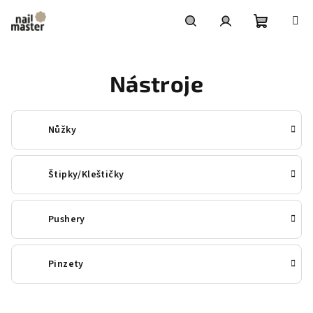
Přejít
na
obsah
Nákupní
Hledat
Přihlášení
Nástroje
košík
Nůžky
Štipky/Kleštičky
Pushery
Pinzety