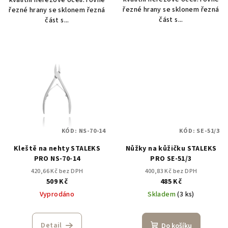
řezné hrany se sklonem řezná
řezné hrany se sklonem řezná
část s...
část s...
KÓD:
NS-70-14
KÓD:
SE-51/3
Kleště na nehty STALEKS
Nůžky na kůžičku STALEKS
PRO NS-70-14
PRO SE-51/3
420,66 Kč bez DPH
400,83 Kč bez DPH
509 Kč
485 Kč
Vyprodáno
Skladem
(3 ks)
Detail
Do košíku