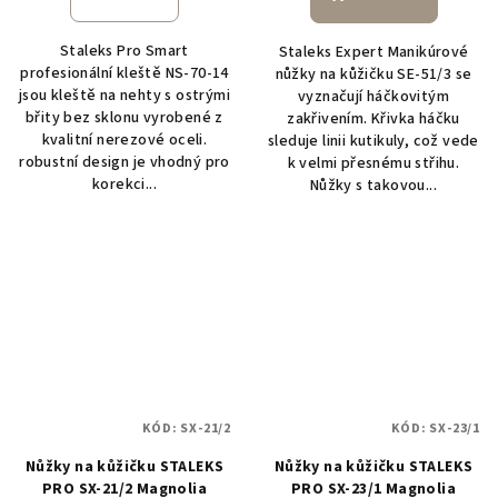
Staleks Pro Smart
Staleks Expert Manikúrové
profesionální kleště NS-70-14
nůžky na kůžičku SE-51/3 se
jsou kleště na nehty s ostrými
vyznačují háčkovitým
břity bez sklonu vyrobené z
zakřivením. Křivka háčku
kvalitní nerezové oceli.
sleduje linii kutikuly, což vede
robustní design je vhodný pro
k velmi přesnému střihu.
korekci...
Nůžky s takovou...
KÓD:
SX-21/2
KÓD:
SX-23/1
Nůžky na kůžičku STALEKS
Nůžky na kůžičku STALEKS
PRO SX-21/2 Magnolia
PRO SX-23/1 Magnolia