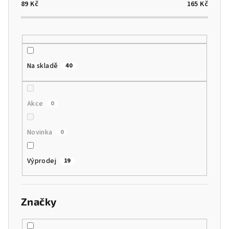
o
89
Kč
165
Kč
d
u
k
t
Na skladě
40
ů
Akce
0
Novinka
0
Výprodej
19
Značky