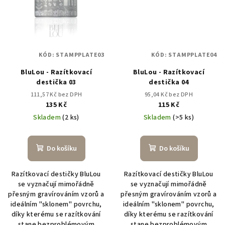
KÓD:
STAMPPLATE03
KÓD:
STAMPPLATE04
BluLou - Razítkovací
BluLou - Razítkovací
destička 03
destička 04
111,57 Kč bez DPH
95,04 Kč bez DPH
135 Kč
115 Kč
Skladem
(2 ks)
Skladem
(>5 ks)
Do košíku
Do košíku
Razítkovací destičky BluLou
Razítkovací destičky BluLou
se vyznačují mimořádně
se vyznačují mimořádně
přesným gravírováním vzorů a
přesným gravírováním vzorů a
ideálním "sklonem" povrchu,
ideálním "sklonem" povrchu,
díky kterému se razítkování
díky kterému se razítkování
stane bezproblémovým
stane bezproblémovým