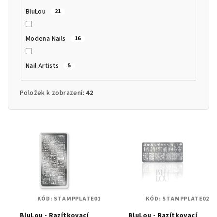
BluLou
21
Modena Nails
16
Nail Artists
5
Položek k zobrazení:
42
V
ý
p
i
s
p
KÓD:
STAMPPLATE01
KÓD:
STAMPPLATE02
r
BluLou - Razítkovací
BluLou - Razítkovací