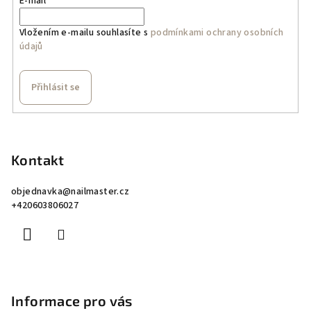
r
E-mail
v
k
Vložením e-mailu souhlasíte s
podmínkami ochrany osobních
údajů
y
v
ý
Přihlásit se
p
i
Z
s
á
u
p
Kontakt
a
objednavka
@
nailmaster.cz
t
+420603806027
í
Informace pro vás