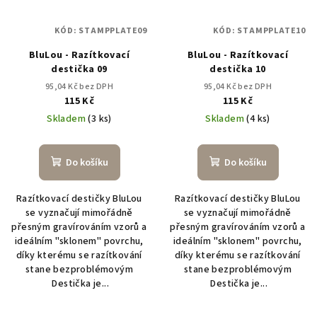
KÓD:
STAMPPLATE09
KÓD:
STAMPPLATE10
BluLou - Razítkovací
BluLou - Razítkovací
destička 09
destička 10
95,04 Kč bez DPH
95,04 Kč bez DPH
115 Kč
115 Kč
Skladem
(3 ks)
Skladem
(4 ks)
Do košíku
Do košíku
Razítkovací destičky BluLou
Razítkovací destičky BluLou
se vyznačují mimořádně
se vyznačují mimořádně
přesným gravírováním vzorů a
přesným gravírováním vzorů a
ideálním "sklonem" povrchu,
ideálním "sklonem" povrchu,
díky kterému se razítkování
díky kterému se razítkování
stane bezproblémovým
stane bezproblémovým
Destička je...
Destička je...