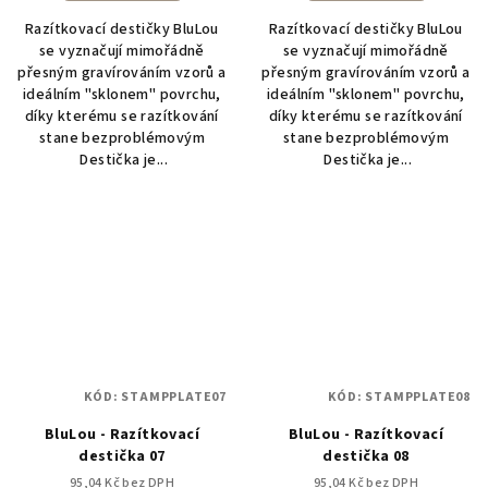
Razítkovací destičky BluLou
Razítkovací destičky BluLou
se vyznačují mimořádně
se vyznačují mimořádně
přesným gravírováním vzorů a
přesným gravírováním vzorů a
ideálním "sklonem" povrchu,
ideálním "sklonem" povrchu,
díky kterému se razítkování
díky kterému se razítkování
stane bezproblémovým
stane bezproblémovým
Destička je...
Destička je...
KÓD:
STAMPPLATE07
KÓD:
STAMPPLATE08
BluLou - Razítkovací
BluLou - Razítkovací
destička 07
destička 08
95,04 Kč bez DPH
95,04 Kč bez DPH