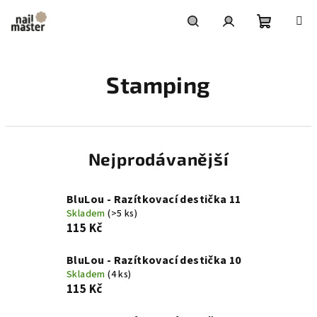
Přejít
na
obsah
Nákupní
Hledat
Přihlášení
Stamping
košík
Nejprodávanější
BluLou - Razítkovací destička 11
Skladem
(>5 ks)
115 Kč
BluLou - Razítkovací destička 10
Skladem
(4 ks)
115 Kč