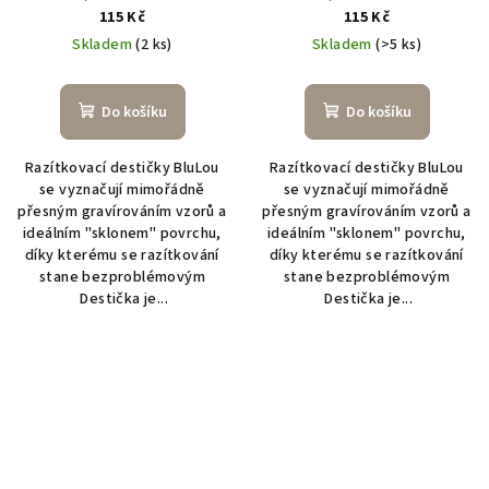
115 Kč
115 Kč
Skladem
(2 ks)
Skladem
(>5 ks)
Do košíku
Do košíku
Razítkovací destičky BluLou
Razítkovací destičky BluLou
se vyznačují mimořádně
se vyznačují mimořádně
přesným gravírováním vzorů a
přesným gravírováním vzorů a
ideálním "sklonem" povrchu,
ideálním "sklonem" povrchu,
díky kterému se razítkování
díky kterému se razítkování
stane bezproblémovým
stane bezproblémovým
Destička je...
Destička je...