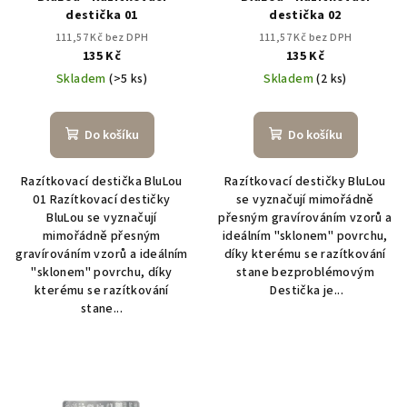
o
destička 01
destička 02
d
111,57 Kč bez DPH
111,57 Kč bez DPH
u
135 Kč
135 Kč
k
Skladem
(>5 ks)
Skladem
(2 ks)
t
ů
Do košíku
Do košíku
Razítkovací destička BluLou
Razítkovací destičky BluLou
01 Razítkovací destičky
se vyznačují mimořádně
BluLou se vyznačují
přesným gravírováním vzorů a
mimořádně přesným
ideálním "sklonem" povrchu,
gravírováním vzorů a ideálním
díky kterému se razítkování
"sklonem" povrchu, díky
stane bezproblémovým
kterému se razítkování
Destička je...
stane...