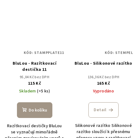
KÓD:
STAMPPLATE11
KÓD:
STEMPEL
BluLou - Razítkovací
BluLou - Silikonové razítko
destička 11
95,04 Kč bez DPH
136,36 Kč bez DPH
115 Kč
165 Kč
Skladem
(>5 ks)
Vyprodáno
Detail
Do košíku
Silikonové razítko Silikonové
Razítkovací destičky BluLou
razítko sloužící k přesnému
se vyznačují mimořádně
přenosu vzoru z razítkovací