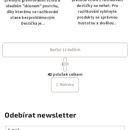
přesným gravírováním vzorů a
destičky na nehet. Pro
ideálním "sklonem" povrchu,
razítkování vybírejte
díky kterému se razítkování
produkty se správnou
stane bezproblémovým
hustotou a skvělou...
Destička je...
Načíst 12 dalších
S
1
4
t
O
r
42
položek celkem
á
v
n
l
Nahoru
k
á
o
d
v
a
á
n
c
Odebírat newsletter
í
í
p