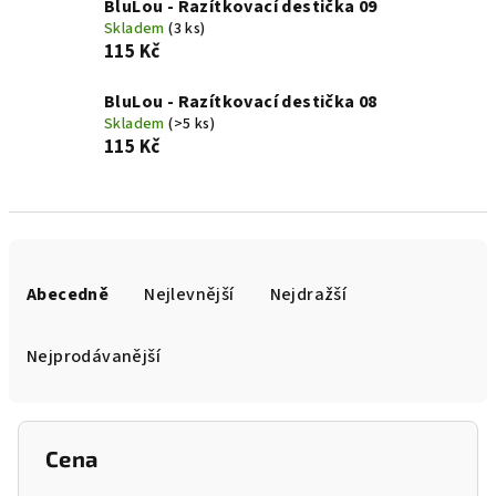
BluLou - Razítkovací destička 09
Skladem
(3 ks)
115 Kč
BluLou - Razítkovací destička 08
Skladem
(>5 ks)
115 Kč
Ř
a
Abecedně
Nejlevnější
Nejdražší
z
e
Nejprodávanější
n
í
p
Cena
r