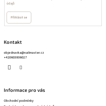
údajů
Přihlásit se
Z
á
p
Kontakt
a
objednavka
@
nailmaster.cz
t
+420603806027
í
Informace pro vás
Obchodní podmínky