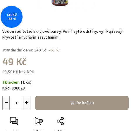
140 Kč
–65 %
Vodou ředitelné akrylové barvy. Velmi syté odstíny, vynikají svojí
kryvostí a rychlým zasycháním.
standardní cena:
140 Kč
–65 %
49 Kč
40,50 Kč bez DPH
Měrná
Skladem
(1 ks)
cena:
Kód:
890020
−
+
Do košíku