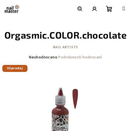
Přejít
na
obsah
Nákupní
Hledat
Přihlášení
Orgasmic.COLOR.chocolate
košík
NAIL ARTISTS
Průměrné
Neohodnoceno
Podrobnosti hodnocení
hodnocení
Výprodej
produktu
je
0,0
z
5
hvězdiček.