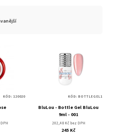
vanější
KÓD:
120020
KÓD:
BOTTLEGEL1
ose
BluLou - Bottle Gel BluLou
9ml - 001
z DPH
202,48 Kč bez DPH
245 Kč