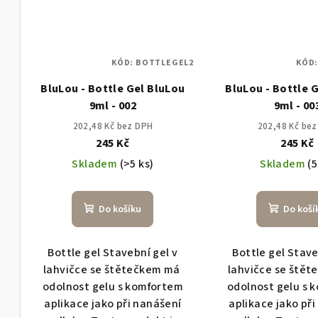
KÓD:
BOTTLEGEL2
KÓD
BluLou - Bottle Gel BluLou
BluLou - Bottle 
9ml - 002
9ml - 00
202,48 Kč bez DPH
202,48 Kč be
245 Kč
245 Kč
Skladem
(>5 ks)
Skladem
(5
Do košíku
Do koší
Bottle gel Stavební gel v
Bottle gel Stave
lahvičce se štětečkem má
lahvičce se ště
odolnost gelu s komfortem
odolnost gelu s 
aplikace jako při nanášení
aplikace jako př