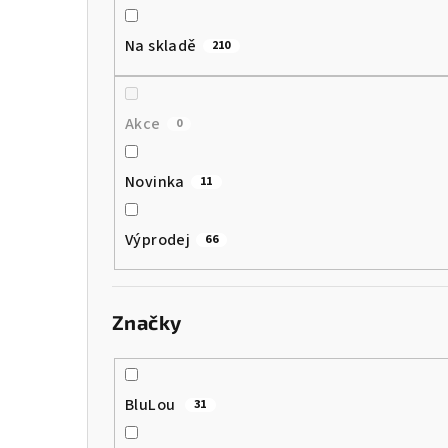
a
Na skladě
210
n
n
Akce
0
í
p
Novinka
11
a
Výprodej
66
n
e
Značky
l
BluLou
31