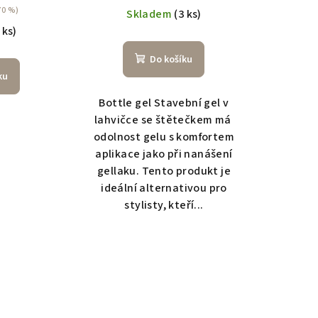
70 %)
Skladem
(3 ks)
 ks)
Do košíku
ku
Bottle gel Stavební gel v
lahvičce se štětečkem má
odolnost gelu s komfortem
aplikace jako při nanášení
gellaku. Tento produkt je
ideální alternativou pro
stylisty, kteří...