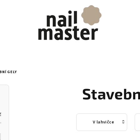
BNÍ GELY
Stavebn
č
V lahvičce