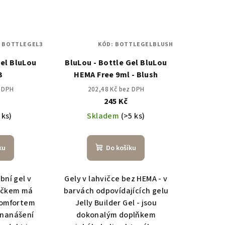
:
BOTTLEGEL3
KÓD:
BOTTLEGELBLUSH
Gel BluLou
BluLou - Bottle Gel BluLou
3
HEMA Free 9ml - Blush
z DPH
202,48 Kč bez DPH
245 Kč
 ks)
Skladem
(>5 ks)
ku
Do košíku
bní gel v
Gely v lahvičce bez HEMA - v
tečkem má
barvách odpovídajících gelu
komfortem
Jelly Builder Gel - jsou
i nanášení
dokonalým doplňkem