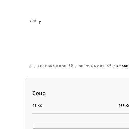
Přejít
na
obsah
CZK
/
NEHTOVÁ MODELÁŽ
/
GELOVÁ MODELÁŽ
/
STAVE
DOMŮ
P
o
Cena
s
69
Kč
699
K
t
r