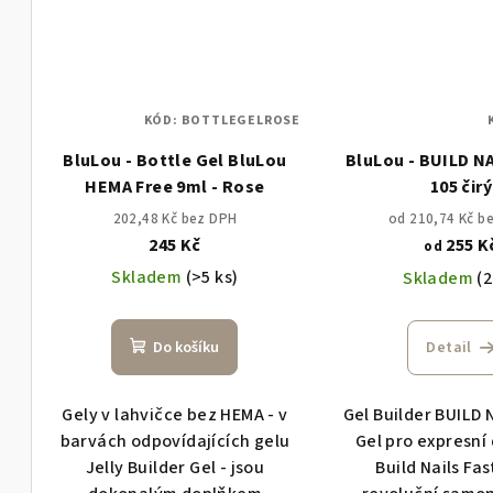
KÓD:
BOTTLEGELROSE
BluLou - Bottle Gel BluLou
BluLou - BUILD NA
HEMA Free 9ml - Rose
105 čirý
202,48 Kč bez DPH
od 210,74 Kč b
245 Kč
255 K
od
Skladem
(>5 ks)
Skladem
(2
Do košíku
Detail
Gely v lahvičce bez HEMA - v
Gel Builder BUILD
barvách odpovídajících gelu
Gel pro expresní
Jelly Builder Gel - jsou
Build Nails Fas