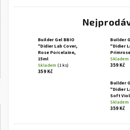
Nejprodáv
Builder Gel BBIO
Builder 
"Didier Lab Cover,
"Didier 
Rose Porcelaine,
Primrose
15ml
Skladem
359 Kč
Skladem
(1 ks)
359 Kč
Builder 
"Didier 
Soft Vio
Skladem
359 Kč