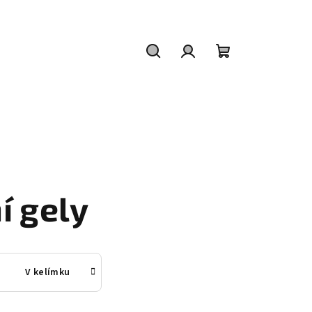
Hledat
Přihlášení
Nákupní
košík
í gely
V kelímku