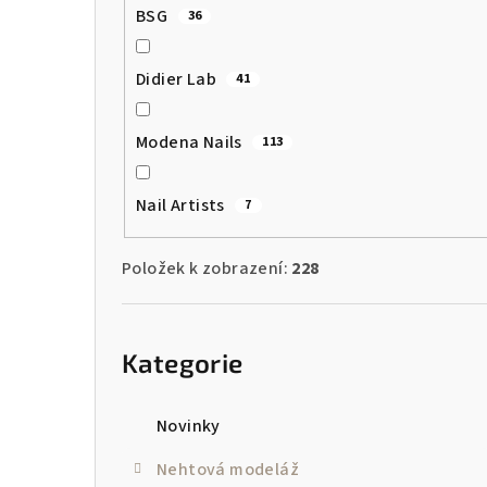
BSG
36
Didier Lab
41
Modena Nails
113
Nail Artists
7
Položek k zobrazení:
228
Přeskočit
kategorie
Kategorie
Novinky
Nehtová modeláž