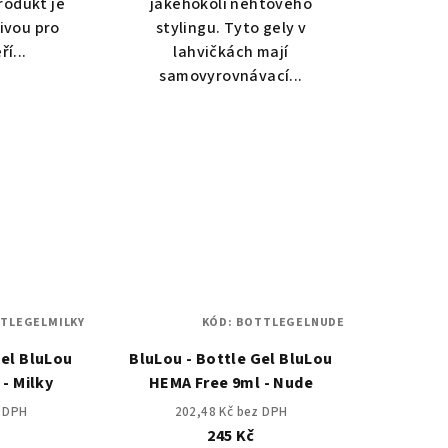
rodukt je
jakéhokoli nehtového
tivou pro
stylingu. Tyto gely v
ří...
lahvičkách mají
samovyrovnávací...
TLEGELMILKY
KÓD:
BOTTLEGELNUDE
Gel BluLou
BluLou - Bottle Gel BluLou
- Milky
HEMA Free 9ml - Nude
z DPH
202,48 Kč bez DPH
245 Kč