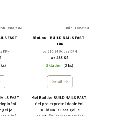
KÓD:
8908/15M
KÓD:
8905/15M
ILS FAST -
BluLou - BUILD NAILS FAST -
106
ez DPH
od 210,74 Kč bez DPH
č
255 Kč
od
 ks)
Skladem
(2 ks)
Detail
 NAILS FAST
Gel Builder BUILD NAILS FAST
 doplnění.
Gel pro expresní doplnění.
t gel je
Build Nails Fast gel je