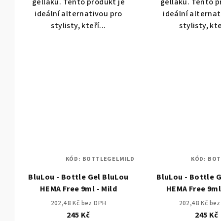
gellaku. Tento produkt je
gellaku. Tento p
ideální alternativou pro
ideální alterna
stylisty, kteří...
stylisty, kte
KÓD:
BOTTLEGELMILD
KÓD:
BOT
BluLou - Bottle Gel BluLou
BluLou - Bottle 
HEMA Free 9ml - Mild
HEMA Free 9ml 
202,48 Kč bez DPH
202,48 Kč be
245 Kč
245 Kč