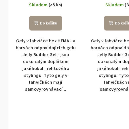
Skladem
(>5 ks)
Skladem
(3
Do košíku
Do koší
Gely v lahvičce bez HEMA - v
Gely v lahvičce b
barvách odpovídajících gelu
barvách odpovídaj
Jelly Builder Gel - jsou
Jelly Builder Ge
dokonalým doplňkem
dokonalým do
jakéhokoli nehtového
jakéhokoli ne
stylingu. Tyto gely v
stylingu. Tyto
lahvičkách mají
lahvičkách 
samovyrovnávací...
samovyrovnáv