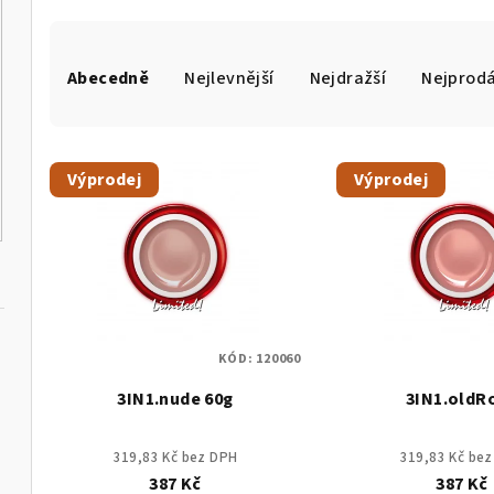
Ř
Abecedně
Nejlevnější
Nejdražší
Nejprodá
a
z
V
e
Výprodej
Výprodej
ý
n
p
í
i
p
s
r
KÓD:
120060
p
o
3IN1.nude 60g
3IN1.oldR
r
d
o
u
319,83 Kč bez DPH
319,83 Kč be
387 Kč
387 Kč