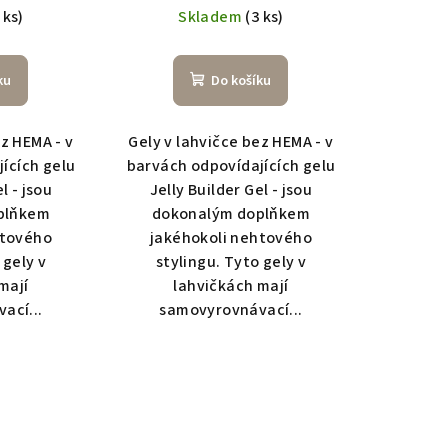
 ks)
Skladem
(3 ks)
ku
Do košíku
ez HEMA - v
Gely v lahvičce bez HEMA - v
ících gelu
barvách odpovídajících gelu
l - jsou
Jelly Builder Gel - jsou
plňkem
dokonalým doplňkem
htového
jakéhokoli nehtového
 gely v
stylingu. Tyto gely v
mají
lahvičkách mají
ací...
samovyrovnávací...