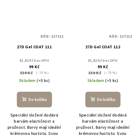
KÓD:
127111
KÓD:
127112
27D Gel COAT 111
27D Gel COAT 112
81,82 Kč bez DPH
81,82 Kč bez DPH
99 Kč
99 Kč
330 Kč
330 Kč
(–70 %)
(–70 %)
Skladem
(>5 ks)
Skladem
(>5 ks)
Do košíku
Do košíku
Speciální složení dodává
Speciální složení dodává
barvám elastičnost a
barvám elastičnost a
pružnost. Barvy mají ideální
pružnost. Barvy mají ideální
krémovou hustotu. Svou
krémovou hustotu. Svou