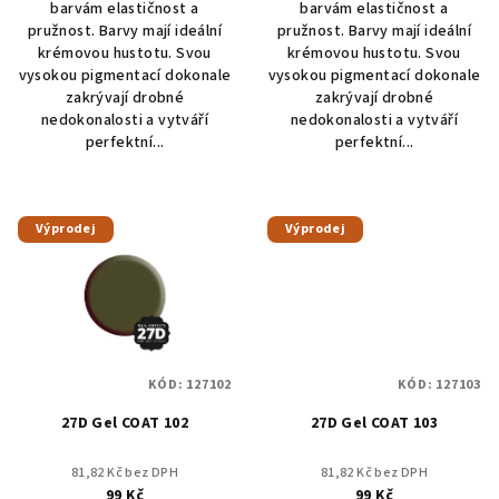
barvám elastičnost a
barvám elastičnost a
pružnost. Barvy mají ideální
pružnost. Barvy mají ideální
krémovou hustotu. Svou
krémovou hustotu. Svou
vysokou pigmentací dokonale
vysokou pigmentací dokonale
zakrývají drobné
zakrývají drobné
nedokonalosti a vytváří
nedokonalosti a vytváří
perfektní...
perfektní...
Výprodej
Výprodej
KÓD:
127102
KÓD:
127103
27D Gel COAT 102
27D Gel COAT 103
81,82 Kč bez DPH
81,82 Kč bez DPH
99 Kč
99 Kč