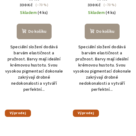
330 Kč
330 Kč
(–70 %)
(–70 %)
Skladem
(4 ks)
Skladem
(4 ks)
Do košíku
Do košíku
Speciální složení dodává
Speciální složení dodává
barvám elastičnost a
barvám elastičnost a
pružnost. Barvy mají ideální
pružnost. Barvy mají ideální
krémovou hustotu. Svou
krémovou hustotu. Svou
vysokou pigmentací dokonale
vysokou pigmentací dokonale
zakrývají drobné
zakrývají drobné
nedokonalosti a vytváří
nedokonalosti a vytváří
perfektní...
perfektní...
Výprodej
Výprodej