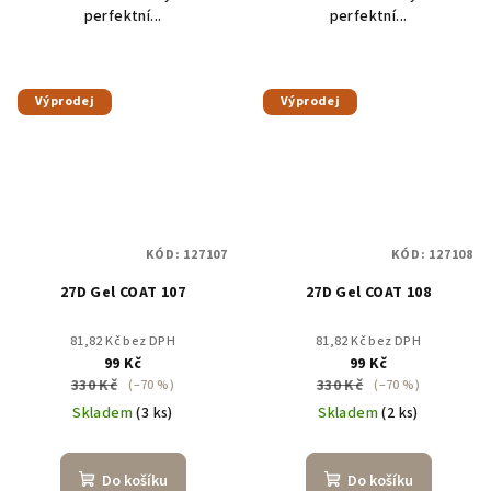
perfektní...
perfektní...
Výprodej
Výprodej
KÓD:
127107
KÓD:
127108
27D Gel COAT 107
27D Gel COAT 108
81,82 Kč bez DPH
81,82 Kč bez DPH
99 Kč
99 Kč
330 Kč
330 Kč
(–70 %)
(–70 %)
Skladem
(3 ks)
Skladem
(2 ks)
Do košíku
Do košíku