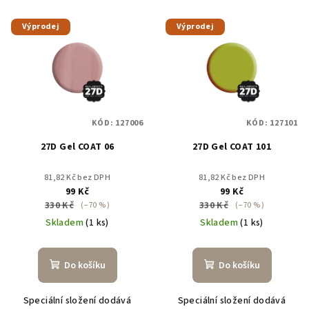
V
Výprodej
Výprodej
ý
p
i
s
p
KÓD:
127006
KÓD:
127101
r
27D Gel COAT 06
27D Gel COAT 101
o
d
81,82 Kč bez DPH
81,82 Kč bez DPH
u
99 Kč
99 Kč
330 Kč
330 Kč
k
(–70 %)
(–70 %)
Skladem
(1 ks)
Skladem
(1 ks)
t
ů
Do košíku
Do košíku
Speciální složení dodává
Speciální složení dodává