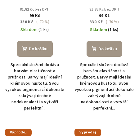
81,82 Kč bez DPH
81,82 Kč bez DPH
99 Kč
99 Kč
330 Kč
330 Kč
(–70 %)
(–70 %)
Skladem
(1 ks)
Skladem
(1 ks)
Do košíku
Do košíku
Speciální složení dodává
Speciální složení dodává
barvám elastičnost a
barvám elastičnost a
pružnost. Barvy mají ideální
pružnost. Barvy mají ideální
krémovou hustotu. Svou
krémovou hustotu. Svou
vysokou pigmentací dokonale
vysokou pigmentací dokonale
zakrývají drobné
zakrývají drobné
nedokonalosti a vytváří
nedokonalosti a vytváří
perfektní...
perfektní...
Výprodej
Výprodej