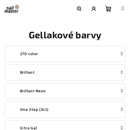
Přejít
na
obsah
Nákupní
Hledat
Přihlášení
Gellakové barvy
košík
27D color
Brillant
Brillant Neon
One Step (3v1)
Vitra Gel