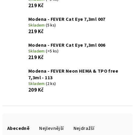
219 Kč
Modena - FEVER Cat Eye 7,3ml 007
Skladem
(5 ks)
219 Kč
Modena - FEVER Cat Eye 7,3ml 006
Skladem
(>5 ks)
219 Kč
Modena - FEVER Neon HEMA & TPO free
7,3ml - 113
Skladem
(2 ks)
209 Kč
Ř
a
Abecedně
Nejlevnější
Nejdražší