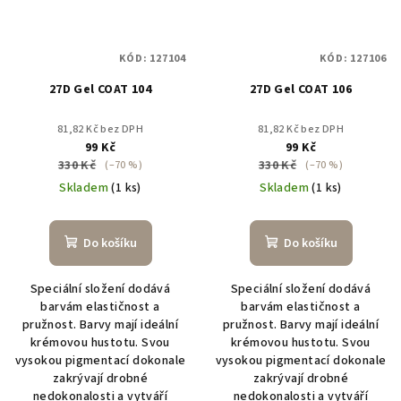
KÓD:
127104
KÓD:
127106
27D Gel COAT 104
27D Gel COAT 106
81,82 Kč bez DPH
81,82 Kč bez DPH
99 Kč
99 Kč
330 Kč
330 Kč
(–70 %)
(–70 %)
Skladem
(1 ks)
Skladem
(1 ks)
Do košíku
Do košíku
Speciální složení dodává
Speciální složení dodává
barvám elastičnost a
barvám elastičnost a
pružnost. Barvy mají ideální
pružnost. Barvy mají ideální
krémovou hustotu. Svou
krémovou hustotu. Svou
vysokou pigmentací dokonale
vysokou pigmentací dokonale
zakrývají drobné
zakrývají drobné
nedokonalosti a vytváří
nedokonalosti a vytváří