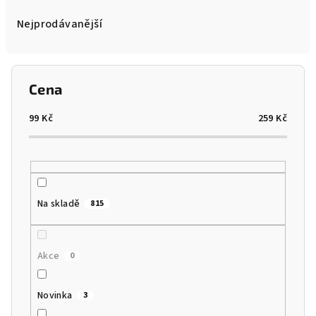
z
e
Nejprodávanější
n
í
p
Cena
r
o
99
Kč
259
Kč
d
u
k
t
Na skladě
815
ů
Akce
0
Novinka
3