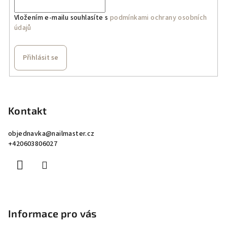
v
k
Vložením e-mailu souhlasíte s
podmínkami ochrany osobních
údajů
y
v
ý
Přihlásit se
p
i
Z
s
á
u
p
Kontakt
a
objednavka
@
nailmaster.cz
t
+420603806027
í
Informace pro vás