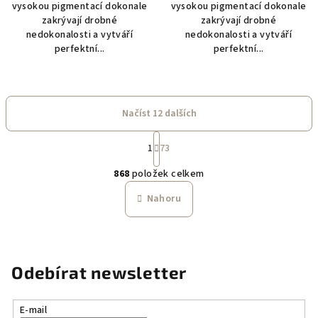
vysokou pigmentací dokonale
vysokou pigmentací dokonale
zakrývají drobné
zakrývají drobné
nedokonalosti a vytváří
nedokonalosti a vytváří
perfektní...
perfektní...
Načíst 12 dalších
S
1
73
t
O
r
868
položek celkem
á
v
n
l
Nahoru
k
á
o
d
v
a
á
n
c
Odebírat newsletter
í
í
p
r
E-mail