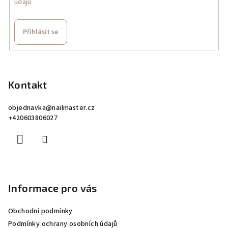
údajů
r
v
k
Přihlásit se
y
v
Z
ý
á
p
p
Kontakt
i
a
s
objednavka
@
nailmaster.cz
u
t
+420603806027
í
Informace pro vás
Obchodní podmínky
Podmínky ochrany osobních údajů