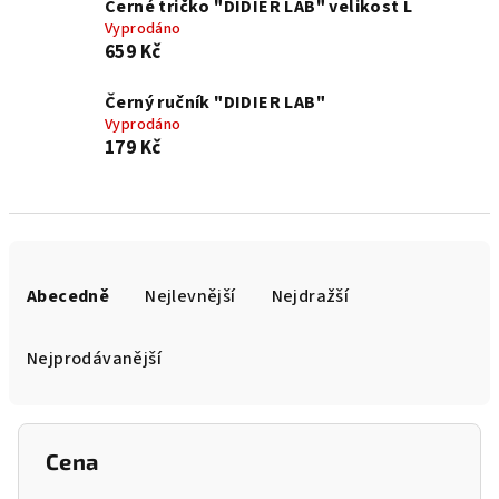
Černé tričko "DIDIER LAB" velikost L
Vyprodáno
659 Kč
Černý ručník "DIDIER LAB"
Vyprodáno
179 Kč
Ř
a
Abecedně
Nejlevnější
Nejdražší
z
e
Nejprodávanější
n
í
p
Cena
r