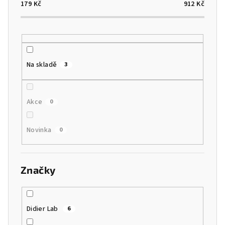
o
179
Kč
912
Kč
d
u
k
t
Na skladě
3
ů
Akce
0
Novinka
0
Značky
Didier Lab
6