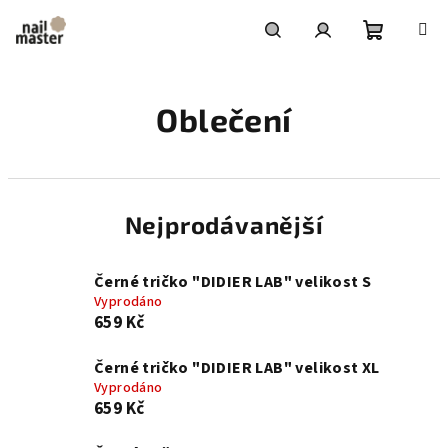
Přejít
na
obsah
Nákupní
Hledat
Přihlášení
Oblečení
košík
Nejprodávanější
Černé tričko "DIDIER LAB" velikost S
Vyprodáno
659 Kč
Černé tričko "DIDIER LAB" velikost XL
Vyprodáno
659 Kč