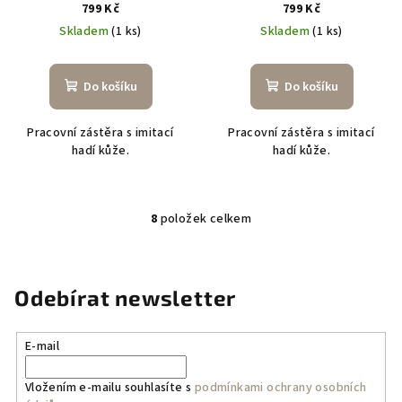
799 Kč
799 Kč
Skladem
(1 ks)
Skladem
(1 ks)
Do košíku
Do košíku
Pracovní zástěra s imitací
Pracovní zástěra s imitací
hadí kůže.
hadí kůže.
8
položek celkem
O
v
l
á
Odebírat newsletter
d
a
E-mail
c
í
Vložením e-mailu souhlasíte s
podmínkami ochrany osobních
p