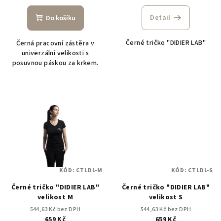
t
ů
Detail
Do košíku
Černé tričko "DIDIER LAB"
Černá pracovní zástěra v
univerzální velikosti s
posuvnou páskou za krkem.
KÓD:
CTLDL-M
KÓD:
CTLDL-S
Černé tričko "DIDIER LAB"
Černé tričko "DIDIER LAB"
velikost M
velikost S
544,63 Kč bez DPH
544,63 Kč bez DPH
659 Kč
659 Kč