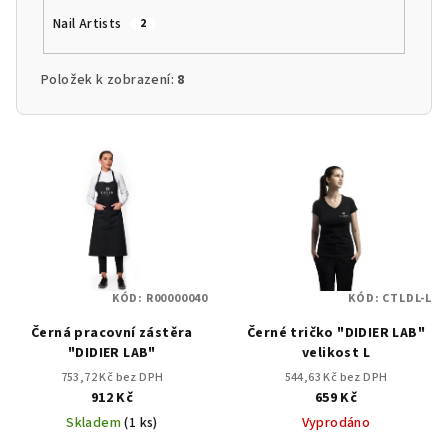
Nail Artists
2
Položek k zobrazení:
8
V
ý
p
i
s
p
KÓD:
R00000040
KÓD:
CTLDL-L
r
Černá pracovní zástěra
Černé tričko "DIDIER LAB"
o
"DIDIER LAB"
velikost L
d
753,72 Kč bez DPH
544,63 Kč bez DPH
u
912 Kč
659 Kč
k
Skladem
(1 ks)
Vyprodáno