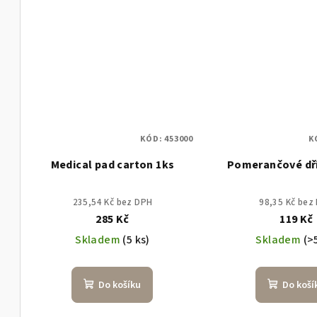
KÓD:
453000
K
Medical pad carton 1ks
Pomerančové dř
235,54 Kč bez DPH
98,35 Kč bez
285 Kč
119 Kč
Skladem
(5 ks)
Skladem
(>
Do košíku
Do koší