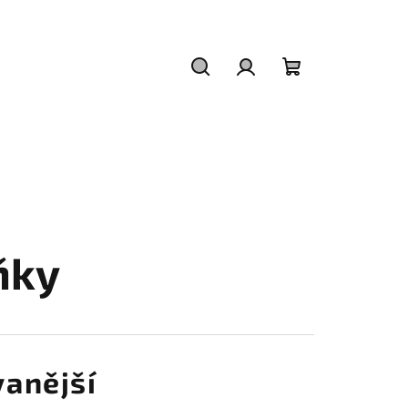
Hledat
Přihlášení
Nákupní
košík
ňky
anější