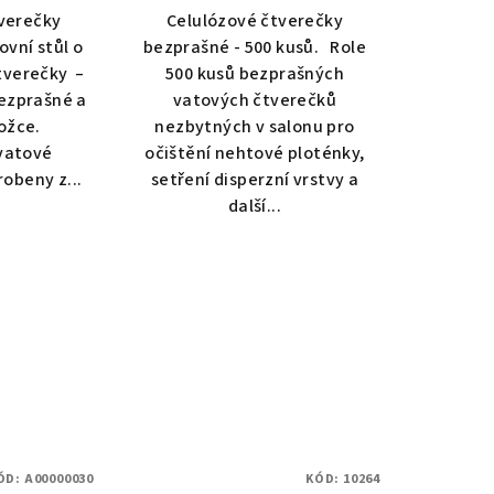
tverečky
Celulózové čtverečky
ovní stůl o
bezprašné - 500 kusů. Role
tverečky –
500 kusů bezprašných
ezprašné a
vatových čtverečků
ožce.
nezbytných v salonu pro
vatové
očištění nehtové ploténky,
obeny z...
setření disperzní vrstvy a
další...
ÓD:
A00000030
KÓD:
10264