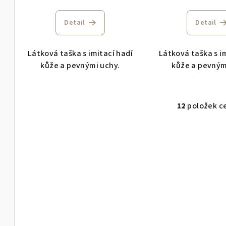
Detail
Detail
Látková taška s imitací hadí
Látková taška s i
kůže a pevnými uchy.
kůže a pevným
12
položek c
O
v
l
á
d
a
c
í
p