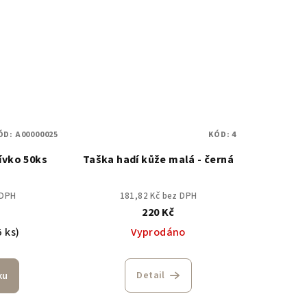
ÓD:
A00000025
KÓD:
4
ívko 50ks
Taška hadí kůže malá - černá
 DPH
181,82 Kč bez DPH
220 Kč
5 ks)
Vyprodáno
Detail
ku