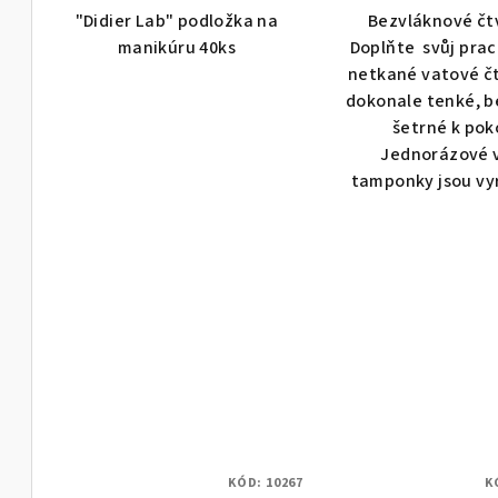
"Didier Lab" podložka na
Bezvláknové č
ů
manikúru 40ks
Doplňte svůj prac
netkané vatové č
dokonale tenké, b
šetrné k pok
Jednorázové 
tamponky jsou vyr
KÓD:
10267
K