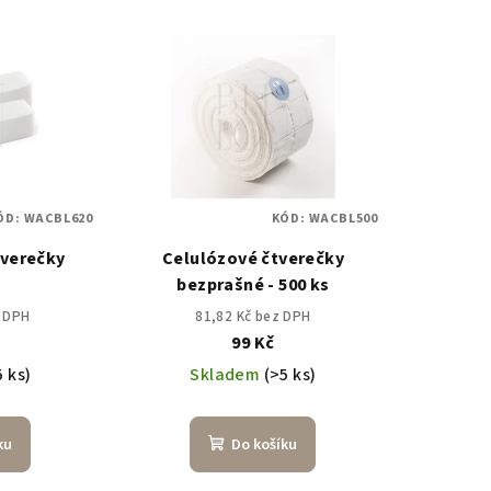
ÓD:
WACBL620
KÓD:
WACBL500
tverečky
Celulózové čtverečky
bezprašné - 500 ks
z DPH
81,82 Kč bez DPH
99 Kč
5 ks)
Skladem
(>5 ks)
ku
Do košíku