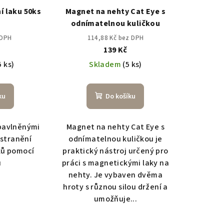
í laku 50ks
Magnet na nehty Cat Eye s
odnímatelnou kuličkou
 DPH
114,88 Kč bez DPH
139 Kč
5 ks)
Skladem
(5 ks)
ku
Do košíku
 bavlněnými
Magnet na nehty Cat Eye s
dstranění
odnímatelnou kuličkou je
ků pomocí
praktický nástroj určený pro
u
práci s magnetickými laky na
nehty. Je vybaven dvěma
hroty s různou silou držení a
umožňuje...