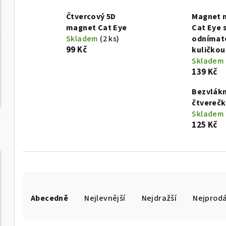
Čtvercový 5D
Magnet 
magnet Cat Eye
Cat Eye 
Skladem
(2 ks)
odnímat
99 Kč
kuličkou
Skladem
139 Kč
Bezvlák
čtverečk
Skladem
125 Kč
Ř
Abecedně
Nejlevnější
Nejdražší
Nejprodá
a
z