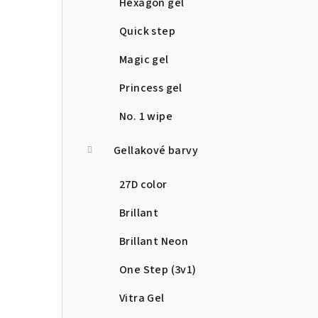
Hexagon gel
Quick step
Magic gel
Princess gel
No. 1 wipe
Gellakové barvy
27D color
Brillant
Brillant Neon
One Step (3v1)
Vitra Gel