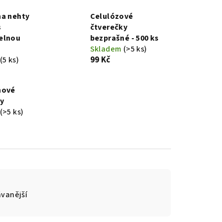
na nehty
Celulózové
s
čtverečky
elnou
bezprašné - 500 ks
Skladem
(>5 ks)
99 Kč
(5 ks)
nové
y
(>5 ks)
vanější