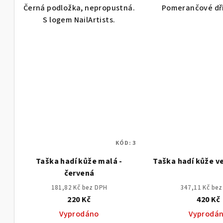
Černá podložka, nepropustná.
Pomerančové dří
S logem NailArtists.
KÓD:
3
Taška hadí kůže malá -
Taška hadí kůže ve
červená
181,82 Kč bez DPH
347,11 Kč be
220 Kč
420 Kč
Vyprodáno
Vyprodá