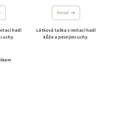
Detail
mitací hadí
Látková taška s imitací hadí
i uchy.
kůže a pevnými uchy.
elkem