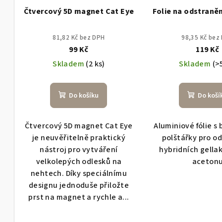
Čtvercový 5D magnet Cat Eye
Folie na odstraněn
81,82 Kč bez DPH
98,35 Kč bez
99 Kč
119 Kč
Skladem
(2 ks)
Skladem
(>
Do košíku
Do koší
Čtvercový 5D magnet Cat Eye
Aluminiové fólie s
je neuvěřitelně praktický
polštářky pro o
nástroj pro vytváření
hybridních gella
velkolepých odlesků na
aceton
nehtech. Díky speciálnímu
designu jednoduše přiložte
prst na magnet a rychle a...