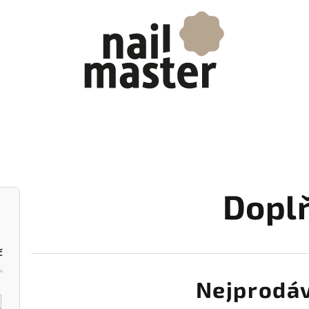
Dopl
č
Nejprodáv