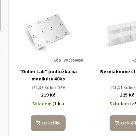
V
e
ý
n
p
í
i
p
s
r
KÓD:
VP0000006
K
p
o
"Didier Lab" podložka na
Bezvláknové č
r
d
manikúru 40ks
o
u
180,99 Kč bez DPH
103,31 Kč be
219 Kč
125 Kč
d
k
Skladem
(1 ks)
Skladem
(>
u
t
k
ů
Do košíku
Do koší
t