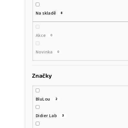
a
Na skladě
8
n
n
Akce
0
í
p
Novinka
0
a
n
Značky
e
l
BluLou
2
Didier Lab
3