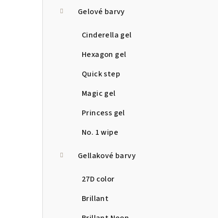
a
Gelové barvy
n
Cinderella gel
n
Hexagon gel
í
Quick step
p
Magic gel
a
Princess gel
n
No. 1 wipe
e
Gellakové barvy
l
27D color
Brillant