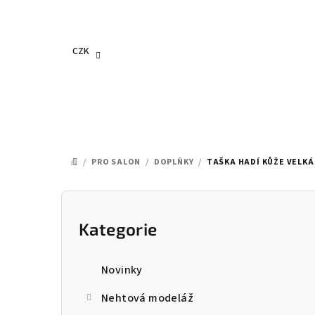
Přejít
na
obsah
CZK
/
PRO SALON
/
DOPLŇKY
/
TAŠKA HADÍ KŮŽE VELKÁ
DOMŮ
P
o
Kategorie
Přeskočit
kategorie
s
Novinky
t
Nehtová modeláž
r