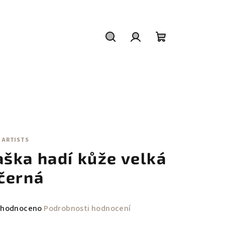
Hledat
Přihlášení
Nákupní
košík
 ARTISTS
aška hadí kůže velká
 černá
měrné
hodnoceno
Podrobnosti hodnocení
nocení