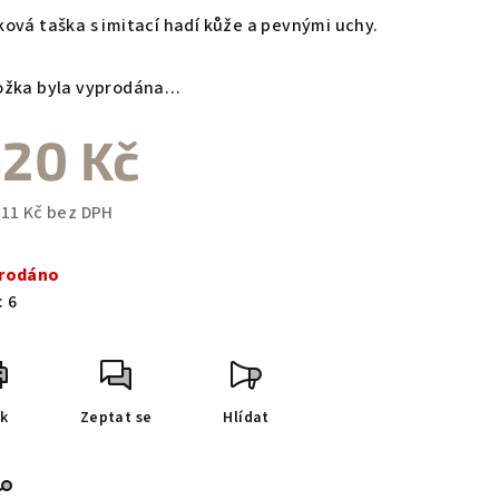
duktu
ková taška s imitací hadí kůže a pevnými uchy.
ožka byla vyprodána…
20 Kč
zdiček.
,11 Kč bez DPH
ná
a:
rodáno
:
6
sk
Zeptat se
Hlídat