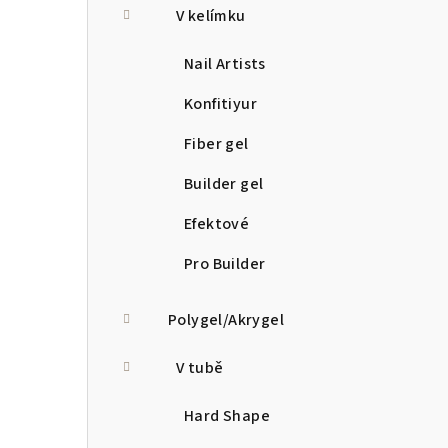
V kelímku
Nail Artists
Konfitiyur
Fiber gel
Builder gel
Efektové
Pro Builder
Polygel/Akrygel
V tubě
Hard Shape