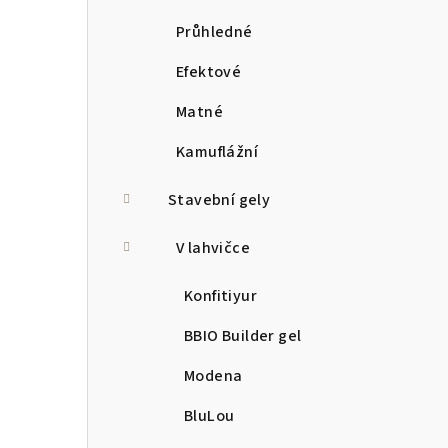
Průhledné
Efektové
Matné
Kamuflážní
Stavební gely
V lahvičce
Konfitiyur
BBIO Builder gel
Modena
BluLou