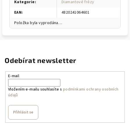
Kategorie
:
Diamantové frézy
EAN
:
4820241064601
Položka byla vyprodána…
Odebírat newsletter
E-mail
Vložením e-mailu souhlasíte s
podmínkami ochrany osobních
údajů
Přihlásit se
Z