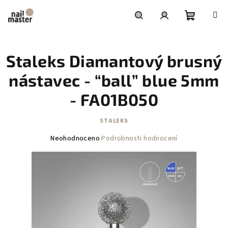
Přejít
na
obsah
Nákupní
Hledat
Přihlášení
Staleks Diamantový brusný
košík
nástavec - “ball” blue 5mm
- FA01B050
STALEKS
Průměrné
Neohodnoceno
Podrobnosti hodnocení
hodnocení
produktu
je
0,0
z
5
hvězdiček.