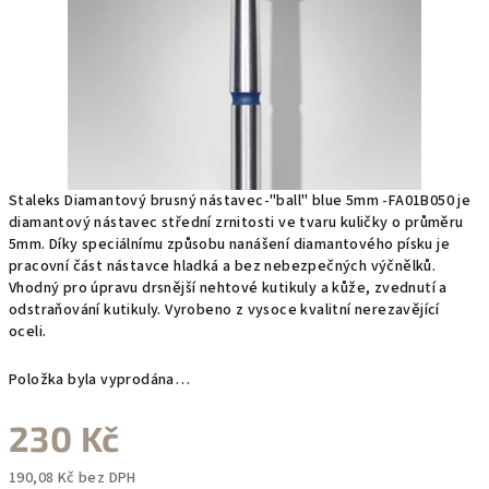
Staleks Diamantový brusný nástavec-"ball" blue 5mm -FA01B050 je
diamantový nástavec střední zrnitosti ve tvaru kuličky o průměru
5mm. Díky speciálnímu způsobu nanášení diamantového písku je
pracovní část nástavce hladká a bez nebezpečných výčnělků.
Vhodný pro úpravu drsnější nehtové kutikuly a kůže, zvednutí a
odstraňování kutikuly. Vyrobeno z vysoce kvalitní nerezavějící
oceli.
Položka byla vyprodána…
230 Kč
190,08 Kč bez DPH