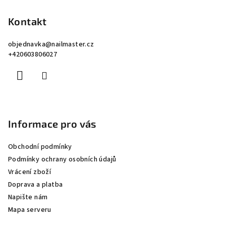
á
p
Kontakt
a
objednavka
@
nailmaster.cz
t
+420603806027
í
Informace pro vás
Obchodní podmínky
Podmínky ochrany osobních údajů
Vrácení zboží
Doprava a platba
Napište nám
Mapa serveru