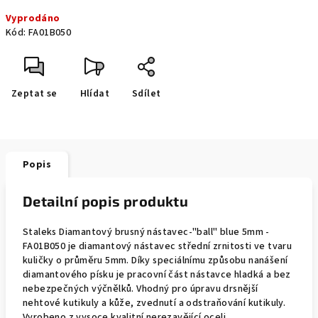
Měrná
Vyprodáno
cena:
Kód:
FA01B050
Zeptat se
Hlídat
Sdílet
Popis
Detailní popis produktu
Staleks Diamantový brusný nástavec-"ball" blue 5mm -
FA01B050 je diamantový nástavec střední zrnitosti ve tvaru
kuličky o průměru 5mm. Díky speciálnímu způsobu nanášení
diamantového písku je pracovní část nástavce hladká a bez
nebezpečných výčnělků. Vhodný pro úpravu drsnější
nehtové kutikuly a kůže, zvednutí a odstraňování kutikuly.
Vyrobeno z vysoce kvalitní nerezavějící oceli.