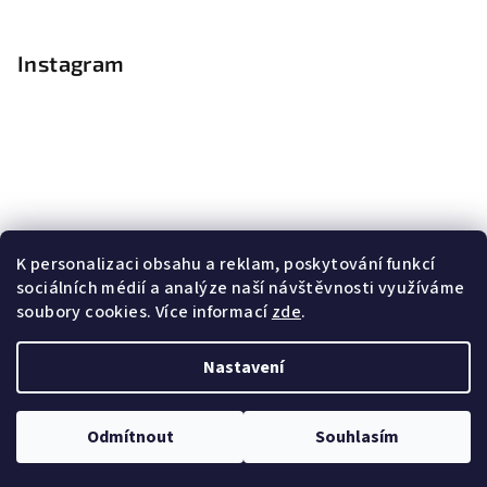
Instagram
K personalizaci obsahu a reklam, poskytování funkcí
sociálních médií a analýze naší návštěvnosti využíváme
soubory cookies. Více informací
zde
.
Sledovat na Instagramu
Nastavení
Copyright 2026
Nail Master
. Všechna práva vyhrazena.
Upravit nastavení cookies
Odmítnout
Souhlasím
Vytvořil Shoptet