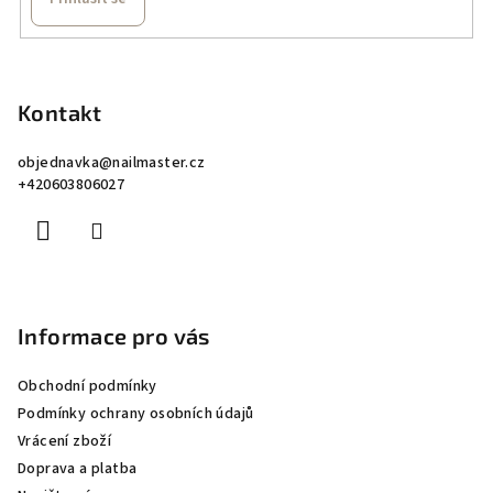
Z
á
p
Kontakt
a
objednavka
@
nailmaster.cz
t
+420603806027
í
Informace pro vás
Obchodní podmínky
Podmínky ochrany osobních údajů
Vrácení zboží
Doprava a platba