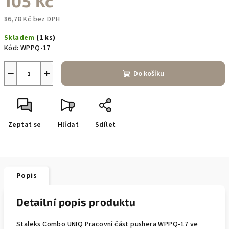
105 Kč
86,78 Kč bez DPH
Měrná
Skladem
(1 ks)
cena:
Kód:
WPPQ-17
−
+
Do košíku
Zeptat se
Hlídat
Sdílet
Popis
Detailní popis produktu
Staleks Combo UNIQ Pracovní část pushera WPPQ-17 ve