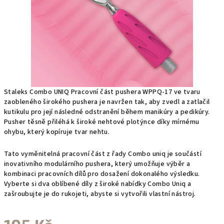
Staleks Combo UNIQ Pracovní část pushera WPPQ-17 ve tvaru
zaobleného širokého pushera je navržen tak, aby zvedl a zatlačil
kutikulu pro její následné odstranění během manikúry a pedikúry.
Pusher těsně přiléhá k široké nehtové plotýnce díky mírnému
ohybu, který kopíruje tvar nehtu.
Tato vyměnitelná pracovní část z řady Combo uniq je součástí
inovativního modulárního pushera, který umožňuje výběr a
kombinaci pracovních dílů pro dosažení dokonalého výsledku.
Vyberte si dva oblíbené díly z široké nabídky Combo Uniq a
zašroubujte je do rukojeti, abyste si vytvořili vlastní nástroj.