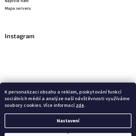
Napište nám
Mapa serveru
Instagram
K personalizaci obsahu a reklam, poskytování funkcí
sociálních médií a analýze naší návštěvnosti využíváme
soubory cookies. Více informací
zde
.
Sledovat na Instagramu
Nastavení
Copyright 2026
Nail Master
. Všechna práva vyhrazena.
Upravit nastavení cookies