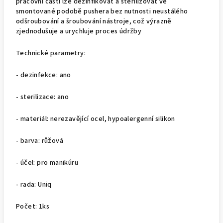
pracovní části lze dezinfikovat a sterilizovat ve
smontované podobě pushera bez nutnosti neustálého
odšroubování a šroubování nástroje, což výrazně
zjednodušuje a urychluje proces údržby
Technické parametry:
- dezinfekce: ano
- sterilizace: ano
- materiál: nerezavějící ocel, hypoalergenní silikon
- barva: růžová
- účel: pro manikúru
- rada: Uniq
Počet: 1ks