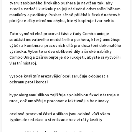
tvaru zaobleného širokého pushera je navržen tak, aby
zvedl a zatlačil kutikulu pro její následné odstranění během
manikúry a pedikúry. Pusher těsně přiléhá k široké nehtové
plotýnce díky mírnému ohybu, který kopíruje tvar nehtu.
Tato vyměnitelná pracovní část z řady Combo uniq je
součástí inovativního modulárního pushera, který umožňuje
výběr a kombinaci pracovních dílů pro dosažení dokonalého
výsledku. Vyberte si dva oblíbené díly z široké nabídky
Combo Uniq a zašroubujte je do rukojeti, abyste si vytvořili
vlastní nástroj.
vysoce kvalitní nerezavějící ocel zaručuje odolnost a
ochranu proti korozi
hypoalergenní silikon zajišťuje spolehlivou fixaci nástroje v
ruce, což umožňuje pracovat efektivněji a bez únavy
ocelové pracovní části a silikon jsou odolné vůči všem
typům dezinfekce a sterilizace bez ztráty kvality