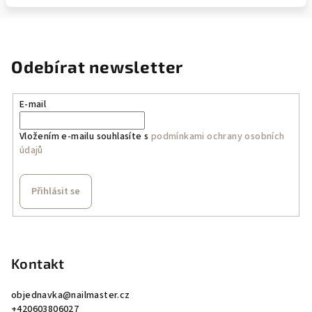
Odebírat newsletter
E-mail
Vložením e-mailu souhlasíte s
podmínkami ochrany osobních
údajů
Přihlásit se
Z
á
p
Kontakt
a
objednavka
@
nailmaster.cz
t
+420603806027