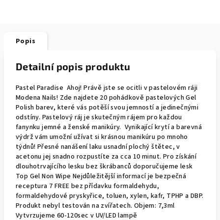
Popis
Detailní popis produktu
Pastel Paradise Ahoj! Právě jste se ocitli v pastelovém ráji
Modena Nails! Zde najdete 20 pohádkově pastelových Gel
Polish barev, které vás potěší svou jemností a jedinečnými
odstíny. Pastelový ráj je skutečným rájem pro každou
fanynku jemné a ženské manikúry. Vynikající krytí a barevná
výdrž vám umožní užívat si krásnou manikúru po mnoho
týdnů! Přesné nanášení laku usnadní plochý štětec, v
acetonu jej snadno rozpustíte za cca 10 minut. Pro získání
dlouhotrvajícího lesku bez škrábanců doporučujeme lesk
Top Gel Non Wipe Nejdůležitější informací je bezpečná
receptura 7 FREE bez přídavku formaldehydu,
formaldehydové pryskyřice, toluen, xylen, kafr, TPHP a DBP.
Produkt nebyl testován na zvířatech. Objem: 7,3ml
Vytvrzujeme 60-120sec v UV/LED lampě