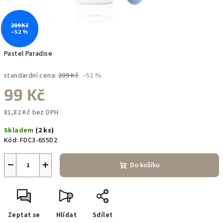
209 Kč
–52 %
Pastel Paradise
standardní cena:
209 Kč
–52 %
99 Kč
81,82 Kč bez DPH
Měrná
Skladem
(2 ks)
cena:
Kód:
FDC3-655D2
−
+
Do košíku
Zeptat se
Hlídat
Sdílet