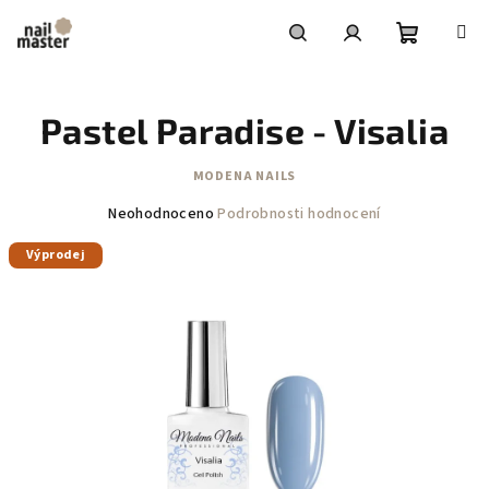
Přejít
na
obsah
Nákupní
Hledat
Přihlášení
Pastel Paradise - Visalia
košík
MODENA NAILS
Průměrné
Neohodnoceno
Podrobnosti hodnocení
hodnocení
Výprodej
produktu
je
0,0
z
5
hvězdiček.