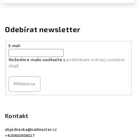
Odebírat newsletter
E-mail
Vložením e-mailu souhlasíte s
podmínkami ochrany osobních
údajů
Přihlásit se
Z
á
p
Kontakt
a
objednavka
@
nailmaster.cz
t
+420603806027