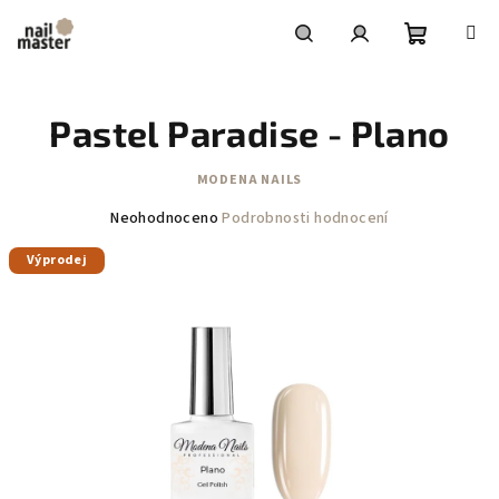
Přejít
na
obsah
Nákupní
Hledat
Přihlášení
Pastel Paradise - Plano
košík
MODENA NAILS
Průměrné
Neohodnoceno
Podrobnosti hodnocení
hodnocení
Výprodej
produktu
je
0,0
z
5
hvězdiček.