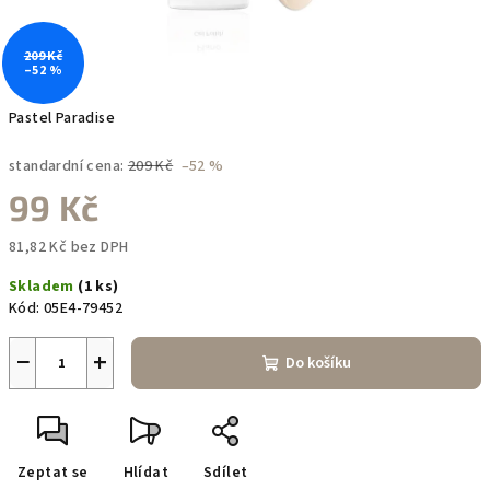
209 Kč
–52 %
Pastel Paradise
standardní cena:
209 Kč
–52 %
99 Kč
81,82 Kč bez DPH
Měrná
Skladem
(1 ks)
cena:
Kód:
05E4-79452
−
+
Do košíku
Zeptat se
Hlídat
Sdílet