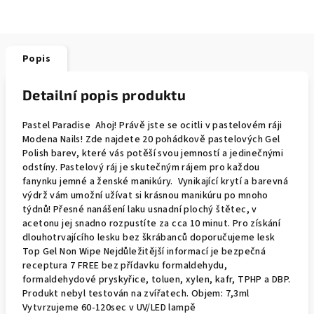
Popis
Detailní popis produktu
Pastel Paradise Ahoj! Právě jste se ocitli v pastelovém ráji
Modena Nails! Zde najdete 20 pohádkově pastelových Gel
Polish barev, které vás potěší svou jemností a jedinečnými
odstíny. Pastelový ráj je skutečným rájem pro každou
fanynku jemné a ženské manikúry. Vynikající krytí a barevná
výdrž vám umožní užívat si krásnou manikúru po mnoho
týdnů! Přesné nanášení laku usnadní plochý štětec, v
acetonu jej snadno rozpustíte za cca 10 minut. Pro získání
dlouhotrvajícího lesku bez škrábanců doporučujeme lesk
Top Gel Non Wipe Nejdůležitější informací je bezpečná
receptura 7 FREE bez přídavku formaldehydu,
formaldehydové pryskyřice, toluen, xylen, kafr, TPHP a DBP.
Produkt nebyl testován na zvířatech. Objem: 7,3ml
Vytvrzujeme 60-120sec v UV/LED lampě