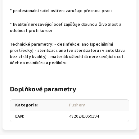
* profesionalní ruční ostřeni zaručuje přesnou praci
* kvalitní nerezavějící oceľ zajišťuje dlouhou životnost a
odolnost proti korozi
Technické parametry: - dezinfekce: ano (speciálními
prostředky) - sterilizaci: ano (ve sterilizátoru i v autoklávu
bez ztráty kvality) - materiál: ušlechtilá nerezavějící ocel -
účel: na mainikúru a pedikúru
Doplňkové parametry
Kategorie
:
Pushery
EAN
:
4820241069194