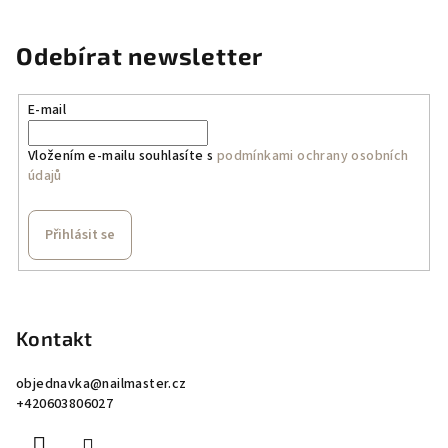
Odebírat newsletter
E-mail
Vložením e-mailu souhlasíte s
podmínkami ochrany osobních
údajů
Přihlásit se
Z
á
p
Kontakt
a
objednavka
@
nailmaster.cz
t
+420603806027
í