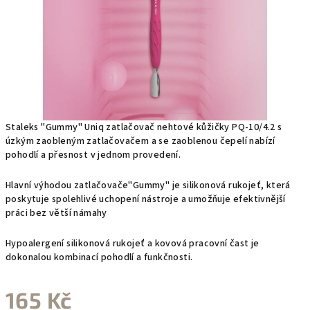
Staleks "Gummy" Uniq zatlačovač nehtové kůžičky PQ-10/4.2 s
úzkým zaobleným zatlačovačem a se zaoblenou čepelí nabízí
pohodlí a přesnost v jednom provedení.
Hlavní výhodou zatlačovače"Gummy" je silikonová rukojeť, která
poskytuje spolehlivé uchopení nástroje a umožňuje efektivnější
práci bez větší námahy
Hypoalergení silikonová rukojeť a kovová pracovní čast je
dokonalou kombinací pohodlí a funkčnosti.
165 Kč