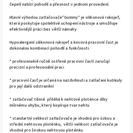
čepelí nabízí pohodlí a přesnost v jednom provedení.
Hlavní výhodou zatlačovače"Gummy" je silikonová rukojeť,
která poskytuje spolehlivé uchopení nástroje a umožňuje
efektivnější práci bez větší námahy
Hypoalergení silikonová rukojeť a kovová pracovní čast je
dokonalou kombinací pohodlí a funkčnosti.
* profesionalně ručně ostřené pracovni častí zaručují
precizní a profesionální praci
* pracovní časť je určená na nazdvihnuti a zatlačeni kutikuly
pro její dalši odstranění
* zatlačovač těsné přiléhá k nehtové ploténce díky
míírnému ohybu, který kopíruje tvar nehtu
* standartní velikost zatlačovače je vhodná pro úzkou a
střední nehtovou ploténku, větší velikost zatlačovače je
vhodná pro širokou nehtovou ploténku