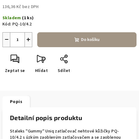
136,36 Kč bez DPH
Měrná
Skladem
(1 ks)
cena:
Kód:
PQ-10/4.2
−
+
Do košíku
Zeptat se
Hlídat
Sdílet
Popis
Detailní popis produktu
Staleks "Gummy" Uniq zatlačovač nehtové kůžičky PQ-
10/4.2 s úzkým zaobleným zatlačovačem a se zaoblenou