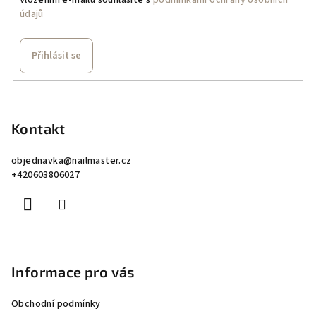
údajů
Přihlásit se
Z
á
p
Kontakt
a
objednavka
@
nailmaster.cz
t
+420603806027
í
Informace pro vás
Obchodní podmínky