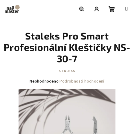
Přejít
na
obsah
Nákupní
Hledat
Přihlášení
Staleks Pro Smart
košík
Profesionální Kleštičky NS-
30-7
STALEKS
Průměrné
Neohodnoceno
Podrobnosti hodnocení
hodnocení
produktu
je
0,0
z
5
hvězdiček.