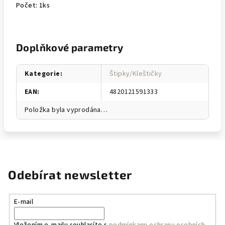
Počet: 1ks
Doplňkové parametry
Kategorie
:
Štipky/Kleštičky
EAN
:
4820121591333
Položka byla vyprodána…
Odebírat newsletter
E-mail
Vložením e-mailu souhlasíte s
podmínkami ochrany osobních