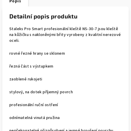
Popis
Detailní popis produktu
Staleks Pro Smart profesionální kleště NS-30-7 jsou kleště
na kůžičku s nakloněnými břity vyrobeny z kvalitní nerezové
oceli.
rovné řezné hrany se sklonem
řezná část s výstupkem
zaoblené rukojeti
stylový, na dotek příjemný povrch
profesionální ruční ostření
odnímatelná vinutá pružina
nepřekonatelné přizpůsobení a jemné broušení povrchu