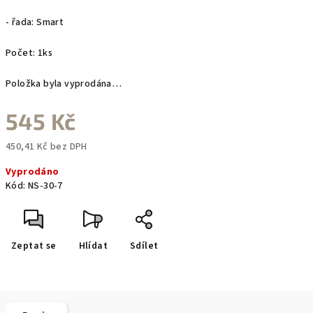
- řada: Smart
Počet: 1ks
Položka byla vyprodána…
545 Kč
450,41 Kč bez DPH
Měrná
Vyprodáno
cena:
Kód:
NS-30-7
Zeptat se
Hlídat
Sdílet