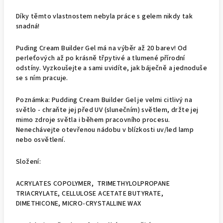
Díky těmto vlastnostem nebyla práce s gelem nikdy tak
snadná!
Puding Cream Builder Gel má na výběr až 20 barev! Od
perleťových až po krásně třpytivé a tlumené přírodní
odstíny. Vyzkoušejte a sami uvidíte, jak báječně a jednoduše
se s ním pracuje.
Poznámka: Pudding Cream Builder Gel je velmi citlivý na
světlo - chraňte jej před UV (slunečním) světlem, držte jej
mimo zdroje světla i během pracovního procesu.
Nenechávejte otevřenou nádobu v blízkosti uv/led lamp
nebo osvětlení.
Složení:
ACRYLATES COPOLYMER, TRIMETHYLOLPROPANE
TRIACRYLATE, CELLULOSE ACETATE BUTYRATE,
DIMETHICONE, MICRO-CRYSTALLINE WAX