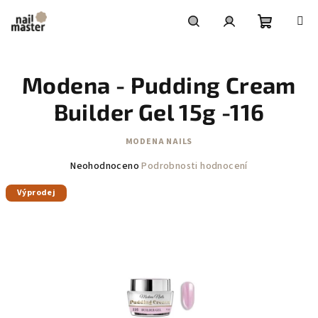
Přejít
na
obsah
Nákupní
Hledat
Přihlášení
Modena - Pudding Cream
košík
Builder Gel 15g -116
MODENA NAILS
Průměrné
Neohodnoceno
Podrobnosti hodnocení
hodnocení
Výprodej
produktu
je
0,0
z
5
hvězdiček.