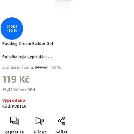
249 Kč
–52 %
Pudding Cream Builder Gel
Položka byla vyprodána…
standardní cena:
249 Kč
–52 %
119 Kč
98,35 Kč bez DPH
Měrná
Vyprodáno
cena:
Kód:
PUD116
Zeptat se
Hlídat
Sdílet