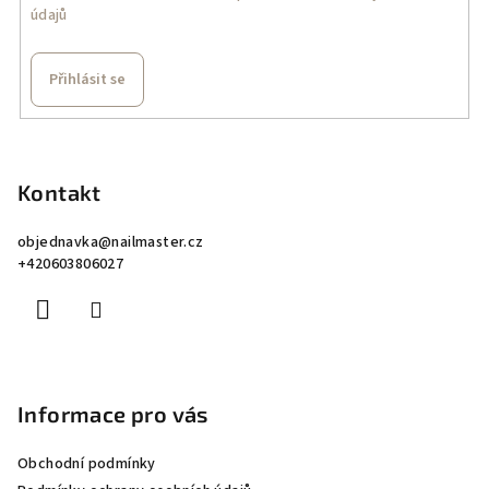
údajů
Přihlásit se
Z
á
p
Kontakt
a
objednavka
@
nailmaster.cz
t
+420603806027
í
Informace pro vás
Obchodní podmínky