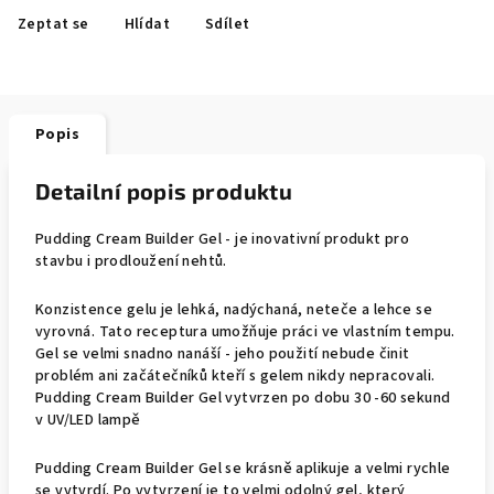
Zeptat se
Hlídat
Sdílet
Popis
Detailní popis produktu
Pudding Cream Builder Gel - je inovativní produkt pro
stavbu i prodloužení nehtů.
Konzistence gelu je lehká, nadýchaná, neteče a lehce se
vyrovná. Tato receptura umožňuje práci ve vlastním tempu.
Gel se velmi snadno nanáší - jeho použití nebude činit
problém ani začátečníků kteří s gelem nikdy nepracovali.
Pudding Cream Builder Gel vytvrzen po dobu 30 -60 sekund
v UV/LED lampě
Pudding Cream Builder Gel se krásně aplikuje a velmi rychle
se vytvrdí. Po vytvrzení je to velmi odolný gel, který