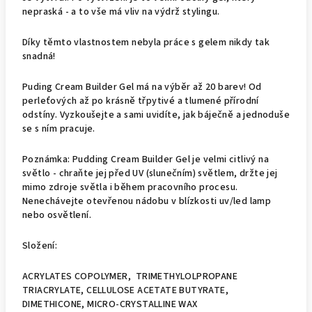
nepraská - a to vše má vliv na výdrž stylingu.
Díky těmto vlastnostem nebyla práce s gelem nikdy tak
snadná!
Puding Cream Builder Gel má na výběr až 20 barev! Od
perleťových až po krásně třpytivé a tlumené přírodní
odstíny. Vyzkoušejte a sami uvidíte, jak báječně a jednoduše
se s ním pracuje.
Poznámka: Pudding Cream Builder Gel je velmi citlivý na
světlo - chraňte jej před UV (slunečním) světlem, držte jej
mimo zdroje světla i během pracovního procesu.
Nenechávejte otevřenou nádobu v blízkosti uv/led lamp
nebo osvětlení.
Složení:
ACRYLATES COPOLYMER, TRIMETHYLOLPROPANE
TRIACRYLATE, CELLULOSE ACETATE BUTYRATE,
DIMETHICONE, MICRO-CRYSTALLINE WAX