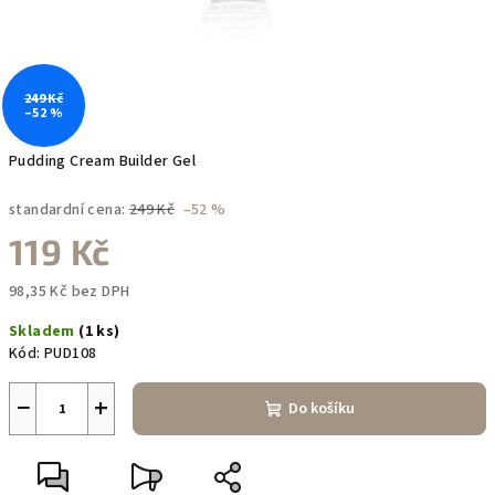
249 Kč
–52 %
Pudding Cream Builder Gel
standardní cena:
249 Kč
–52 %
119 Kč
98,35 Kč bez DPH
Měrná
Skladem
(1 ks)
cena:
Kód:
PUD108
−
+
Do košíku