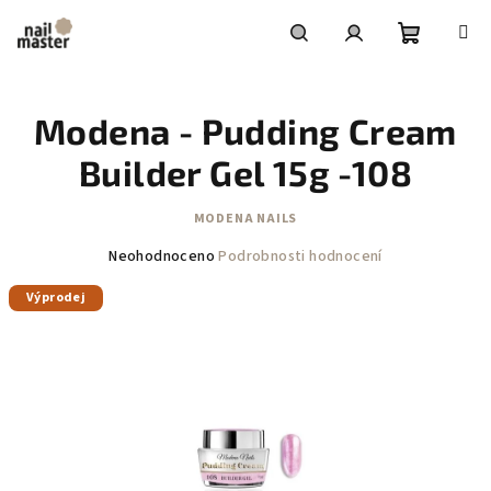
Přejít
na
obsah
Nákupní
Hledat
Přihlášení
Modena - Pudding Cream
košík
Builder Gel 15g -108
MODENA NAILS
Průměrné
Neohodnoceno
Podrobnosti hodnocení
hodnocení
Výprodej
produktu
je
0,0
z
5
hvězdiček.