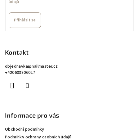
údajů
Přihlásit se
Z
á
p
Kontakt
a
objednavka
@
nailmaster.cz
t
+420603806027
í
Informace pro vás
Obchodní podmínky
Podmínky ochrany osobních údajů