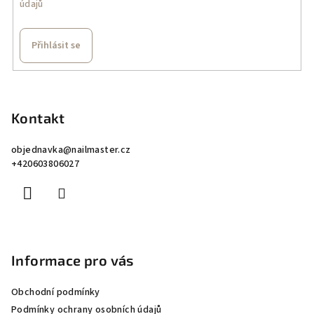
údajů
Přihlásit se
Z
á
p
Kontakt
a
objednavka
@
nailmaster.cz
t
+420603806027
í
Informace pro vás
Obchodní podmínky
Podmínky ochrany osobních údajů