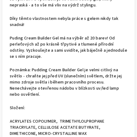
nepraská - a to vše má vliv na výdrž stylingu.
Díky těmto vlastnostem nebyla práce s gelem nikdy tak
snadná!
Puding Cream Builder Gel má na výběr až 20 barev! Od
perleťových až po krásně třpytivé a tlumené přírodní
odstíny. Vyzkoušejte a sami uvidíte, jak báječně a jednoduše
se s ním pracuje.
Poznámka: Pudding Cream Builder Gel je velmi citlivý na
světlo - chraňte jej před UV (slunečním) světlem, držte jej
mimo zdroje světla i během pracovního procesu.
Nenechávejte otevřenou nádobu v blízkosti uv/led lamp
nebo osvětlení.
Složení:
ACRYLATES COPOLYMER, TRIMETHYLOLPROPANE
TRIACRYLATE, CELLULOSE ACETATE BUTYRATE,
DIMETHICONE, MICRO-CRYSTALLINE WAX