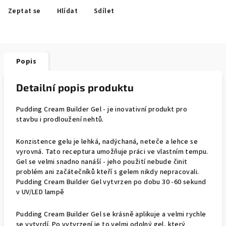
Zeptat se
Hlídat
Sdílet
Popis
Detailní popis produktu
Pudding Cream Builder Gel - je inovativní produkt pro
stavbu i prodloužení nehtů.
Konzistence gelu je lehká, nadýchaná, neteče a lehce se
vyrovná. Tato receptura umožňuje práci ve vlastním tempu.
Gel se velmi snadno nanáší - jeho použití nebude činit
problém ani začátečníků kteří s gelem nikdy nepracovali.
Pudding Cream Builder Gel vytvrzen po dobu 30 -60 sekund
v UV/LED lampě
Pudding Cream Builder Gel se krásně aplikuje a velmi rychle
se vytvrdí. Po vytvrzení je to velmi odolný gel, který