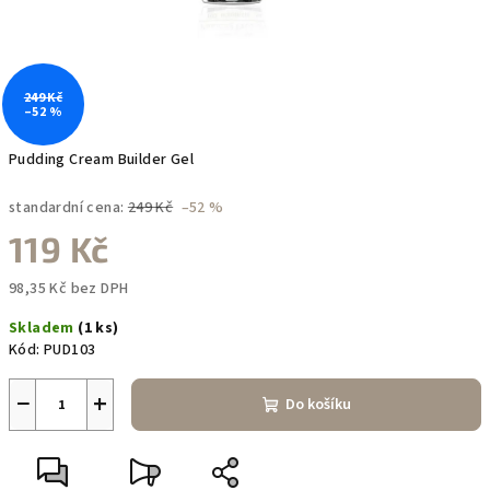
249 Kč
–52 %
Pudding Cream Builder Gel
standardní cena:
249 Kč
–52 %
119 Kč
98,35 Kč bez DPH
Měrná
Skladem
(1 ks)
cena:
Kód:
PUD103
−
+
Do košíku