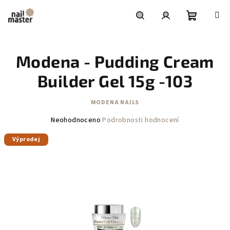
Přejít
na
obsah
Nákupní
Hledat
Přihlášení
Modena - Pudding Cream
košík
Builder Gel 15g -103
MODENA NAILS
Průměrné
Neohodnoceno
Podrobnosti hodnocení
hodnocení
Výprodej
produktu
je
0,0
z
5
hvězdiček.