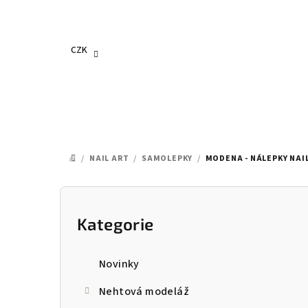
Přejít
na
obsah
CZK
/
NAIL ART
/
SAMOLEPKY
/
MODENA - NÁLEPKY NAIL
DOMŮ
P
o
Kategorie
Přeskočit
kategorie
s
Novinky
t
Nehtová modeláž
r