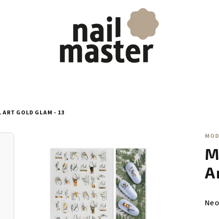
 ART GOLD GLAM - 13
MOD
M
A
Prů
Neo
hod