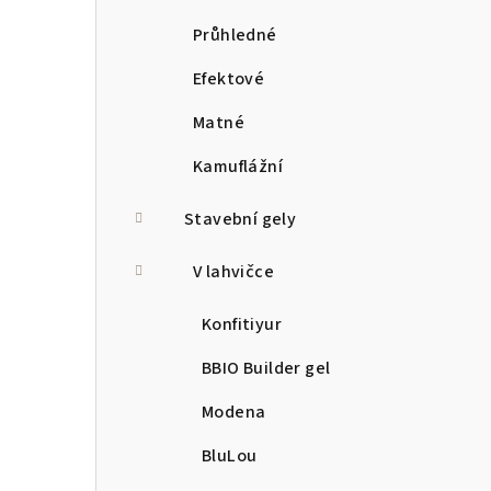
Průhledné
Efektové
Matné
Kamuflážní
Stavební gely
V lahvičce
Konfitiyur
BBIO Builder gel
Modena
BluLou