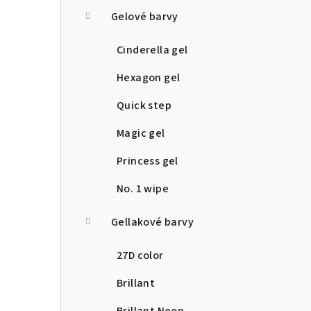
a
Gelové barvy
n
Cinderella gel
n
Hexagon gel
í
Quick step
p
Magic gel
a
Princess gel
n
No. 1 wipe
e
Gellakové barvy
l
27D color
Brillant