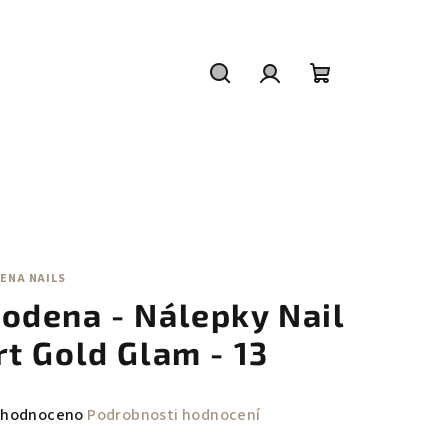
Hledat
Přihlášení
Nákupní
košík
ENA NAILS
odena - Nálepky Nail
rt Gold Glam - 13
měrné
hodnoceno
Podrobnosti hodnocení
nocení