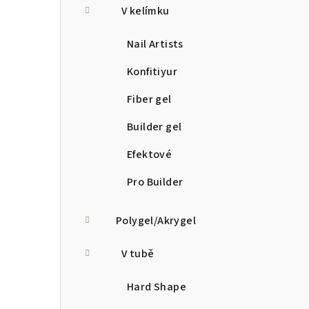
V kelímku
Nail Artists
Konfitiyur
Fiber gel
Builder gel
Efektové
Pro Builder
Polygel/Akrygel
V tubě
Hard Shape