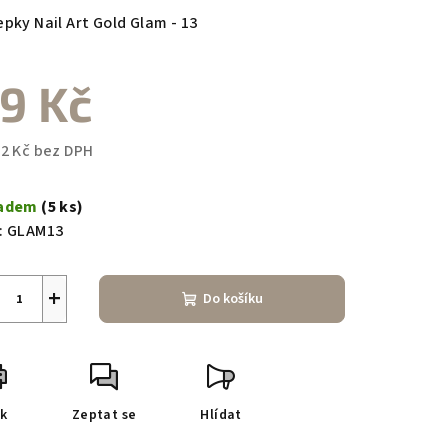
duktu
epky Nail Art Gold Glam - 13
9 Kč
zdiček.
02 Kč bez DPH
ná
a:
ladem
(5 ks)
:
GLAM13
+
Do košíku
sk
Zeptat se
Hlídat