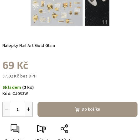
Nálepky Nail Art Gold Glam
69 Kč
57,02 Kč bez DPH
Měrná
Skladem
(3 ks)
cena:
Kód:
CJ033W
−
+
Do košíku