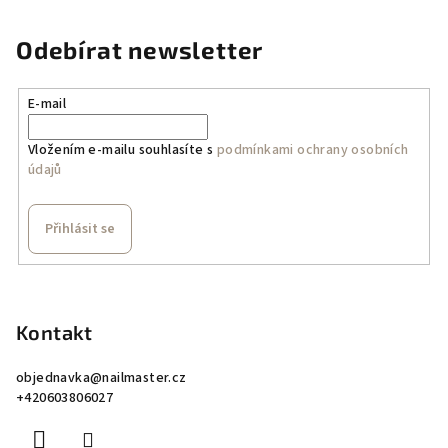
Odebírat newsletter
E-mail
Vložením e-mailu souhlasíte s
podmínkami ochrany osobních
údajů
Přihlásit se
Z
á
p
Kontakt
a
objednavka
@
nailmaster.cz
t
+420603806027
í