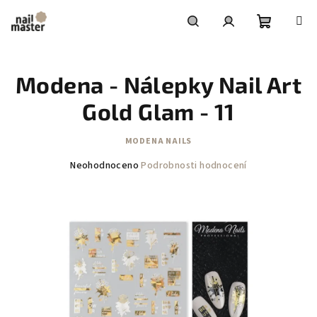
Přejít
na
obsah
Nákupní
Hledat
Přihlášení
Modena - Nálepky Nail Art
košík
Gold Glam - 11
MODENA NAILS
Průměrné
Neohodnoceno
Podrobnosti hodnocení
hodnocení
produktu
je
0,0
z
5
hvězdiček.