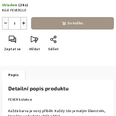
Měrná
Skladem
(2 ks)
cena:
Kód:
FEVER110
−
+
Do košíku
Zeptat se
Hlídat
Sdílet
Popis
Detailní popis produktu
FEVER kolekce
Každá barva je nový příběh. Každý tón je malým šílenstvím,