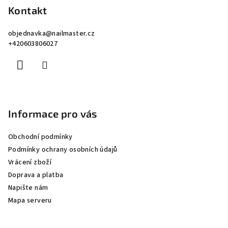
p
Kontakt
a
objednavka
@
nailmaster.cz
t
+420603806027
í
Informace pro vás
Obchodní podmínky
Podmínky ochrany osobních údajů
Vrácení zboží
Doprava a platba
Napište nám
Mapa serveru