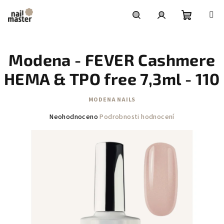
Přejít
na
obsah
Nákupní
Hledat
Přihlášení
Modena - FEVER Cashmere
košík
HEMA & TPO free 7,3ml - 110
MODENA NAILS
Průměrné
Neohodnoceno
Podrobnosti hodnocení
hodnocení
produktu
je
0,0
z
5
hvězdiček.