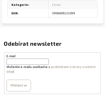
Kategorie
:
Fever
EAN
:
5906609131099
Odebírat newsletter
E-mail
Vložením e-mailu souhlasíte s
podmínkami ochrany osobních
údajů
Přihlásit se
Z
á