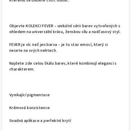
kterému se budete chtít oddat.
Objevte KOLEKCI FEVER – unikátní sérii barev vytvořených s
ohledem na univerzální krásu, ženskou sílu a nadčasový styl.
FEVER je víc než jen barva – je to stav emocí, který si
nesete na svých nehtech.
Najdete zde celou škálu barev, které kombinují eleganci s
charakterem.
Vynikající pigmentace
Krémová konzistence
Snadná aplikace a perfektní krytí