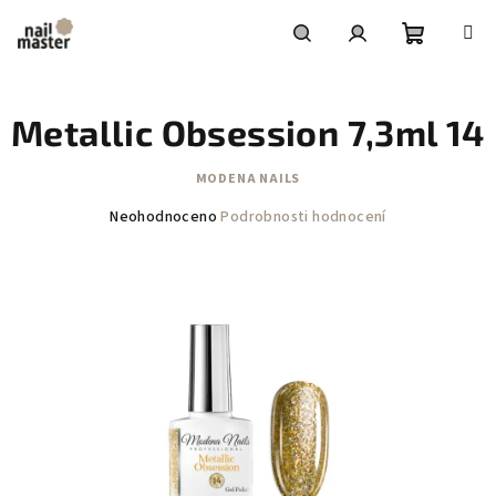
Přejít
na
obsah
Nákupní
Hledat
Přihlášení
Metallic Obsession 7,3ml 14
košík
MODENA NAILS
Průměrné
Neohodnoceno
Podrobnosti hodnocení
hodnocení
produktu
je
0,0
z
5
hvězdiček.