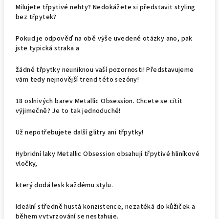
Milujete třpytivé nehty? Nedokážete si představit styling
bez třpytek?
Pokud je odpověď na obě výše uvedené otázky ano, pak
jste typická straka a
žádné třpytky neuniknou vaší pozornosti! Představujeme
vám tedy nejnovější trend této sezóny!
18 oslnivých barev Metallic Obsession. Chcete se cítit
výjimečně? Je to tak jednoduché!
Už nepotřebujete další glitry ani třpytky!
Hybridní laky Metallic Obsession obsahují třpytivé hliníkové
vločky,
který dodá lesk každému stylu.
Ideální středně hustá konzistence, nezatéká do kůžiček a
během vytvrzování se nestahuje.