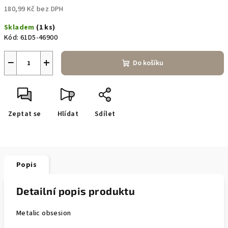
180,99 Kč bez DPH
Měrná
Skladem
(1 ks)
cena:
Kód:
61D5-46900
−
+
Do košíku
Zeptat se
Hlídat
Sdílet
Popis
Detailní popis produktu
Metalic obsesion