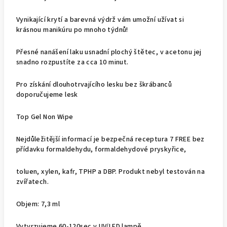
Vynikající krytí a barevná výdrž vám umožní užívat si
krásnou manikúru po mnoho týdnů!
Přesné nanášení laku usnadní plochý štětec, v acetonu jej
snadno rozpustíte za cca 10 minut.
Pro získání dlouhotrvajícího lesku bez škrábanců
doporučujeme lesk
Top Gel Non Wipe
Nejdůležitější informací je bezpečná receptura 7 FREE bez
přídavku formaldehydu, formaldehydové pryskyřice,
toluen, xylen, kafr, TPHP a DBP. Produkt nebyl testován na
zvířatech.
Objem: 7,3 ml
Vytvrzujeme 60-120sec v UV/LED lampě