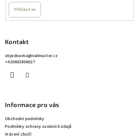
Přihlásit se
Z
á
p
Kontakt
a
objednavka
@
nailmaster.cz
t
+420603806027
í
Informace pro vás
Obchodní podmínky
Podmínky ochrany osobních údajů
Vrácení zboží