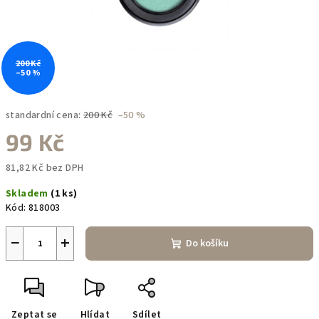
200 Kč
–50 %
standardní cena:
200 Kč
–50 %
99 Kč
81,82 Kč bez DPH
Měrná
Skladem
(1 ks)
cena:
Kód:
818003
−
+
Do košíku
Zeptat se
Hlídat
Sdílet