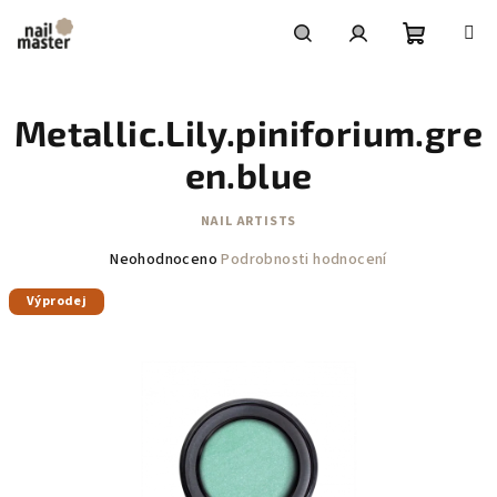
Přejít
na
obsah
Nákupní
Hledat
Přihlášení
Metallic.Lily.piniforium.gre
košík
en.blue
NAIL ARTISTS
Průměrné
Neohodnoceno
Podrobnosti hodnocení
hodnocení
Výprodej
produktu
je
0,0
z
5
hvězdiček.