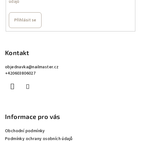
údajů
Přihlásit se
Z
á
p
Kontakt
a
objednavka
@
nailmaster.cz
t
+420603806027
í
Informace pro vás
Obchodní podmínky
Podmínky ochrany osobních údajů