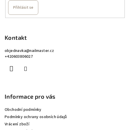
Přihlásit se
Z
á
p
Kontakt
a
objednavka
@
nailmaster.cz
t
+420603806027
í
Informace pro vás
Obchodní podmínky
Podmínky ochrany osobních údajů
Vrácení zboží