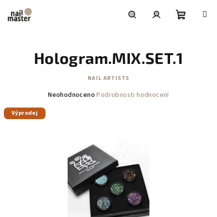
Přejít
na
obsah
Nákupní
Hledat
Přihlášení
Hologram.MIX.SET.1
košík
NAIL ARTISTS
Průměrné
Neohodnoceno
Podrobnosti hodnocení
hodnocení
Výprodej
produktu
je
0,0
z
5
hvězdiček.