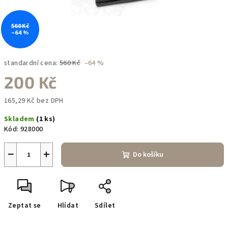
560 Kč
–64 %
standardní cena:
560 Kč
–64 %
200 Kč
165,29 Kč bez DPH
Měrná
Skladem
(1 ks)
cena:
Kód:
928000
−
+
Do košíku
Zeptat se
Hlídat
Sdílet