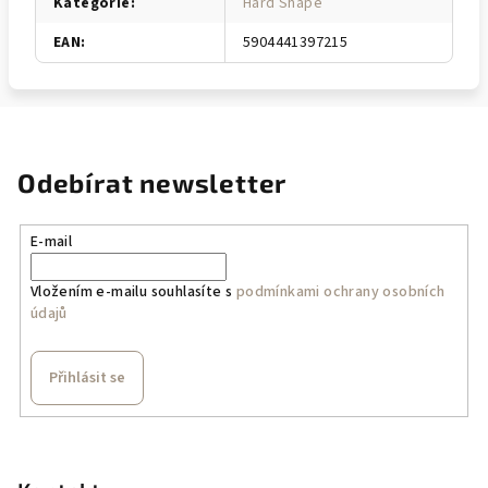
Kategorie
:
Hard Shape
EAN
:
5904441397215
Odebírat newsletter
E-mail
Vložením e-mailu souhlasíte s
podmínkami ochrany osobních
údajů
Přihlásit se
Z
á