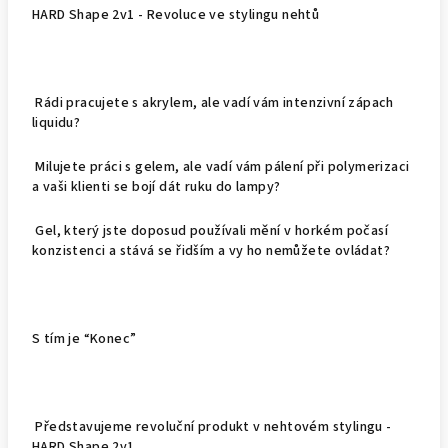
HARD Shape 2v1 - Revoluce ve stylingu nehtů
Rádi pracujete s akrylem, ale vadí vám intenzivní zápach
liquidu?
Milujete práci s gelem, ale vadí vám pálení při polymerizaci
a vaši klienti se bojí dát ruku do lampy?
Gel, který jste doposud používali mění v horkém počasí
konzistenci a stává se řidším a vy ho nemůžete ovládat?
S tím je “Konec”
Představujeme revoluční produkt v nehtovém stylingu -
HARD Shape 2v1