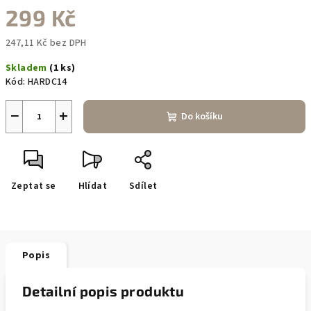
299 Kč
247,11 Kč bez DPH
Měrná
Skladem
(1 ks)
cena:
Kód:
HARDC14
−
+
Do košíku
Zeptat se
Hlídat
Sdílet
Popis
Detailní popis produktu