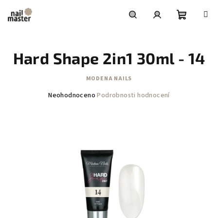
Přejít
na
obsah
Nákupní
Hledat
Přihlášení
Hard Shape 2in1 30ml - 14
košík
MODENA NAILS
Průměrné
Neohodnoceno
Podrobnosti hodnocení
hodnocení
produktu
je
0,0
z
5
hvězdiček.