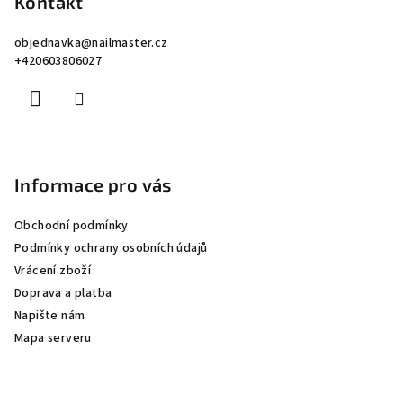
p
Kontakt
a
objednavka
@
nailmaster.cz
t
+420603806027
í
Informace pro vás
Obchodní podmínky
Podmínky ochrany osobních údajů
Vrácení zboží
Doprava a platba
Napište nám
Mapa serveru