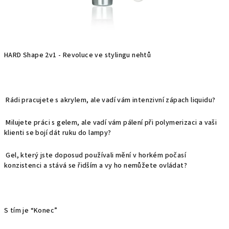
HARD Shape 2v1 - Revoluce ve stylingu nehtů
Rádi pracujete s akrylem, ale vadí vám intenzivní zápach liquidu?
Milujete práci s gelem, ale vadí vám pálení při polymerizaci a vaši
klienti se bojí dát ruku do lampy?
Gel, který jste doposud používali mění v horkém počasí
konzistenci a stává se řidším a vy ho nemůžete ovládat?
S tím je “Konec”