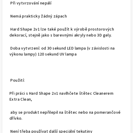
Při vytvrzování nepálí
Nemá prakticky žádný zápach
Hard Shape 2v1 lze také použít k výrobě prostorových
dekorací, stejně jako s barevnými akryly nebo 3D gely.
Doba vytvrzení: od 30 sekund LED lampa (v závislosti na
výkonu lampy) 120 sekund UV lampa
Použití:
Při práci s Hard Shape 2v1 navlhčete štětec Cleanerem
Extra Clean,
aby se produkt nepřilepil na štětec nebo na pomerančové
dřívko.
Není třeba používat další speciální tekutiny