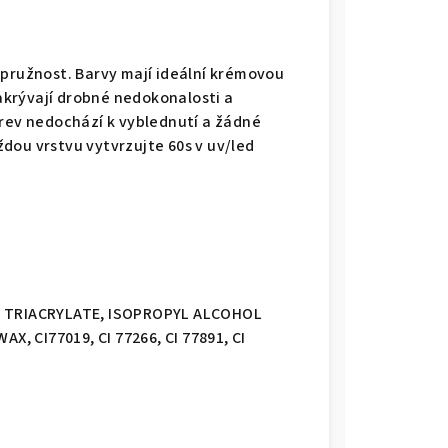
 pružnost. Barvy mají ideální krémovou
krývají drobné nedokonalosti a
arev nedochází k vyblednutí a žádné
dou vrstvu vytvrzujte 60s v uv/led
 TRIACRYLATE, ISOPROPYL ALCOHOL
 CI77019, CI 77266, CI 77891, CI