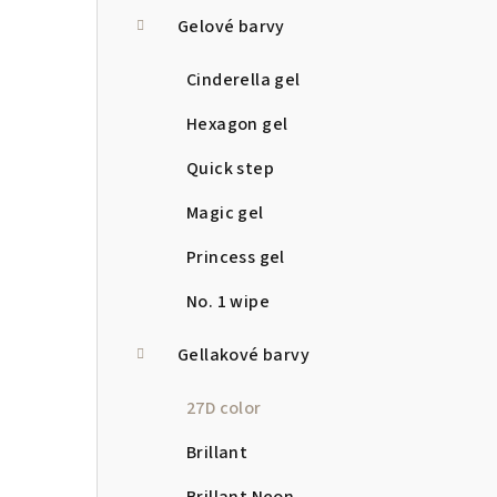
a
Gelové barvy
n
Cinderella gel
n
Hexagon gel
í
Quick step
p
Magic gel
a
Princess gel
n
No. 1 wipe
e
Gellakové barvy
l
27D color
Brillant