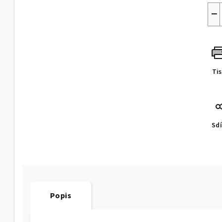
−
Ti
Sdí
Popis