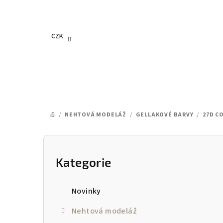
Přejít
na
obsah
CZK
/
NEHTOVÁ MODELÁŽ
/
GELLAKOVÉ BARVY
/
27D C
DOMŮ
P
o
Kategorie
Přeskočit
kategorie
s
Novinky
t
Nehtová modeláž
r