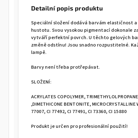
Detailní popis produktu
Speciální složení dodává barvám elastičnost a
hustotu. Svou vysokou pigmentací dokonale za
vytváří perfektní povrch. U těchto gelových b
změně odstínu! Jsou snadno rozpustitelné. Kaž
lampě.
Barvy není třeba protřepávat.
SLOŽENÍ:
ACRYLATES COPOLYMER, TRIMETHYLOLPROPANE
,DIMETHICONE BENTONITE, MICROCRYSTALLINE WAX,
77007, CI 77492, CI 77491, CI 73360, CI 15880
Produkt je určen pro profesionální použití!