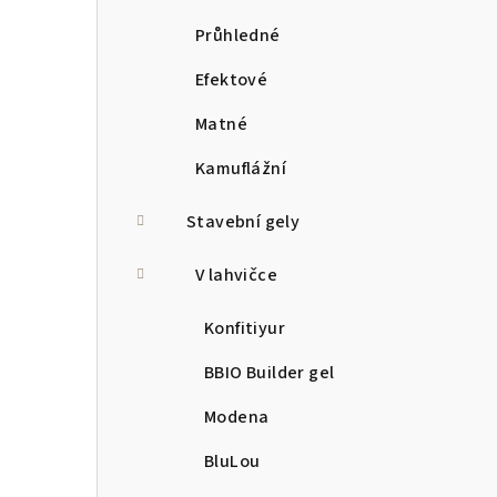
Průhledné
Efektové
Matné
Kamuflážní
Stavební gely
V lahvičce
Konfitiyur
BBIO Builder gel
Modena
BluLou