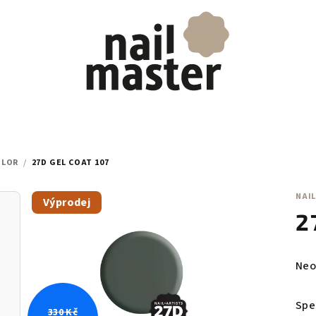
OLOR
/
27D GEL COAT 107
NAIL
Výprodej
2
Prů
Neo
hod
pro
Spe
330 Kč