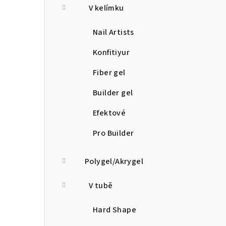
V kelímku
Nail Artists
Konfitiyur
Fiber gel
Builder gel
Efektové
Pro Builder
Polygel/Akrygel
V tubě
Hard Shape