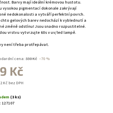
žnost. Barvy mají ideální krémovou hustotu.
u vysokou pigmentací dokonale zakrývají
bné nedokonalosti a vytváří perfektní povrch.
ěchto gelových barev nedochází k vyblednutí a
zdiček.
né změně odstínu! Jsou snadno rozpustitelné.
dou vrstvu vytvrzujte 60s v uv/led lampě.
vy není třeba protřepávat.
ndardní cena:
330 Kč
–70 %
9 Kč
82 Kč bez DPH
ná
a:
ladem
(3 ks)
:
127107