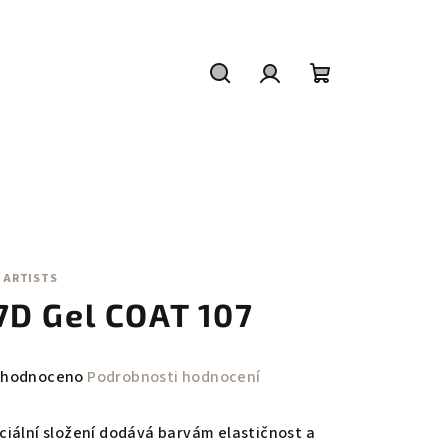
Hledat
Přihlášení
Nákupní
košík
 ARTISTS
7D Gel COAT 107
měrné
hodnoceno
Podrobnosti hodnocení
nocení
duktu
ciální složení dodává barvám elastičnost a