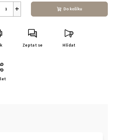
+
Do košíku
sk
Zeptat se
Hlídat
let