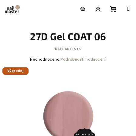
Přejít
na
obsah
Nákupní
Hledat
Přihlášení
27D Gel COAT 06
košík
NAIL ARTISTS
Průměrné
Neohodnoceno
Podrobnosti hodnocení
hodnocení
Výprodej
produktu
je
0,0
z
5
hvězdiček.