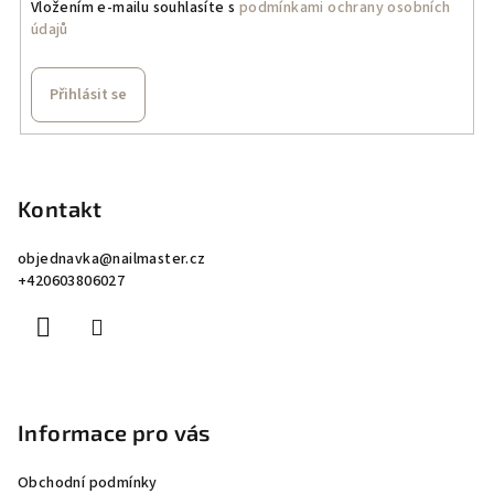
Vložením e-mailu souhlasíte s
podmínkami ochrany osobních
údajů
Přihlásit se
Z
á
p
Kontakt
a
objednavka
@
nailmaster.cz
t
+420603806027
í
Informace pro vás
Obchodní podmínky