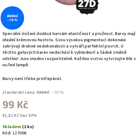
330 Kč
–70 %
Speciální složení dodává barvám elastičnost a pružnost. Barvy mají
ideální krémovou hustotu. Svou vysokou pigmentací dokonale
zakrývají drobné nedokonalosti a vytváří perfektní povrch. U
těchto gelových barev nedochází k vyblednutí a žádné změně
odstínu! Jsou snadno rozpustitelné. Každou vrstvu vytvrzujte 60s v
uv/led lampě.
Barvy není třeba protřepávat.
standardní cena:
330 Kč
–70 %
99 Kč
81,82 Kč bez DPH
Měrná
Skladem
(1 ks)
cena:
Kód:
127006