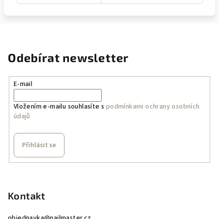
Odebírat newsletter
E-mail
Vložením e-mailu souhlasíte s
podmínkami ochrany osobních
údajů
Přihlásit se
Z
á
p
Kontakt
a
objednavka
@
nailmaster.cz