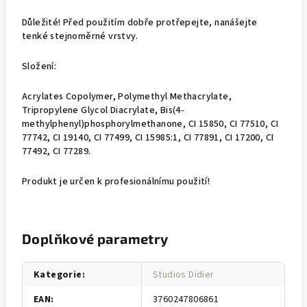
Důležité! Před použitím dobře protřepejte, nanášejte
tenké stejnoměrné vrstvy.
Složení:
Acrylates Copolymer, Polymethyl Methacrylate,
Tripropylene Glycol Diacrylate, Bis(4-
methylphenyl)phosphorylmethanone, CI 15850, CI 77510, CI
77742, CI 19140, CI 77499, CI 15985:1, CI 77891, CI 17200, CI
77492, CI 77289.
Produkt je určen k profesionálnímu použití!
Doplňkové parametry
Kategorie
:
Studios Didier
EAN
:
3760247806861