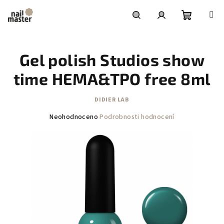
Přejít
na
obsah
Nákupní
Hledat
Přihlášení
Gel polish Studios show
košík
time HEMA&TPO free 8ml
DIDIER LAB
Průměrné
Neohodnoceno
Podrobnosti hodnocení
hodnocení
produktu
je
0,0
z
5
hvězdiček.