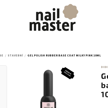
SE
/
STAVEBNÍ
/
GEL POLISH RUBBER BASE COAT MILKY PINK 10ML
DIDI
G
b
1