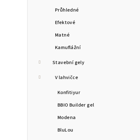
Průhledné
Efektové
Matné
Kamuflážní
Stavební gely
V lahvičce
Konfitiyur
BBIO Builder gel
Modena
BluLou