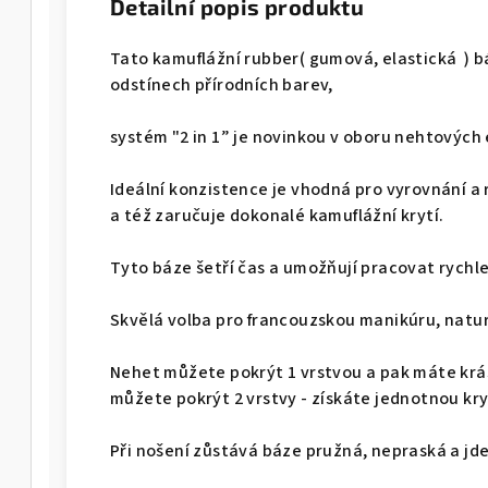
Detailní popis produktu
Tato kamuflážní rubber( gumová, elastická ) b
odstínech přírodních barev,
systém "2 in 1” je novinkou v oboru nehtových
Ideální konzistence je vhodná pro vyrovnání 
a též zaručuje dokonalé kamuflážní krytí.
Tyto báze šetří čas a umožňují pracovat rychle
Skvělá volba pro francouzskou manikúru, natu
Nehet můžete pokrýt 1 vrstvou a pak máte krá
můžete pokrýt 2 vrstvy - získáte jednotnou kry
Při nošení zůstává báze pružná, nepraská a jd