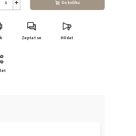
+
Do košíku
sk
Zeptat se
Hlídat
let