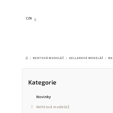
Přejít
na
obsah
CZK
/
NEHTOVÁ MODELÁŽ
/
GELLAKOVÁ MODELÁŽ
/
BA
DOMŮ
P
o
Kategorie
Přeskočit
kategorie
s
Novinky
t
Nehtová modeláž
r