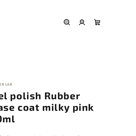
Hledat
Přihlášení
Nákupní
košík
ER LAB
el polish Rubber
ase coat milky pink
0ml