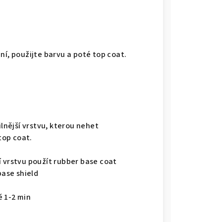
ní, použijte barvu a poté top coat.
ilnější vrstvu, kterou nehet
top coat.
í vrstvu použít rubber base coat
base shield
ě 1-2 min