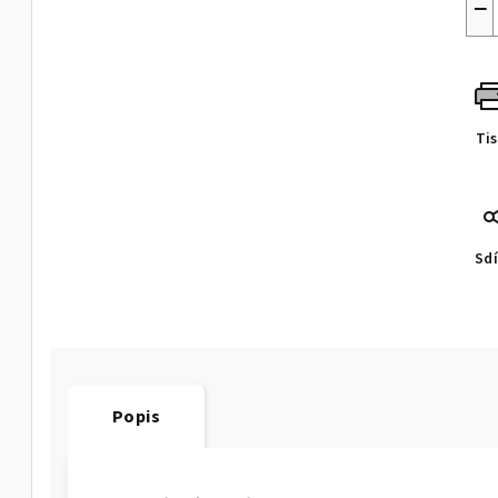
−
Ti
Sdí
Popis