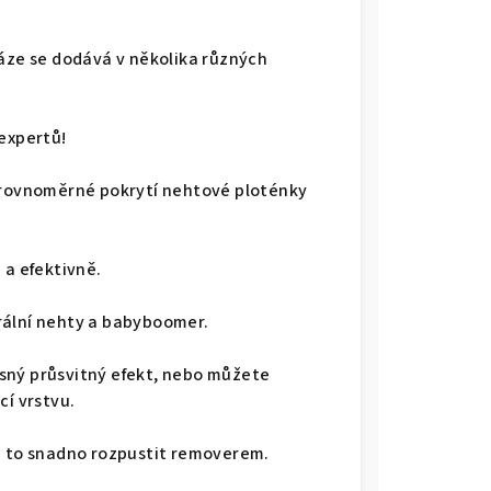
áze se dodává v několika různých
 expertů!
a rovnoměrné pokrytí nehtové ploténky
 a efektivně.
rální nehty a babyboomer.
sný průsvitný efekt, nebo můžete
cí vrstvu.
e to snadno rozpustit removerem.