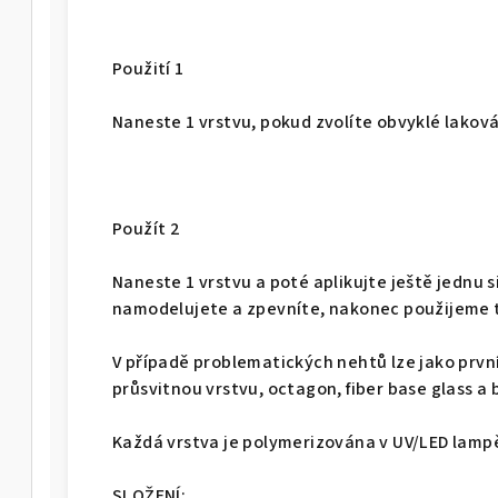
Použití 1
Naneste 1 vrstvu, pokud zvolíte obvyklé laková
Použít 2
Naneste 1 vrstvu a poté aplikujte ještě jednu s
namodelujete a zpevníte, nakonec použijeme 
V případě problematických nehtů lze jako prvn
průsvitnou vrstvu, octagon, fiber base glass a 
Každá vrstva je polymerizována v UV/LED lamp
SLOŽENÍ: