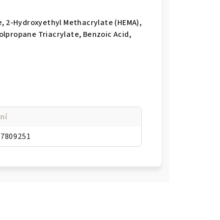
e, 2-Hydroxyethyl Methacrylate (HEMA),
lpropane Triacrylate, Benzoic Acid,
ní
47809251