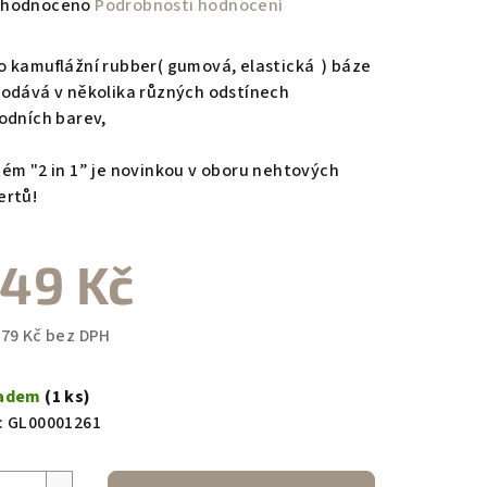
měrné
hodnoceno
Podrobnosti hodnocení
nocení
duktu
o kamuflážní rubber( gumová, elastická ) báze
dodává v několika různých odstínech
rodních barev,
tém "2 in 1” je novinkou v oboru nehtových
zdiček.
ertů!
49 Kč
,79 Kč bez DPH
ná
a:
ladem
(1 ks)
:
GL00001261