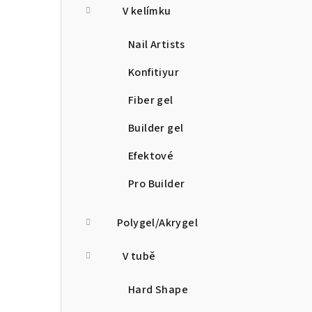
V kelímku
Nail Artists
Konfitiyur
Fiber gel
Builder gel
Efektové
Pro Builder
Polygel/Akrygel
V tubě
Hard Shape