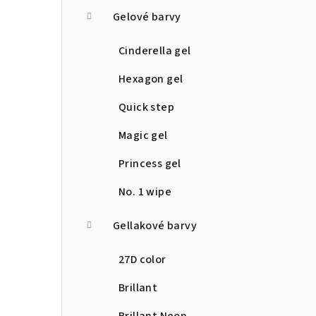
a
Gelové barvy
n
Cinderella gel
n
Hexagon gel
í
Quick step
p
Magic gel
a
Princess gel
n
No. 1 wipe
e
Gellakové barvy
l
27D color
Brillant