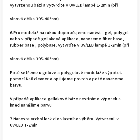
vytvrzenou bázi a vytvrďte v UV/LED lampě 1-2min (při
vlnová délka 395-405nm)
6.Pro modelàž na rukou doporučujeme nanést - gel, polygel
nebo v připadě gellakové aplikace, naneseme fiber base,
rubber base , polybase. vytvrďte v UV/LED lampě 1-2min (při
vlnová délka 395-405nm).
Poté setřeme u gelové a polygelové modeláže výpotek
pomocí Nail cleaner a opilujeme povrch a poté naneseme
barvu.
V připadě aplikace gellakové báze nestíráme výpotek a
hned nanášíme barvu
7.Naneste vrchní lesk dle vlastního výběru. Vytvrzení v
UV/LED 1-2min