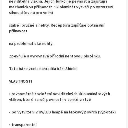
neviditelná vlákna. Jejich funkcí je pevnost a zajišťují i
mechanickou přilnavost. Sklolaminát vytváří po vytvrzení
silnou síťovinu pro velmi
slabé i pružné a nehty. Receptura zajišťuje optimální
přilnavost
na problematické nehty.
Zpevňuje a vyrovnává přírodní nehtovou ploténku.
Tato báze zcela nahradila bázi Shield
VLASTNOSTI
• rovnoměrné rozložení neviditelných sklolaminátových
vláken, které zaručí pevnost i v tenké vrstvě
• po vytvrzeni v UV/LED lampě na lepkavý povrch (výpotek)
• transparentní