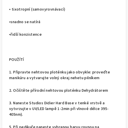
• tixotropní (samovyrovnávací)
•snadno se natírá
•řidší konzistence
POUŽÍTÍ
1. Připravte nehtovou ploténku jako obvykle: proveďte
manikúru a vytvarujte volný okraj nehetu pilníkem
2. Očištěte přírodní nehtovou ploténku Dehydrátorem
3. Naneste Studios Didier Hard Base v tenké vrstvě a
vytvrzujte v UV/LED lampě 1-2min při vlnové délce 395-
405nm).
5. Při pedikuře naneste vybranou barvu rovnou na