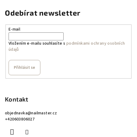
Odebírat newsletter
E-mail
Vložením e-mailu souhlasíte s
podmínkami ochrany osobních
údajů
Přihlásit se
Z
á
p
Kontakt
a
objednavka
@
nailmaster.cz
t
+420603806027
í