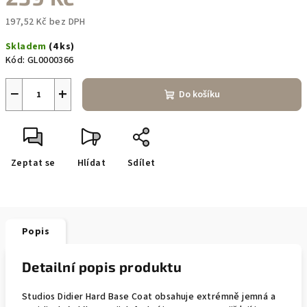
197,52 Kč bez DPH
Měrná
Skladem
(4 ks)
cena:
Kód:
GL0000366
−
+
Do košíku
Zeptat se
Hlídat
Sdílet
Popis
Detailní popis produktu
Studios Didier Hard Base Coat obsahuje extrémně jemná a