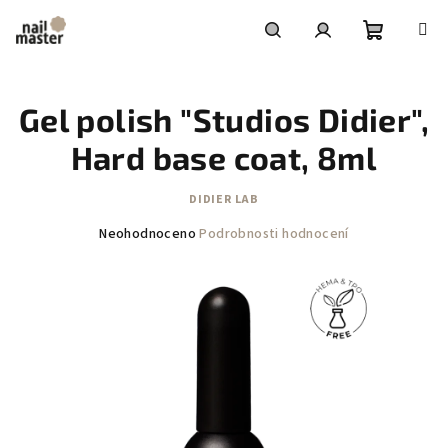
Přejít
na
obsah
Nákupní
Hledat
Přihlášení
Gel polish "Studios Didier",
košík
Hard base coat, 8ml
DIDIER LAB
Průměrné
Neohodnoceno
Podrobnosti hodnocení
hodnocení
produktu
je
0,0
z
5
hvězdiček.