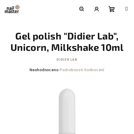
Přejít
na
obsah
Nákupní
Hledat
Přihlášení
Gel polish "Didier Lab",
košík
Unicorn, Milkshake 10ml
DIDIER LAB
Průměrné
Neohodnoceno
Podrobnosti hodnocení
hodnocení
produktu
je
0,0
z
5
hvězdiček.