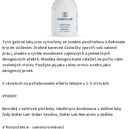
Tyto gelové laky jsou vytvořeny se snadno použitelnou a dokonale
krycím složením. Drobné barevné částečky zpestří vaši salonní
práci, snadno a rychle dosáhnete zajímavých a jedinečných
designových efektů. Hloubka designu bude záležet na počtu vámi
zvolených vrstev. Použijte jej jako celou vrstvu a nebo jako
designový prvek.
V závislosti na požadovaném efektu lakujte v 1-3 vrstvách.
VÝHODY:
Nestéká z nehtové ploténky. Ideální pro kombinace s dalšími laky
řady Didier Lab: Didier Studios, Didier Lab Macarons a dalšími.
✔ Konzistence - samovyrovnávací