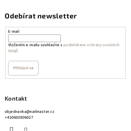
Odebírat newsletter
E-mail
Vložením e-mailu souhlasíte s
podmínkami ochrany osobních
údajů
Přihlásit se
Z
á
p
Kontakt
a
objednavka
@
nailmaster.cz
t
+420603806027
í