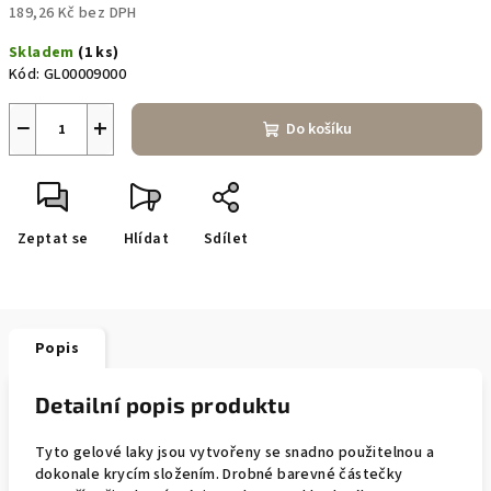
189,26 Kč bez DPH
Měrná
Skladem
(1 ks)
cena:
Kód:
GL00009000
−
+
Do košíku
Zeptat se
Hlídat
Sdílet
Popis
Detailní popis produktu
Tyto gelové laky jsou vytvořeny se snadno použitelnou a
dokonale krycím složením. Drobné barevné částečky