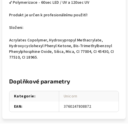
✔ Polymerizace - 60sec LED / UV a 120sec UV
Produkt je určen k profesionálnímu použití!
Složeni:
Acrylates Copolymer, Hydroxypropyl Methacrylate,
Hydroxycyclohexyl Phenyl Ketone, Bis-Trimethylbenzoyl
Phenylphosphine Oxide, Silica, Mica, CI 77004, CI 45430, CI
77510, CI 18965.
Doplňkové parametry
Kategorie
:
Unicorn
EAN
:
3760247808872