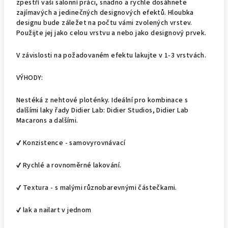
zpestří vaši salonní práci, snadno a rychle dosáhnete
zajímavých a jedinečných designových efektů. Hloubka
designu bude záležet na počtu vámi zvolených vrstev.
Použijte jej jako celou vrstvu a nebo jako designový prvek.
V závislosti na požadovaném efektu lakujte v 1-3 vrstvách.
VÝHODY:
Nestéká z nehtové ploténky. Ideální pro kombinace s
dalšími laky řady Didier Lab: Didier Studios, Didier Lab
Macarons a dalšími.
✔ Konzistence - samovyrovnávací
✔ Rychlé a rovnoměrné lakování.
✔ Textura - s malými různobarevnými částečkami.
✔ lak a nailart v jednom