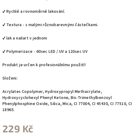
✔ Rychlé a rovnoměrné lakování.
✔ Textura - s malými různobarevnými částečkami.
✔ lak a nailart v jednom
✔ Polymerizace - 60sec LED / UV a 120sec UV
Produkt je určen k profesionálnímu použití!
Složeni:
Acrylates Copolymer, Hydroxypropyl Methacrylate,
Hydroxycyclohexyl Phenyl Ketone, Bis-Trimethylbenzoyl
Phenylphosphine Oxide, Silica, Mica, CI 77004, CI 45430, CI 77510, CI
18965.
229 Kč