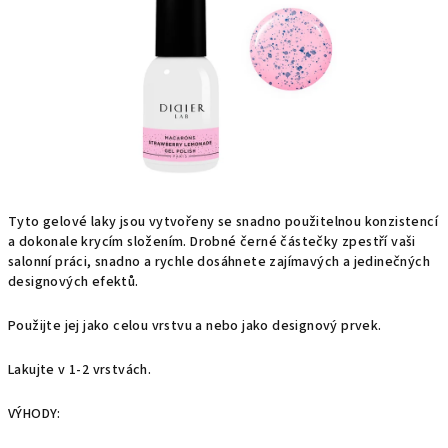
hvězdiček.
Tyto gelové laky jsou vytvořeny se snadno použitelnou konzistencí
a dokonale krycím složením. Drobné černé částečky zpestří vaši
salonní práci, snadno a rychle dosáhnete zajímavých a jedinečných
designových efektů.
Použijte jej jako celou vrstvu a nebo jako designový prvek.
Lakujte v 1-2 vrstvách.
VÝHODY: