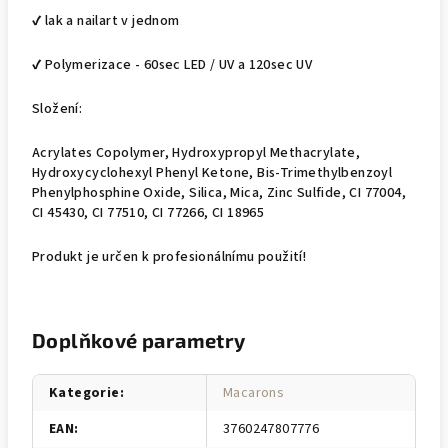
✔ lak a nailart v jednom
✔ Polymerizace - 60sec LED / UV a 120sec UV
Složení:
Acrylates Copolymer, Hydroxypropyl Methacrylate,
Hydroxycyclohexyl Phenyl Ketone, Bis-Trimethylbenzoyl
Phenylphosphine Oxide, Silica, Mica, Zinc Sulfide, CI 77004,
CI 45430, CI 77510, CI 77266, CI 18965
Produkt je určen k profesionálnímu použití!
Doplňkové parametry
Kategorie
:
Macarons
EAN
:
3760247807776