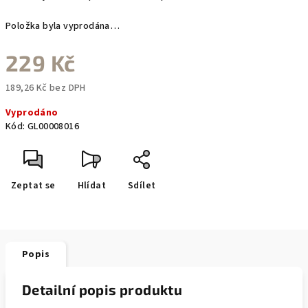
Položka byla vyprodána…
229 Kč
189,26 Kč bez DPH
Měrná
Vyprodáno
cena:
Kód:
GL00008016
Zeptat se
Hlídat
Sdílet
Popis
Detailní popis produktu