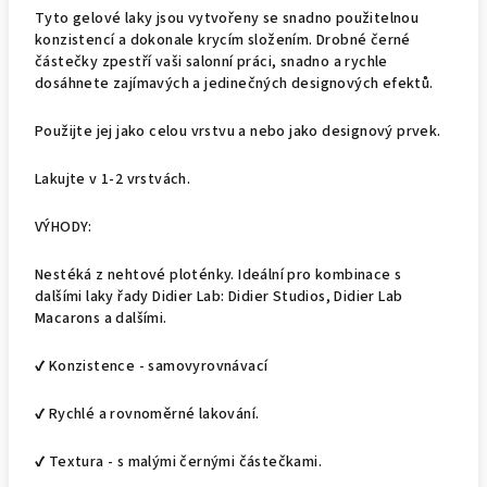
Tyto gelové laky jsou vytvořeny se snadno použitelnou
konzistencí a dokonale krycím složením. Drobné černé
částečky zpestří vaši salonní práci, snadno a rychle
dosáhnete zajímavých a jedinečných designových efektů.
Použijte jej jako celou vrstvu a nebo jako designový prvek.
Lakujte v 1-2 vrstvách.
VÝHODY:
Nestéká z nehtové ploténky. Ideální pro kombinace s
dalšími laky řady Didier Lab: Didier Studios, Didier Lab
Macarons a dalšími.
✔ Konzistence - samovyrovnávací
✔ Rychlé a rovnoměrné lakování.
✔ Textura - s malými černými částečkami.