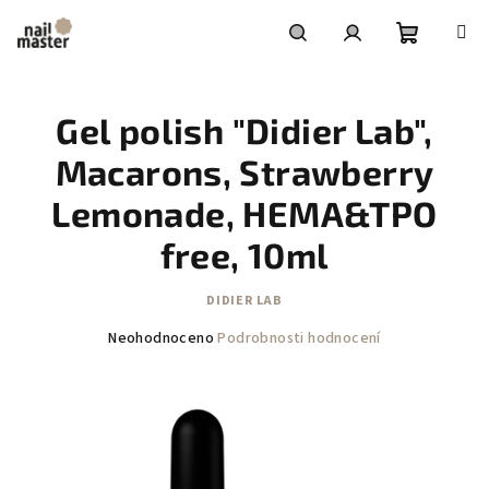
Přejít
na
obsah
Nákupní
Hledat
Přihlášení
Gel polish "Didier Lab",
košík
Macarons, Strawberry
Lemonade, HEMA&TPO
free, 10ml
DIDIER LAB
Průměrné
Neohodnoceno
Podrobnosti hodnocení
hodnocení
produktu
je
0,0
z
5