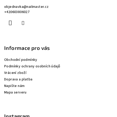
a
objednavka
@
nailmaster.cz
t
+420603806027
í
Informace pro vás
Obchodní podmínky
Podmínky ochrany osobních údajů
Vrácení zboží
Doprava a platba
Napište nám
Mapa serveru
Instagram