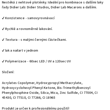
Nestéká z nehtové ploténky. Ideální pro kombinace s dalšími laky
řady Didier Lab: Didier Studios, Didier Lab Macarons a dalšími.
✔ Konzistence - samovyrovnávací
✔ Rychlé a rovnoměrné lakování.
✔ Textura - s malými černými částečkami.
✔ lak a nailart v jednom
✔ Polymerizace - 60sec LED / UV a 120sec UV
Složení:
Acrylates Copolymer, Hydroxypropyl Methacrylate,
Hydroxycyclohexyl Phenyl Ketone, Bis-Trimethylbenzoyl
Phenylphosphine Oxide, Silica, Mica, Zinc Sulfide, CI 77004, CI
45430, CI 77510, CI 77266, CI 18965
Produkt je určen k profesionálnímu použití!