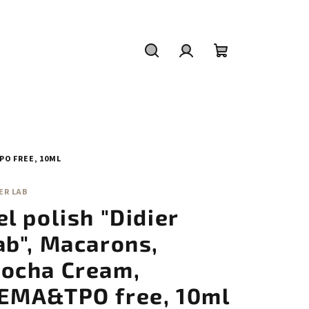
Hledat
Přihlášení
Nákupní
košík
PO FREE, 10ML
ER LAB
el polish "Didier
ab", Macarons,
ocha Cream,
EMA&TPO free, 10ml