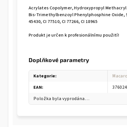
Acrylates Copolymer, Hydroxypropyl Methacryl
Bis-Trimethylbenzoyl Phenylphosphine Oxide, Sili
45430, CI 77510, CI 77266, CI 18965
Produkt je určen k profesionálnímu použití!
Doplňkové parametry
Kategorie
:
Macar
EAN
:
37602
Položka byla vyprodána…