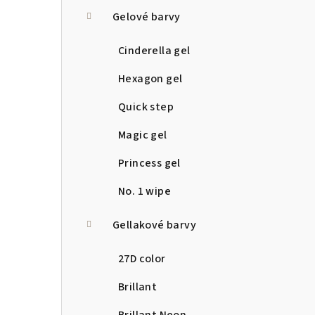
a
Gelové barvy
n
Cinderella gel
n
Hexagon gel
í
Quick step
p
Magic gel
a
Princess gel
n
No. 1 wipe
e
Gellakové barvy
l
27D color
Brillant