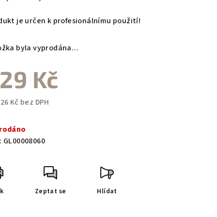
dukt je určen k profesionálnímu použití!
ožka byla vyprodána…
29 Kč
,26 Kč bez DPH
ná
a:
rodáno
:
GL00008060
sk
Zeptat se
Hlídat