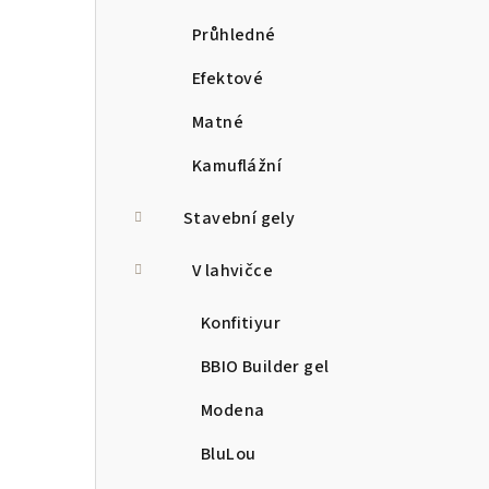
Průhledné
Efektové
Matné
Kamuflážní
Stavební gely
V lahvičce
Konfitiyur
BBIO Builder gel
Modena
BluLou