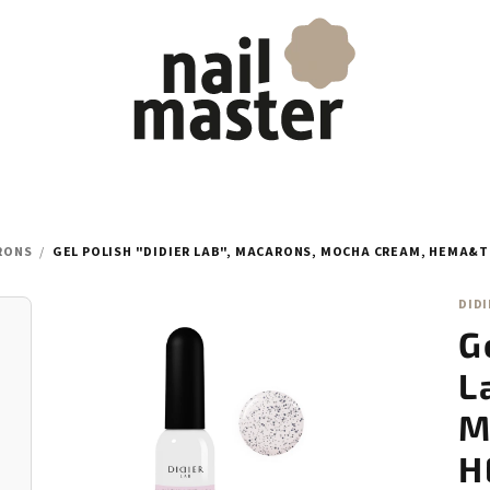
RONS
/
GEL POLISH "DIDIER LAB", MACARONS, MOCHA CREAM, HEMA&T
DIDI
G
L
M
H