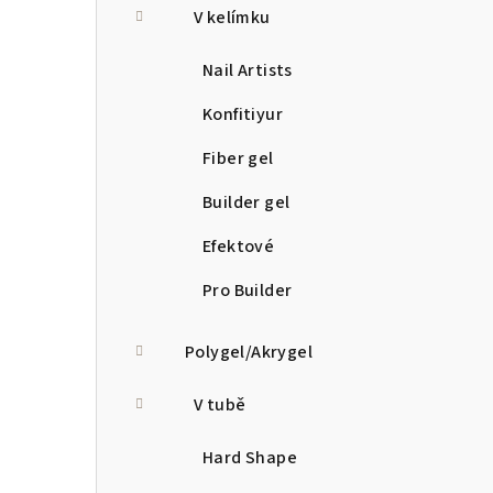
V kelímku
Nail Artists
Konfitiyur
Fiber gel
Builder gel
Efektové
Pro Builder
Polygel/Akrygel
V tubě
Hard Shape