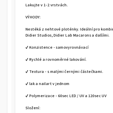
Lakujte v 1-2 vrstvách.
VÝHODY:
Nestéká z nehtové ploténky. Ideální pro kombin
Didier Studios, Didier Lab Macarons a dalšími.
✔ Konzistence - samovyrovnávací
✔ Rychlé a rovnoměrné lakování.
✔ Textura - s malými černými částečkami.
✔ lak a nailart v jednom
✔ Polymerizace - 60sec LED / UV a 120sec UV
Složení: