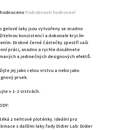
měrné
hodnoceno
Podrobnosti hodnocení
nocení
duktu
o gelové laky jsou vytvořeny se snadno
žitelnou konzistencí a dokonale krycím
žením. Drobné černé částečky zpestří vaši
onní práci, snadno a rychle dosáhnete
ímavých a jedinečných designových efektů.
zdiček.
ijte jej jako celou vrstvu a nebo jako
ignový prvek.
ujte v 1-2 vrstvách.
ODY:
téká z nehtové ploténky. Ideální pro
binace s dalšími laky řady Didier Lab: Didier