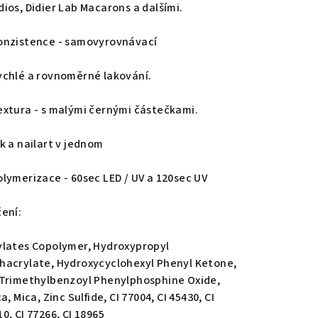
dios, Didier Lab Macarons a dalšími.
onzistence - samovyrovnávací
ychlé a rovnoměrné lakování.
extura - s malými černými částečkami.
ak a nailart v jednom
olymerizace - 60sec LED / UV a 120sec UV
žení:
ylates Copolymer, Hydroxypropyl
hacrylate, Hydroxycyclohexyl Phenyl Ketone,
-Trimethylbenzoyl Phenylphosphine Oxide,
ca, Mica, Zinc Sulfide, CI 77004, CI 45430, CI
0, CI 77266, CI 18965