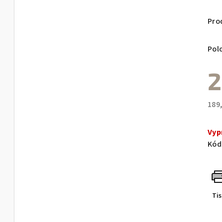
Pro
Pol
2
189
Měr
cen
Vyp
Kód
Ti