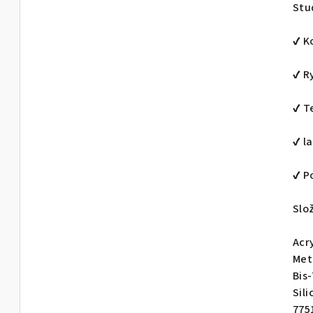
Stu
✔ K
✔ R
✔ T
✔ l
✔ P
Slo
Acr
Met
Bis
Sili
7751