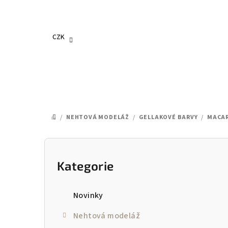
Přejít
na
obsah
CZK
/
NEHTOVÁ MODELÁŽ
/
GELLAKOVÉ BARVY
/
MACA
DOMŮ
P
o
Kategorie
Přeskočit
kategorie
s
Novinky
t
Nehtová modeláž
r