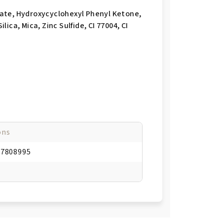
ate, Hydroxycyclohexyl Phenyl Ketone,
ca, Mica, Zinc Sulfide, CI 77004, CI
ons
47808995