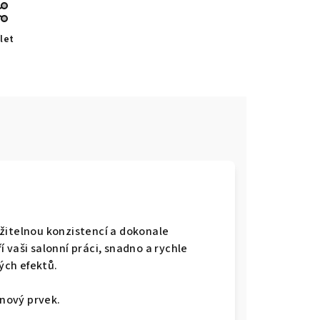
let
žitelnou konzistencí a dokonale
 vaši salonní práci, snadno a rychle
ých efektů.
gnový prvek.