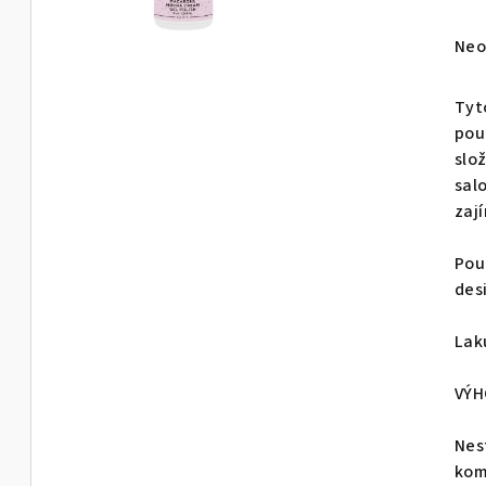
Prů
Neo
hod
pro
Tyt
je
pou
0,0
slo
z
sal
5
zaj
hvě
Použ
des
Lak
VÝH
Nes
kom