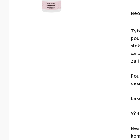
Prů
Neo
hod
pro
Tyt
je
pou
0,0
slo
z
sal
5
zaj
hvě
Použ
des
Lak
VÝH
Nes
kom