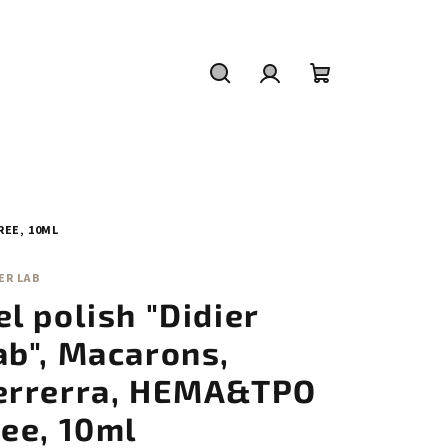
Hledat
Přihlášení
Nákupní
košík
REE, 10ML
ER LAB
el polish "Didier
ab", Macarons,
errerra, HEMA&TPO
ree, 10ml