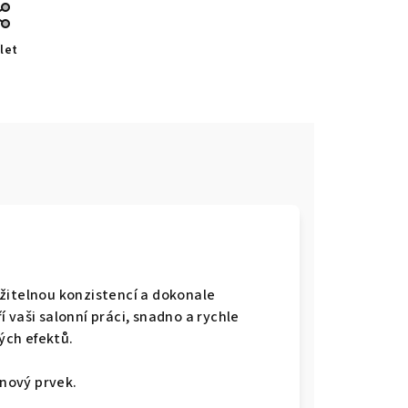
let
žitelnou konzistencí a dokonale
 vaši salonní práci, snadno a rychle
ých efektů.
gnový prvek.