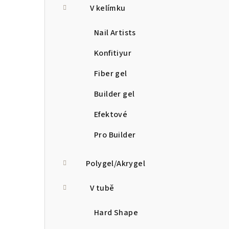
V kelímku
Nail Artists
Konfitiyur
Fiber gel
Builder gel
Efektové
Pro Builder
Polygel/Akrygel
V tubě
Hard Shape