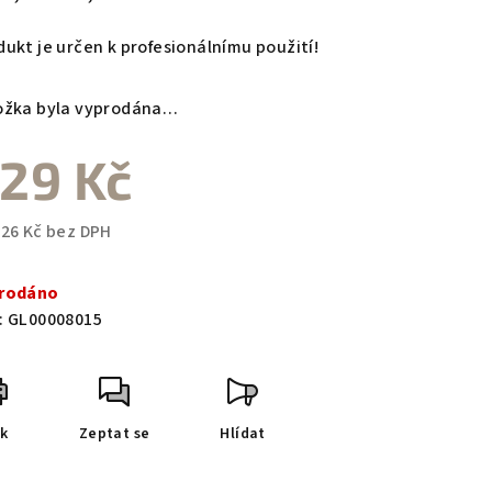
dukt je určen k profesionálnímu použití!
ožka byla vyprodána…
29 Kč
,26 Kč bez DPH
ná
a:
rodáno
:
GL00008015
sk
Zeptat se
Hlídat