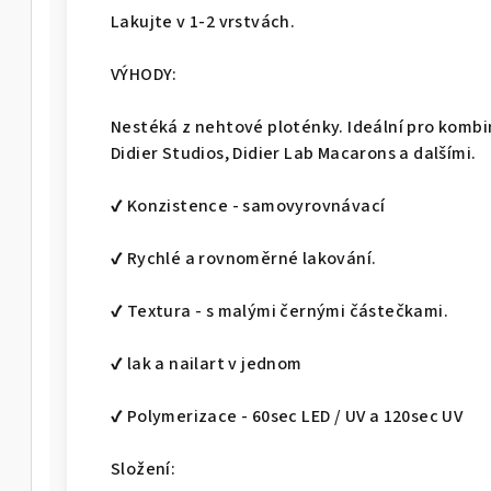
Lakujte v 1-2 vrstvách.
VÝHODY:
Nestéká z nehtové ploténky. Ideální pro kombin
Didier Studios, Didier Lab Macarons a dalšími.
✔ Konzistence - samovyrovnávací
✔ Rychlé a rovnoměrné lakování.
✔ Textura - s malými černými částečkami.
✔ lak a nailart v jednom
✔ Polymerizace - 60sec LED / UV a 120sec UV
Složení: