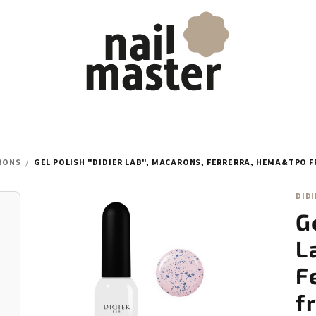
RONS
/
GEL POLISH "DIDIER LAB", MACARONS, FERRERRA, HEMA&TPO F
DIDI
G
L
F
f