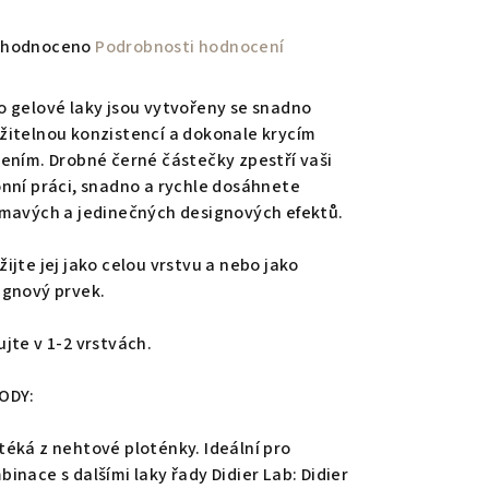
měrné
hodnoceno
Podrobnosti hodnocení
nocení
duktu
o gelové laky jsou vytvořeny se snadno
žitelnou konzistencí a dokonale krycím
žením. Drobné černé částečky zpestří vaši
onní práci, snadno a rychle dosáhnete
ímavých a jedinečných designových efektů.
zdiček.
ijte jej jako celou vrstvu a nebo jako
ignový prvek.
ujte v 1-2 vrstvách.
ODY:
téká z nehtové ploténky. Ideální pro
binace s dalšími laky řady Didier Lab: Didier