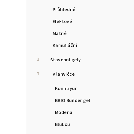
Průhledné
Efektové
Matné
Kamuflážní
Stavební gely
V lahvičce
Konfitiyur
BBIO Builder gel
Modena
BluLou