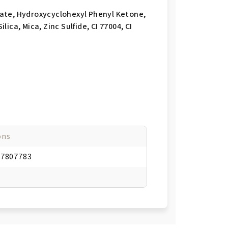
ate, Hydroxycyclohexyl Phenyl Ketone,
ca, Mica, Zinc Sulfide, CI 77004, CI
ons
47807783