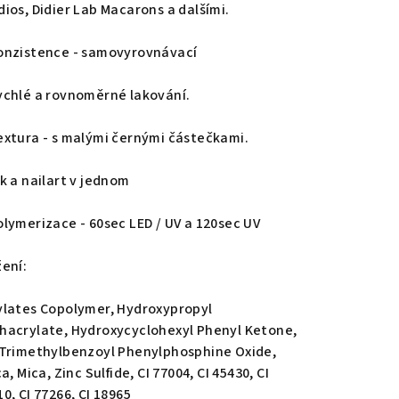
dios, Didier Lab Macarons a dalšími.
onzistence - samovyrovnávací
ychlé a rovnoměrné lakování.
extura - s malými černými částečkami.
ak a nailart v jednom
olymerizace - 60sec LED / UV a 120sec UV
žení:
ylates Copolymer, Hydroxypropyl
hacrylate, Hydroxycyclohexyl Phenyl Ketone,
-Trimethylbenzoyl Phenylphosphine Oxide,
ca, Mica, Zinc Sulfide, CI 77004, CI 45430, CI
0, CI 77266, CI 18965