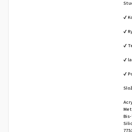
Stu
✔ K
✔ R
✔ T
✔ l
✔ P
Slo
Acr
Met
Bis
Sili
7751