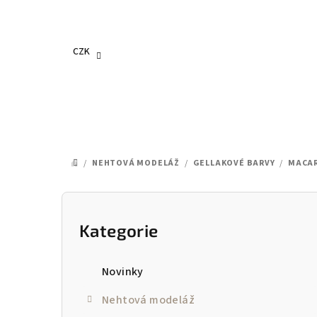
Přejít
na
obsah
CZK
/
NEHTOVÁ MODELÁŽ
/
GELLAKOVÉ BARVY
/
MACA
DOMŮ
P
o
Kategorie
Přeskočit
kategorie
s
Novinky
t
Nehtová modeláž
r