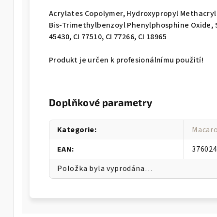
Acrylates Copolymer, Hydroxypropyl Methacryl
Bis-Trimethylbenzoyl Phenylphosphine Oxide, Sili
45430, CI 77510, CI 77266, CI 18965
Produkt je určen k profesionálnímu použití!
Doplňkové parametry
Kategorie
:
Macar
EAN
:
37602
Položka byla vyprodána…