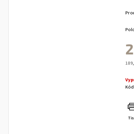
Pro
Pol
2
189
Měr
cen
Vyp
Kód
Ti