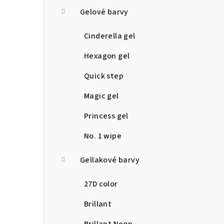
a
Gelové barvy
n
Cinderella gel
n
Hexagon gel
í
Quick step
p
Magic gel
a
Princess gel
n
No. 1 wipe
e
Gellakové barvy
l
27D color
Brillant