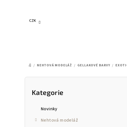
Přejít
na
obsah
CZK
/
NEHTOVÁ MODELÁŽ
/
GELLAKOVÉ BARVY
/
EXOTI
DOMŮ
P
o
Kategorie
Přeskočit
kategorie
s
Novinky
t
Nehtová modeláž
r