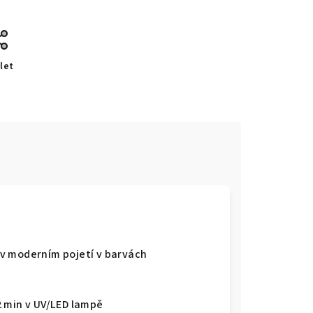
let
v moderním pojetí v barvách
2 min v UV/LED lampě