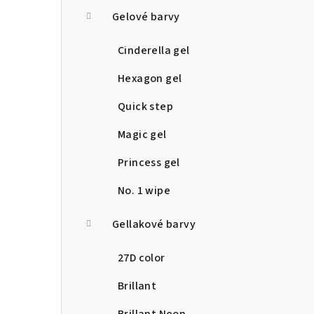
a
Gelové barvy
n
Cinderella gel
n
Hexagon gel
í
Quick step
p
Magic gel
a
Princess gel
n
No. 1 wipe
e
Gellakové barvy
l
27D color
Brillant