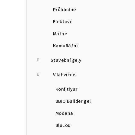
Průhledné
Efektové
Matné
Kamuflážní
Stavební gely
V lahvičce
Konfitiyur
BBIO Builder gel
Modena
BluLou