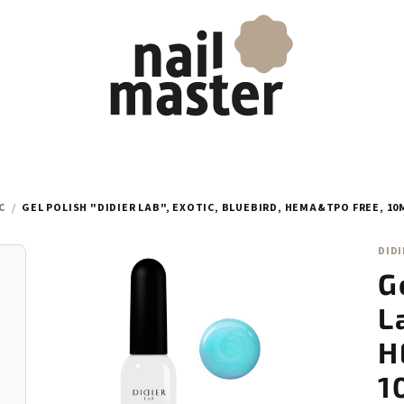
C
/
GEL POLISH "DIDIER LAB", EXOTIC, BLUEBIRD, HEMA&TPO FREE, 10
DIDI
G
L
H
1