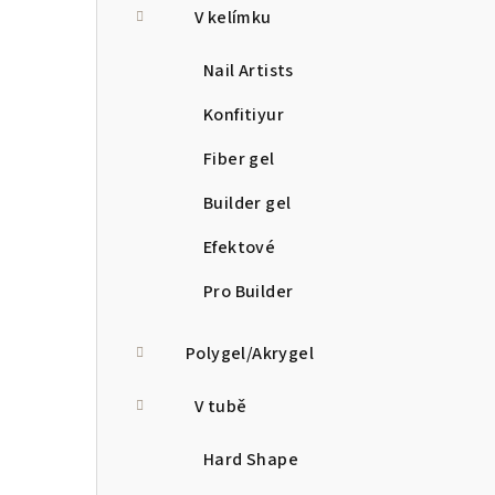
V kelímku
Nail Artists
Konfitiyur
Fiber gel
Builder gel
Efektové
Pro Builder
Polygel/Akrygel
V tubě
Hard Shape