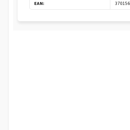
EAN
:
37015