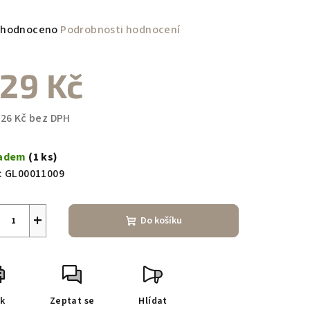
měrné
hodnoceno
Podrobnosti hodnocení
nocení
duktu
29 Kč
,26 Kč bez DPH
ná
zdiček.
a:
ladem
(1 ks)
:
GL00011009
+
Do košíku
sk
Zeptat se
Hlídat