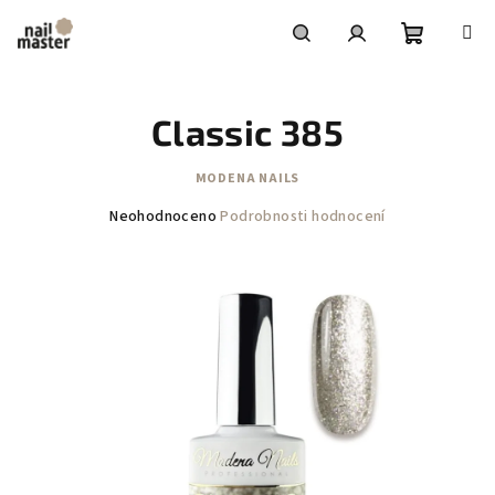
Přejít
na
obsah
Nákupní
Hledat
Přihlášení
Classic 385
košík
MODENA NAILS
Průměrné
Neohodnoceno
Podrobnosti hodnocení
hodnocení
produktu
je
0,0
z
5
hvězdiček.