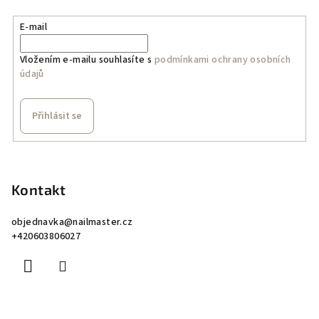
E-mail
Vložením e-mailu souhlasíte s
podmínkami ochrany osobních
údajů
Přihlásit se
Z
á
p
Kontakt
a
objednavka
@
nailmaster.cz
t
+420603806027
í