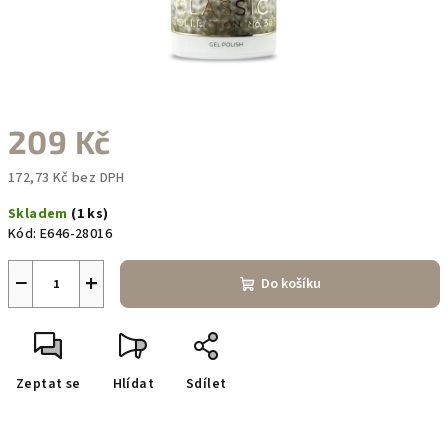
209 Kč
172,73 Kč bez DPH
Měrná
Skladem
(1 ks)
cena:
Kód:
E646-28016
−
+
Do košíku
Zeptat se
Hlídat
Sdílet